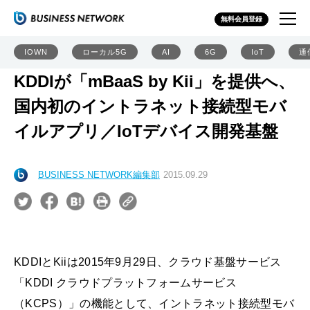
無料会員登録
IOWN
ローカル5G
AI
6G
IoT
通
KDDIが「mBaaS by Kii」を提供へ、
国内初のイントラネット接続型モバ
イルアプリ／IoTデバイス開発基盤
BUSINESS NETWORK編集部
2015.09.29
KDDIとKiiは2015年9月29日、クラウド基盤サービス
「KDDI クラウドプラットフォームサービス
（KCPS）」の機能として、イントラネット接続型モバ