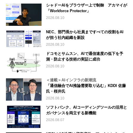
シャドーAIをブラウザー上で制御 アカマイが
「Workforce Protector」
2026.08.10
NEC、部門長から社員まですべての役割をAI
が担う社内組織を新設
2026.08.10
ドコモとサムスン、AIで通信速度の低下を予
測・防止する技術の実証に成功
2026.08.10
＜連載＞AIインフラの新潮流
「通信融合でAI推論需要取り込む」KDDI 佐藤
氏・桜井氏
2026.08.10
ソフトバンク、AIコーディングツールの活用と
ガバナンスを両立する新機能
2026.08.07