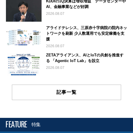
KDDIの1Q決算は増収増益 データセンターや
AI、金融事業などが好調
2026.08.07
アライドテレシス、三原赤十字病院の院内ネッ
トワークを刷新 少人数運用でも安定稼働を支
援
2026.08.07
ZETAアライアンス、AIとIoTの共創を推進す
る 「Agentic IoT Lab」を設立
2026.08.07
記事一覧
FEATURE
特集