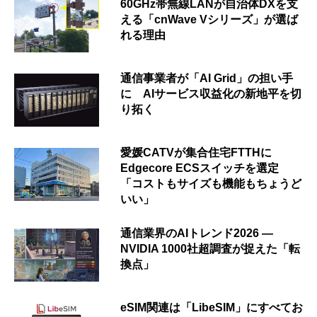
60GHz帯無線LANが自治体DXを支
える「cnWave Vシリーズ」が選ば
れる理由
通信事業者が「AI Grid」の担い手
に AIサービス収益化の新地平を切
り拓く
愛媛CATVが集合住宅FTTHに
Edgecore ECSスイッチを選定
「コストもサイズも機能もちょうど
いい」
通信業界のAIトレンド2026 ―
NVIDIA 1000社超調査が捉えた「転
換点」
eSIM関連は「LibeSIM」にすべてお