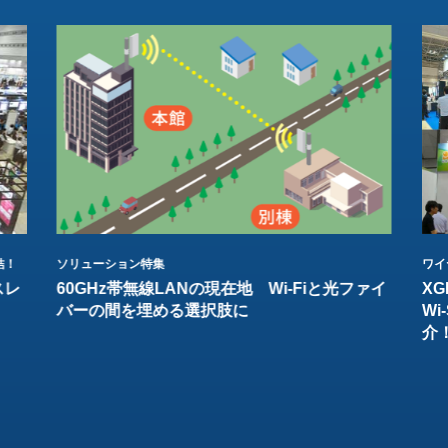
結！
ソリューション特集
ワイ
スレ
60GHz帯無線LANの現在地 Wi-Fiと光ファイ
XG
バーの間を埋める選択肢に
W
介