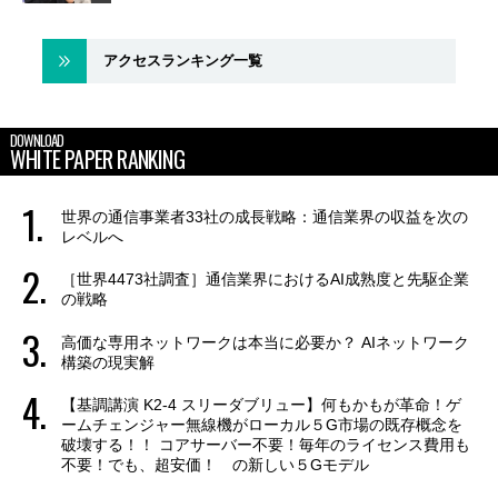
アクセスランキング一覧
DOWNLOAD
WHITE PAPER RANKING
世界の通信事業者33社の成長戦略：通信業界の収益を次の
レベルへ
［世界4473社調査］通信業界におけるAI成熟度と先駆企業
の戦略
高価な専用ネットワークは本当に必要か？ AIネットワーク
構築の現実解
【基調講演 K2-4 スリーダブリュー】何もかもが革命！ゲ
ームチェンジャー無線機がローカル５G市場の既存概念を
破壊する！！ コアサーバー不要！毎年のライセンス費用も
不要！でも、超安価！ の新しい５Gモデル