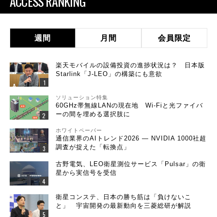
ACCESS RANKING
週間
月間
会員限定
楽天モバイルの設備投資の進捗状況は？ 日本版
Starlink「J-LEO」の構築にも意欲
ソリューション特集
60GHz帯無線LANの現在地 Wi-Fiと光ファイバ
ーの間を埋める選択肢に
ホワイトペーパー
通信業界のAIトレンド2026 ― NVIDIA 1000社超
調査が捉えた「転換点」
古野電気、LEO衛星測位サービス「Pulsar」の衛
星から実信号を受信
衛星コンステ、日本の勝ち筋は「負けないこ
と」 宇宙開発の最新動向を三菱総研が解説