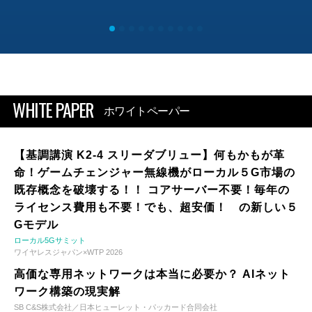
WHITE PAPER
ホワイトペーパー
【基調講演 K2-4 スリーダブリュー】何もかもが革
命！ゲームチェンジャー無線機がローカル５G市場の
既存概念を破壊する！！ コアサーバー不要！毎年の
ライセンス費用も不要！でも、超安価！ の新しい５
Gモデル
ローカル5Gサミット
ワイヤレスジャパン×WTP 2026
高価な専用ネットワークは本当に必要か？ AIネット
ワーク構築の現実解
SB C&S株式会社／日本ヒューレット・パッカード合同会社