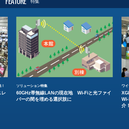
FEATURE
特集
結！
ソリューション特集
ワイ
スレ
60GHz帯無線LANの現在地 Wi-Fiと光ファイ
XG
バーの間を埋める選択肢に
W
介