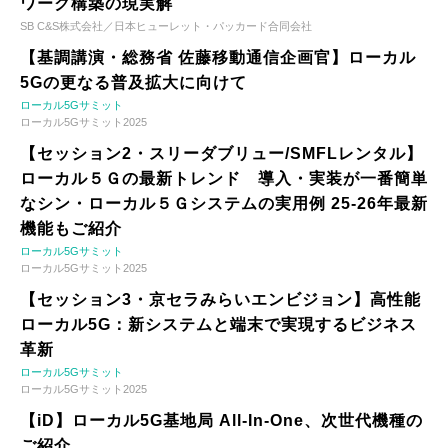
ワーク構築の現実解
SB C&S株式会社／日本ヒューレット・パッカード合同会社
【基調講演・総務省 佐藤移動通信企画官】ローカル
5Gの更なる普及拡大に向けて
ローカル5Gサミット
ローカル5Gサミット2025
【セッション2・スリーダブリュー/SMFLレンタル】
ローカル５Ｇの最新トレンド 導入・実装が一番簡単
なシン・ローカル５Ｇシステムの実用例 25-26年最新
機能もご紹介
ローカル5Gサミット
ローカル5Gサミット2025
【セッション3・京セラみらいエンビジョン】高性能
ローカル5G：新システムと端末で実現するビジネス
革新
ローカル5Gサミット
ローカル5Gサミット2025
【iD】ローカル5G基地局 All-In-One、次世代機種の
ご紹介