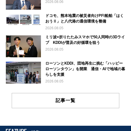
2026.08.06
ドコモ、熊本地震の被災者向けPFI船舶「はく
おうⅡ」と八代港の通信環境を整備
2026.08.05
ミリ波×折りたたみスマホで50人同時の3Dライ
ブ KDDIが普及の好循環を狙う
2026.08.05
ローソンとKDDI、団地再生に挑む「ハッピー
ローソンタウン」を開業 通信・AIで地域の暮
らしを支援
2026.08.05
記事一覧