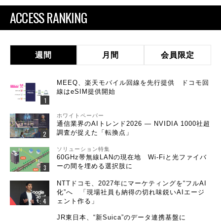
ACCESS RANKING
週間
月間
会員限定
MEEQ、楽天モバイル回線を先行提供 ドコモ回
線はeSIM提供開始
ホワイトペーパー
通信業界のAIトレンド2026 ― NVIDIA 1000社超
調査が捉えた「転換点」
ソリューション特集
60GHz帯無線LANの現在地 Wi-Fiと光ファイバ
ーの間を埋める選択肢に
NTTドコモ、2027年にマーケティングを“フルAI
化”へ 「現場社員も納得の切れ味鋭いAIエージ
ェント作る」
JR東日本、“新Suica”のデータ連携基盤に