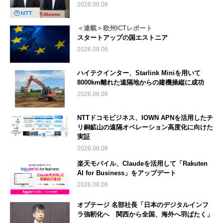
2026.08.06
＜連載＞欧州ICTレポート
スタートアップの国エストニア
2026.08.06
ハイテクインター、Starlink Miniを用いて
8000km離れた遠隔地からの建機操縦に成功
2026.08.06
NTTドコモビジネス、IOWN APNを活用したチ
リ銅鉱山の遠隔オペレーション高度化に向けた
実証
2026.08.06
楽天モバイル、Claudeを活用して「Rakuten
AI for Business」をアップデート
2026.08.06
オプテージ 名部社長「日本のデジタルインフ
ラ強靭化へ 関西から全国、海外へ羽ばたく」