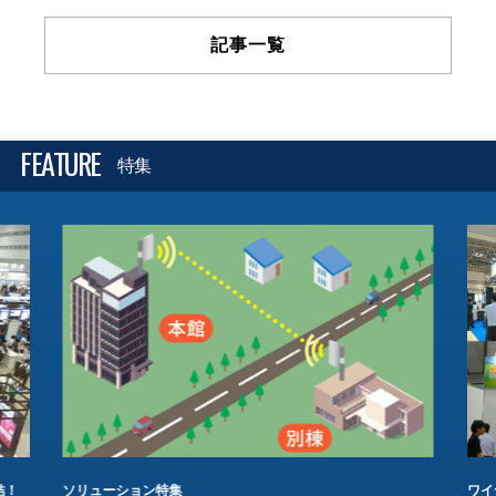
記事一覧
FEATURE
特集
結！
ソリューション特集
ワイ