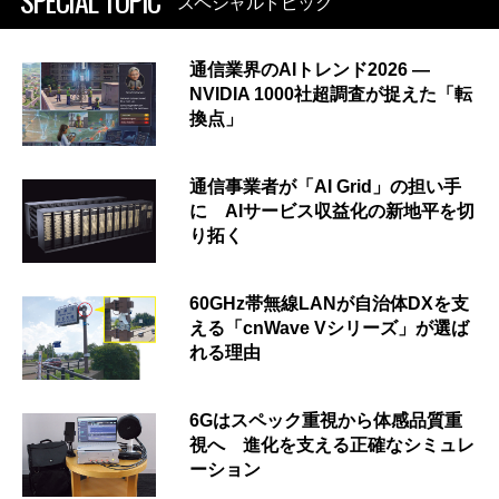
SPECIAL TOPIC
スペシャルトピック
通信業界のAIトレンド2026 ―
NVIDIA 1000社超調査が捉えた「転
換点」
通信事業者が「AI Grid」の担い手
に AIサービス収益化の新地平を切
り拓く
60GHz帯無線LANが自治体DXを支
える「cnWave Vシリーズ」が選ば
れる理由
6Gはスペック重視から体感品質重
視へ 進化を支える正確なシミュレ
ーション