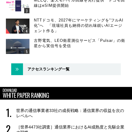
MEEQ、楽天モバイル回線を先行提供 ドコモ回
線はeSIM提供開始
NTTドコモ、2027年にマーケティングを“フルAI
化”へ 「現場社員も納得の切れ味鋭いAIエージ
ェント作る」
古野電気、LEO衛星測位サービス「Pulsar」の衛
星から実信号を受信
アクセスランキング一覧
DOWNLOAD
WHITE PAPER RANKING
世界の通信事業者33社の成長戦略：通信業界の収益を次の
レベルへ
［世界4473社調査］通信業界におけるAI成熟度と先駆企業