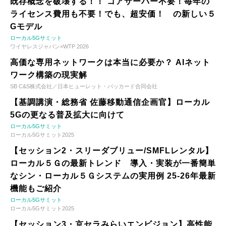
既存概念を破壊する！！ コアサーバー不要！毎年の
ライセンス費用も不要！でも、超安価！ の新しい５
Gモデル
ローカル5Gサミット
ワイヤレスジャパン×WTP 2026
高価な専用ネットワークは本当に必要か？ AIネット
ワーク構築の現実解
SB C&S株式会社／日本ヒューレット・パッカード合同会社
【基調講演・総務省 佐藤移動通信企画官】ローカル
5Gの更なる普及拡大に向けて
ローカル5Gサミット
ローカル5Gサミット2025
【セッション2・スリーダブリュー/SMFLレンタル】
ローカル５Ｇの最新トレンド 導入・実装が一番簡単
なシン・ローカル５Ｇシステムの実用例 25-26年最新
機能もご紹介
ローカル5Gサミット
ローカル5Gサミット2025
【セッション3・京セラみらいエンビジョン】高性能