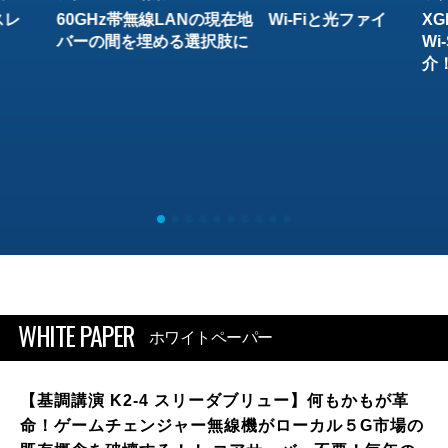
スレ
60GHz帯無線LANの現在地 Wi-Fiと光ファイ
XG
バーの間を埋める選択肢に
W
介
WHITE PAPER
ホワイトペーパー
【基調講演 K2-4 スリーダブリュー】何もかもが革
命！ゲームチェンジャー無線機がローカル５G市場の