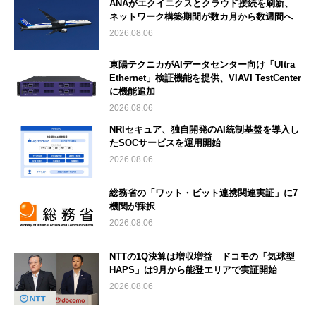
ANAがエクイニクスとクラウド接続を刷新、
ネットワーク構築期間が数カ月から数週間へ
2026.08.06
東陽テクニカがAIデータセンター向け「Ultra
Ethernet」検証機能を提供、VIAVI TestCenter
に機能追加
2026.08.06
NRIセキュア、独自開発のAI統制基盤を導入し
たSOCサービスを運用開始
2026.08.06
総務省の「ワット・ビット連携関連実証」に7
機関が採択
2026.08.06
NTTの1Q決算は増収増益 ドコモの「気球型
HAPS」は9月から能登エリアで実証開始
2026.08.06