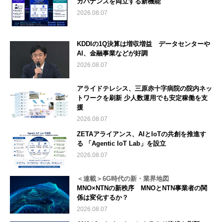
ガバナンスを両立する新機能
2026.08.07
KDDIの1Q決算は増収増益 データセンターや
AI、金融事業などが好調
2026.08.07
アライドテレシス、三原赤十字病院の院内ネッ
トワークを刷新 少人数運用でも安定稼働を支
援
2026.08.07
ZETAアライアンス、AIとIoTの共創を推進す
る 「Agentic IoT Lab」を設立
2026.08.07
＜連載＞6G時代の新・業界地図
MNO×NTNの新秩序 MNOとNTN事業者の関
係は変化するか？
2026.08.07