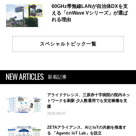
60GHz帯無線LANが自治体DXを支
える「cnWave Vシリーズ」が選ば
れる理由
スペシャルトピック一覧
NEW ARTICLES
新着記事
アライドテレシス、三原赤十字病院の院内ネッ
トワークを刷新 少人数運用でも安定稼働を支
援
2026.08.07
ZETAアライアンス、AIとIoTの共創を推進す
る 「Agentic IoT Lab」を設立