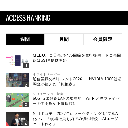
ACCESS RANKING
週間
月間
会員限定
MEEQ、楽天モバイル回線を先行提供 ドコモ回
線はeSIM提供開始
ホワイトペーパー
通信業界のAIトレンド2026 ― NVIDIA 1000社超
調査が捉えた「転換点」
ソリューション特集
60GHz帯無線LANの現在地 Wi-Fiと光ファイバ
ーの間を埋める選択肢に
NTTドコモ、2027年にマーケティングを“フルAI
化”へ 「現場社員も納得の切れ味鋭いAIエージ
ェント作る」