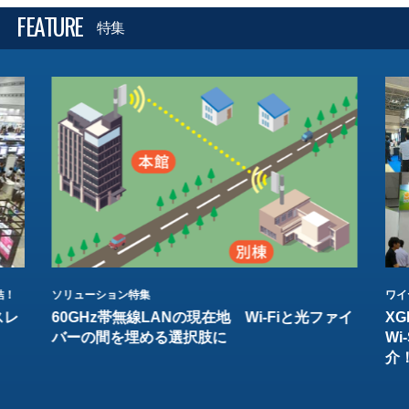
FEATURE
特集
結！
ソリューション特集
ワイ
スレ
60GHz帯無線LANの現在地 Wi-Fiと光ファイ
XG
バーの間を埋める選択肢に
W
介