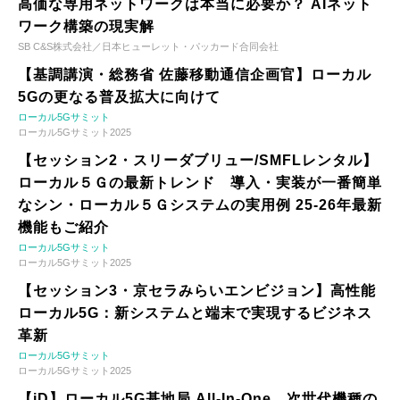
高価な専用ネットワークは本当に必要か？ AIネット
ワーク構築の現実解
SB C&S株式会社／日本ヒューレット・パッカード合同会社
【基調講演・総務省 佐藤移動通信企画官】ローカル
5Gの更なる普及拡大に向けて
ローカル5Gサミット
ローカル5Gサミット2025
【セッション2・スリーダブリュー/SMFLレンタル】
ローカル５Ｇの最新トレンド 導入・実装が一番簡単
なシン・ローカル５Ｇシステムの実用例 25-26年最新
機能もご紹介
ローカル5Gサミット
ローカル5Gサミット2025
【セッション3・京セラみらいエンビジョン】高性能
ローカル5G：新システムと端末で実現するビジネス
革新
ローカル5Gサミット
ローカル5Gサミット2025
【iD】ローカル5G基地局 All-In-One、次世代機種の