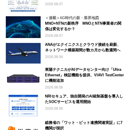
2026.08.07
＜連載＞6G時代の新・業界地図
MNO×NTNの新秩序 MNOとNTN事業者の関
係は変化するか？
2026.08.07
ANAがエクイニクスとクラウド接続を刷新、
ネットワーク構築期間が数カ月から数週間へ
2026.08.06
東陽テクニカがAIデータセンター向け「Ultra
Ethernet」検証機能を提供、VIAVI TestCenter
に機能追加
2026.08.06
NRIセキュア、独自開発のAI統制基盤を導入し
たSOCサービスを運用開始
2026.08.06
総務省の「ワット・ビット連携関連実証」に7
機関が採択