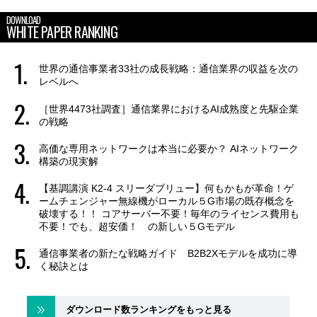
DOWNLOAD
WHITE PAPER RANKING
世界の通信事業者33社の成長戦略：通信業界の収益を次の
レベルへ
［世界4473社調査］通信業界におけるAI成熟度と先駆企業
の戦略
高価な専用ネットワークは本当に必要か？ AIネットワーク
構築の現実解
【基調講演 K2-4 スリーダブリュー】何もかもが革命！ゲ
ームチェンジャー無線機がローカル５G市場の既存概念を
破壊する！！ コアサーバー不要！毎年のライセンス費用も
不要！でも、超安価！ の新しい５Gモデル
通信事業者の新たな戦略ガイド B2B2Xモデルを成功に導
く秘訣とは
ダウンロード数ランキングをもっと見る