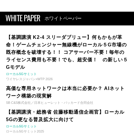
WHITE PAPER
ホワイトペーパー
【基調講演 K2-4 スリーダブリュー】何もかもが革
命！ゲームチェンジャー無線機がローカル５G市場の
既存概念を破壊する！！ コアサーバー不要！毎年の
ライセンス費用も不要！でも、超安価！ の新しい５
Gモデル
ローカル5Gサミット
ワイヤレスジャパン×WTP 2026
高価な専用ネットワークは本当に必要か？ AIネット
ワーク構築の現実解
SB C&S株式会社／日本ヒューレット・パッカード合同会社
【基調講演・総務省 佐藤移動通信企画官】ローカル
5Gの更なる普及拡大に向けて
ローカル5Gサミット
ローカル5Gサミット2025