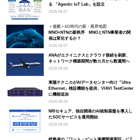
る 「Agentic IoT Lab」を設立
2026.08.07
＜連載＞6G時代の新・業界地図
MNO×NTNの新秩序 MNOとNTN事業者の関
係は変化するか？
2026.08.07
ANAがエクイニクスとクラウド接続を刷新、
ネットワーク構築期間が数カ月から数週間へ
2026.08.06
東陽テクニカがAIデータセンター向け「Ultra
Ethernet」検証機能を提供、VIAVI TestCenter
に機能追加
2026.08.06
NRIセキュア、独自開発のAI統制基盤を導入し
たSOCサービスを運用開始
2026.08.06
総務省の「ワット・ビット連携関連実証」に7