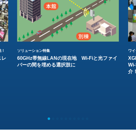
結！
ソリューション特集
ワイ
スレ
60GHz帯無線LANの現在地 Wi-Fiと光ファイ
XG
バーの間を埋める選択肢に
W
介