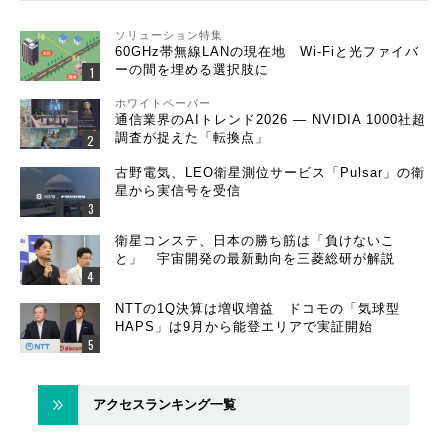
ソリューション特集
60GHz帯無線LANの現在地 Wi-Fiと光ファイバ
ーの間を埋める選択肢に
ホワイトペーパー
通信業界のAIトレンド2026 ― NVIDIA 1000社超
調査が捉えた「転換点」
古野電気、LEO衛星測位サービス「Pulsar」の衛
星から実信号を受信
衛星コンステ、日本の勝ち筋は「負けないこ
と」 宇宙開発の最新動向を三菱総研が解説
NTTの1Q決算は増収増益 ドコモの「気球型
HAPS」は9月から能登エリアで実証開始
アクセスランキング一覧