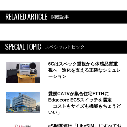
RELATED ARTICLE
関連記事
SPECIAL TOPIC
スペシャルトピック
6Gはスペック重視から体感品質重
視へ 進化を支える正確なシミュレ
ーション
愛媛CATVが集合住宅FTTHに
Edgecore ECSスイッチを選定
「コストもサイズも機能もちょうど
いい」
eSIM関連は「LibeSIM」にすべてお