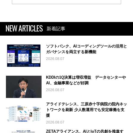
NEW ARTICLES
新着記事
ソフトバンク、AIコーディングツールの活用と
ガバナンスを両立する新機能
2026.08.07
KDDIの1Q決算は増収増益 データセンターや
AI、金融事業などが好調
2026.08.07
アライドテレシス、三原赤十字病院の院内ネッ
トワークを刷新 少人数運用でも安定稼働を支
援
2026.08.07
ZETAアライアンス、AIとIoTの共創を推進す