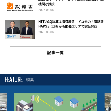
機関が採択
2026.08.06
NTTの1Q決算は増収増益 ドコモの「気球型
HAPS」は9月から能登エリアで実証開始
2026.08.06
記事一覧
FEATURE
特集