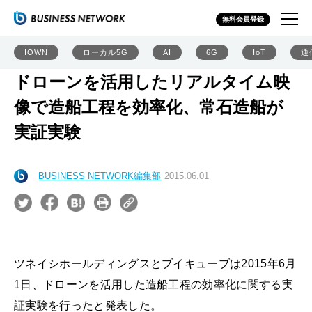
無料会員登録
IOWN
ローカル5G
AI
6G
IoT
通
ドローンを活用したリアルタイム映
像で造船工程を効率化、常石造船が
実証実験
BUSINESS NETWORK編集部
2015.06.01
ツネイシホールディングスとブイキューブは2015年6月
1日、ドローンを活用した造船工程の効率化に関する実
証実験を行ったと発表した。