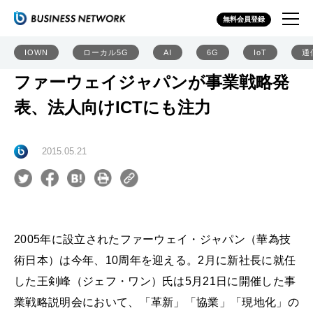
無料会員登録
IOWN
ローカル5G
AI
6G
IoT
通
ファーウェイジャパンが事業戦略発
表、法人向けICTにも注力
2015.05.21
2005年に設立されたファーウェイ・ジャパン（華為技
術日本）は今年、10周年を迎える。2月に新社長に就任
した王剣峰（ジェフ・ワン）氏は5月21日に開催した事
業戦略説明会において、「革新」「協業」「現地化」の