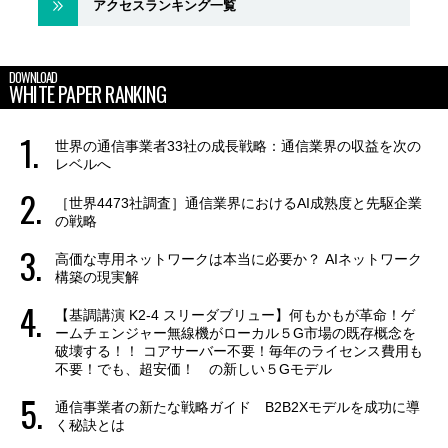
アクセスランキング一覧
DOWNLOAD
WHITE PAPER RANKING
世界の通信事業者33社の成長戦略：通信業界の収益を次の
レベルへ
［世界4473社調査］通信業界におけるAI成熟度と先駆企業
の戦略
高価な専用ネットワークは本当に必要か？ AIネットワーク
構築の現実解
【基調講演 K2-4 スリーダブリュー】何もかもが革命！ゲ
ームチェンジャー無線機がローカル５G市場の既存概念を
破壊する！！ コアサーバー不要！毎年のライセンス費用も
不要！でも、超安価！ の新しい５Gモデル
通信事業者の新たな戦略ガイド B2B2Xモデルを成功に導
く秘訣とは