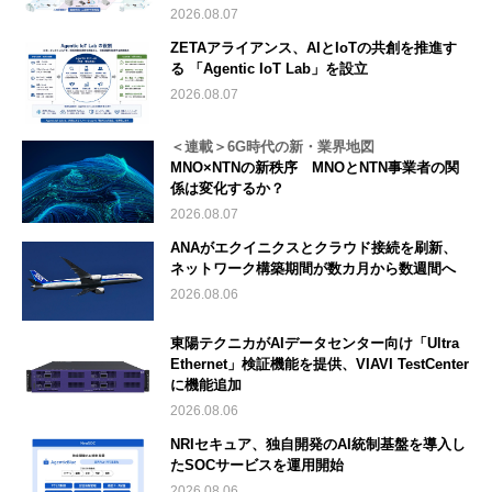
2026.08.07
ZETAアライアンス、AIとIoTの共創を推進す
る 「Agentic IoT Lab」を設立
2026.08.07
＜連載＞6G時代の新・業界地図
MNO×NTNの新秩序 MNOとNTN事業者の関
係は変化するか？
2026.08.07
ANAがエクイニクスとクラウド接続を刷新、
ネットワーク構築期間が数カ月から数週間へ
2026.08.06
東陽テクニカがAIデータセンター向け「Ultra
Ethernet」検証機能を提供、VIAVI TestCenter
に機能追加
2026.08.06
NRIセキュア、独自開発のAI統制基盤を導入し
たSOCサービスを運用開始
2026.08.06