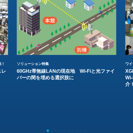
結！
ソリューション特集
ワイ
スレ
60GHz帯無線LANの現在地 Wi-Fiと光ファイ
XG
バーの間を埋める選択肢に
W
介