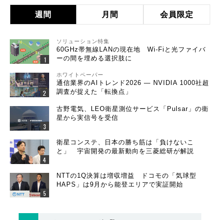
週間
月間
会員限定
ソリューション特集
60GHz帯無線LANの現在地 Wi-Fiと光ファイバ
ーの間を埋める選択肢に
ホワイトペーパー
通信業界のAIトレンド2026 ― NVIDIA 1000社超
調査が捉えた「転換点」
古野電気、LEO衛星測位サービス「Pulsar」の衛
星から実信号を受信
衛星コンステ、日本の勝ち筋は「負けないこ
と」 宇宙開発の最新動向を三菱総研が解説
NTTの1Q決算は増収増益 ドコモの「気球型
HAPS」は9月から能登エリアで実証開始