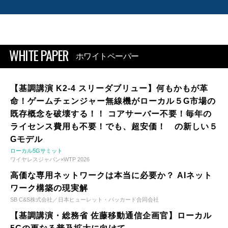
WHITE PAPER
ホワイトペーパー
【基調講演 K2-4 スリーダブリュー】何もかもが革
命！ゲームチェンジャー無線機がローカル５G市場の
既存概念を破壊する！！ コアサーバー不要！毎年の
ライセンス費用も不要！でも、超安価！ の新しい５
Gモデル
ローカル5Gサミット
ワイヤレスジャパン×WTP 2026
高価な専用ネットワークは本当に必要か？ AIネット
ワーク構築の現実解
SB C&S株式会社／日本ヒューレット・パッカード合同会社
【基調講演・総務省 佐藤移動通信企画官】ローカル