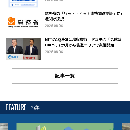
総務省の「ワット・ビット連携関連実証」に7
機関が採択
2026.08.06
NTTの1Q決算は増収増益 ドコモの「気球型
HAPS」は9月から能登エリアで実証開始
2026.08.06
記事一覧
FEATURE
特集