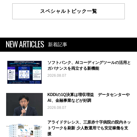
スペシャルトピック一覧
NEW ARTICLES
新着記事
ソフトバンク、AIコーディングツールの活用と
ガバナンスを両立する新機能
2026.08.07
KDDIの1Q決算は増収増益 データセンターや
AI、金融事業などが好調
2026.08.07
アライドテレシス、三原赤十字病院の院内ネッ
トワークを刷新 少人数運用でも安定稼働を支
援