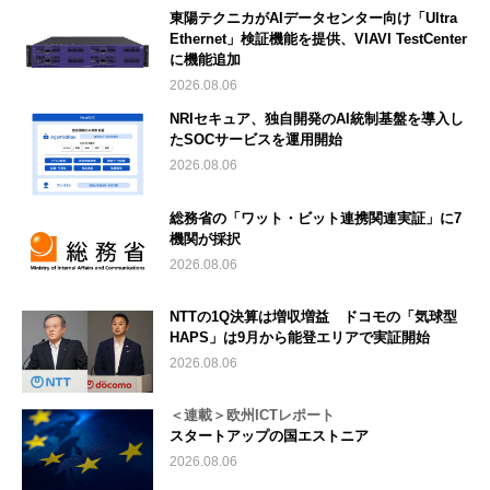
東陽テクニカがAIデータセンター向け「Ultra
Ethernet」検証機能を提供、VIAVI TestCenter
に機能追加
2026.08.06
NRIセキュア、独自開発のAI統制基盤を導入し
たSOCサービスを運用開始
2026.08.06
総務省の「ワット・ビット連携関連実証」に7
機関が採択
2026.08.06
NTTの1Q決算は増収増益 ドコモの「気球型
HAPS」は9月から能登エリアで実証開始
2026.08.06
＜連載＞欧州ICTレポート
スタートアップの国エストニア
2026.08.06