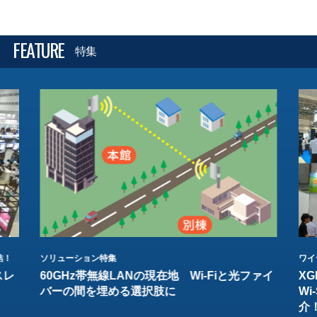
FEATURE
特集
結！
ソリューション特集
ワイ
スレ
60GHz帯無線LANの現在地 Wi-Fiと光ファイ
XG
バーの間を埋める選択肢に
W
介