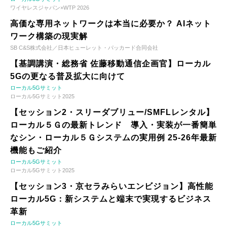
ワイヤレスジャパン×WTP 2026
高価な専用ネットワークは本当に必要か？ AIネット
ワーク構築の現実解
SB C&S株式会社／日本ヒューレット・パッカード合同会社
【基調講演・総務省 佐藤移動通信企画官】ローカル
5Gの更なる普及拡大に向けて
ローカル5Gサミット
ローカル5Gサミット2025
【セッション2・スリーダブリュー/SMFLレンタル】
ローカル５Ｇの最新トレンド 導入・実装が一番簡単
なシン・ローカル５Ｇシステムの実用例 25-26年最新
機能もご紹介
ローカル5Gサミット
ローカル5Gサミット2025
【セッション3・京セラみらいエンビジョン】高性能
ローカル5G：新システムと端末で実現するビジネス
革新
ローカル5Gサミット