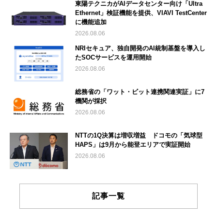
東陽テクニカがAIデータセンター向け「Ultra
Ethernet」検証機能を提供、VIAVI TestCenter
に機能追加
2026.08.06
NRIセキュア、独自開発のAI統制基盤を導入し
たSOCサービスを運用開始
2026.08.06
総務省の「ワット・ビット連携関連実証」に7
機関が採択
2026.08.06
NTTの1Q決算は増収増益 ドコモの「気球型
HAPS」は9月から能登エリアで実証開始
2026.08.06
記事一覧