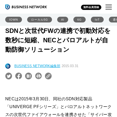
無料会員登録
IOWN
ローカル5G
AI
6G
IoT
通
SDNと次世代FWの連携で初動対応を
数秒に短縮、NECとパロアルトが自
動防御ソリューション
BUSINESS NETWORK編集部
2015.03.31
NECは2015年3月30日、同社のSDN対応製品
「UNIVERGE PFシリーズ」とパロアルトネットワーク
スの次世代ファイアウォールを連携させた「サイバー攻