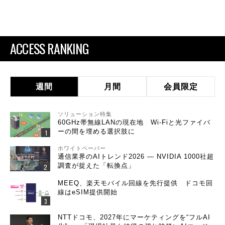
ACCESS RANKING
週間
月間
会員限定
ソリューション特集
60GHz帯無線LANの現在地 Wi-Fiと光ファイバ
ーの間を埋める選択肢に
ホワイトペーパー
通信業界のAIトレンド2026 ― NVIDIA 1000社超
調査が捉えた「転換点」
MEEQ、楽天モバイル回線を先行提供 ドコモ回
線はeSIM提供開始
NTTドコモ、2027年にマーケティングを“フルAI