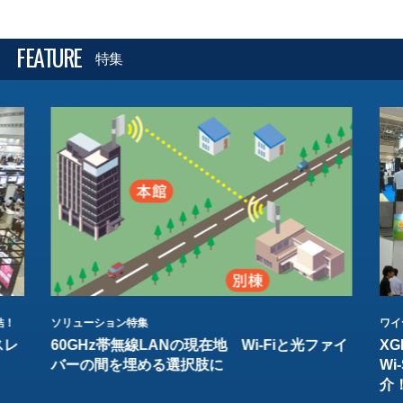
FEATURE
特集
結！
ソリューション特集
ワイ
スレ
60GHz帯無線LANの現在地 Wi-Fiと光ファイ
XG
バーの間を埋める選択肢に
W
介