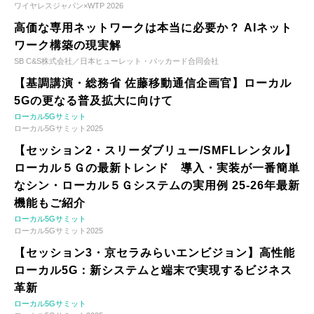
ワイヤレスジャパン×WTP 2026
高価な専用ネットワークは本当に必要か？ AIネット
ワーク構築の現実解
SB C&S株式会社／日本ヒューレット・パッカード合同会社
【基調講演・総務省 佐藤移動通信企画官】ローカル
5Gの更なる普及拡大に向けて
ローカル5Gサミット
ローカル5Gサミット2025
【セッション2・スリーダブリュー/SMFLレンタル】
ローカル５Ｇの最新トレンド 導入・実装が一番簡単
なシン・ローカル５Ｇシステムの実用例 25-26年最新
機能もご紹介
ローカル5Gサミット
ローカル5Gサミット2025
【セッション3・京セラみらいエンビジョン】高性能
ローカル5G：新システムと端末で実現するビジネス
革新
ローカル5Gサミット