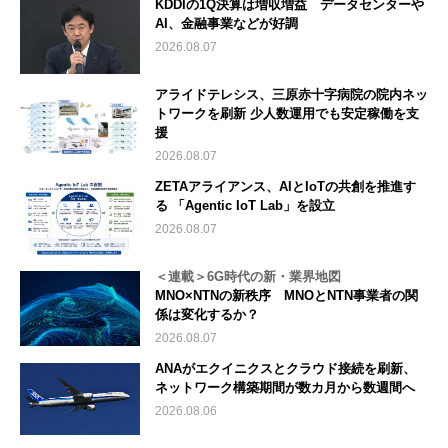
KDDIの1Q決算は増収増益 データセンターや
AI、金融事業などが好調
2026.08.07
アライドテレシス、三原赤十字病院の院内ネッ
トワークを刷新 少人数運用でも安定稼働を支
援
2026.08.07
ZETAアライアンス、AIとIoTの共創を推進す
る 「Agentic IoT Lab」を設立
2026.08.07
＜連載＞6G時代の新・業界地図
MNO×NTNの新秩序 MNOとNTN事業者の関
係は変化するか？
2026.08.07
ANAがエクイニクスとクラウド接続を刷新、
ネットワーク構築期間が数カ月から数週間へ
2026.08.06