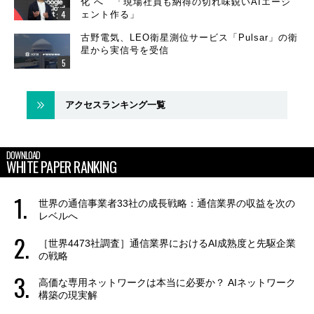
化”へ 「現場社員も納得の切れ味鋭いAIエージ
ェント作る」
古野電気、LEO衛星測位サービス「Pulsar」の衛
星から実信号を受信
アクセスランキング一覧
DOWNLOAD
WHITE PAPER RANKING
世界の通信事業者33社の成長戦略：通信業界の収益を次の
レベルへ
［世界4473社調査］通信業界におけるAI成熟度と先駆企業
の戦略
高価な専用ネットワークは本当に必要か？ AIネットワーク
構築の現実解