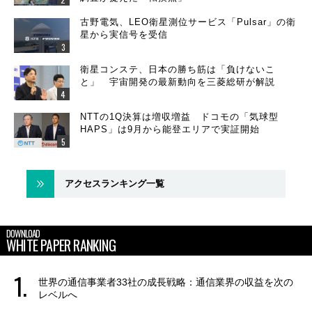
古野電気、LEO衛星測位サービス「Pulsar」の衛
星から実信号を受信
衛星コンステ、日本の勝ち筋は「負けないこ
と」 宇宙開発の最新動向を三菱総研が解説
NTTの1Q決算は増収増益 ドコモの「気球型
HAPS」は9月から能登エリアで実証開始
アクセスランキング一覧
DOWNLOAD
WHITE PAPER RANKING
世界の通信事業者33社の成長戦略：通信業界の収益を次の
レベルへ