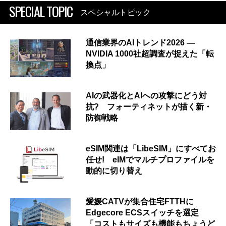
SPECIAL TOPIC
スペシャルトピック
通信業界のAIトレンド2026 ―
NVIDIA 1000社超調査が捉えた「転
換点」
AIの武器化とAIへの攻撃にどう対
抗? フォーティネットが描く新・
防御戦略
eSIM関連は「LibeSIM」にすべてお
任せ! eIMでマルチプロファイルを
動的に切り替え
愛媛CATVが集合住宅FTTHに
Edgecore ECSスイッチを選定
「コストもサイズも機能もちょうど