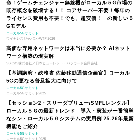
命！ゲームチェンジャー無線機がローカル５G市場の
既存概念を破壊する！！ コアサーバー不要！毎年の
ライセンス費用も不要！でも、超安価！ の新しい５
Gモデル
ローカル5Gサミット
ワイヤレスジャパン×WTP 2026
高価な専用ネットワークは本当に必要か？ AIネット
ワーク構築の現実解
SB C&S株式会社／日本ヒューレット・パッカード合同会社
【基調講演・総務省 佐藤移動通信企画官】ローカル
5Gの更なる普及拡大に向けて
ローカル5Gサミット
ローカル5Gサミット2025
【セッション2・スリーダブリュー/SMFLレンタル】
ローカル５Ｇの最新トレンド 導入・実装が一番簡単
なシン・ローカル５Ｇシステムの実用例 25-26年最新
機能もご紹介
ローカル5Gサミット
ローカル5Gサミット2025