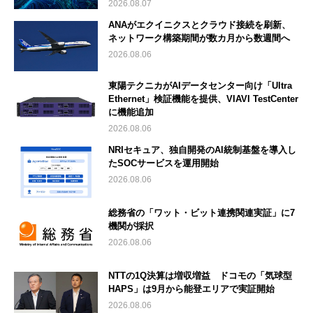
2026.08.07
ANAがエクイニクスとクラウド接続を刷新、
ネットワーク構築期間が数カ月から数週間へ
2026.08.06
東陽テクニカがAIデータセンター向け「Ultra
Ethernet」検証機能を提供、VIAVI TestCenter
に機能追加
2026.08.06
NRIセキュア、独自開発のAI統制基盤を導入し
たSOCサービスを運用開始
2026.08.06
総務省の「ワット・ビット連携関連実証」に7
機関が採択
2026.08.06
NTTの1Q決算は増収増益 ドコモの「気球型
HAPS」は9月から能登エリアで実証開始
2026.08.06