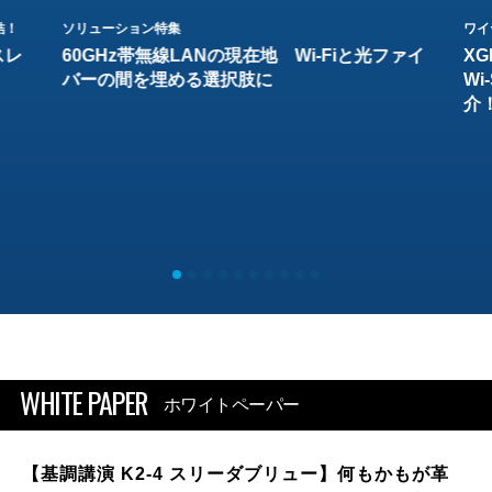
結！
ソリューション特集
ワイ
スレ
60GHz帯無線LANの現在地 Wi-Fiと光ファイ
XG
バーの間を埋める選択肢に
W
介
WHITE PAPER
ホワイトペーパー
【基調講演 K2-4 スリーダブリュー】何もかもが革