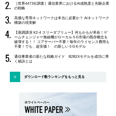
［世界4473社調査］通信業界におけるAI成熟度と先駆企業
の戦略
高価な専用ネットワークは本当に必要か？ AIネットワーク
構築の現実解
【基調講演 K2-4 スリーダブリュー】何もかもが革命！ゲ
ームチェンジャー無線機がローカル５G市場の既存概念を
破壊する！！ コアサーバー不要！毎年のライセンス費用も
不要！でも、超安価！ の新しい５Gモデル
通信事業者の新たな戦略ガイド B2B2Xモデルを成功に導
く秘訣とは
ダウンロード数ランキングをもっと見る