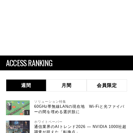
ACCESS RANKING
週間
月間
会員限定
ソリューション特集
60GHz帯無線LANの現在地 Wi-Fiと光ファイバ
ーの間を埋める選択肢に
ホワイトペーパー
通信業界のAIトレンド2026 ― NVIDIA 1000社超
調査が捉えた「転換点」