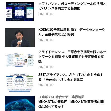
ソフトバンク、AIコーディングツールの活用と
ガバナンスを両立する新機能
2026.08.07
KDDIの1Q決算は増収増益 データセンターや
AI、金融事業などが好調
2026.08.07
アライドテレシス、三原赤十字病院の院内ネッ
トワークを刷新 少人数運用でも安定稼働を支
援
2026.08.07
ZETAアライアンス、AIとIoTの共創を推進す
る 「Agentic IoT Lab」を設立
2026.08.07
＜連載＞6G時代の新・業界地図
MNO×NTNの新秩序 MNOとNTN事業者の関
係は変化するか？