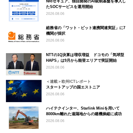
NRIセキュア、独自開発のAI統制基盤を導入し
たSOCサービスを運用開始
2026.08.06
総務省の「ワット・ビット連携関連実証」に7
機関が採択
2026.08.06
NTTの1Q決算は増収増益 ドコモの「気球型
HAPS」は9月から能登エリアで実証開始
2026.08.06
＜連載＞欧州ICTレポート
スタートアップの国エストニア
2026.08.06
ハイテクインター、Starlink Miniを用いて
8000km離れた遠隔地からの建機操縦に成功
2026.08.06