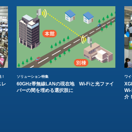
結！
ソリューション特集
ワイ
スレ
60GHz帯無線LANの現在地 Wi-Fiと光ファイ
XG
バーの間を埋める選択肢に
W
介