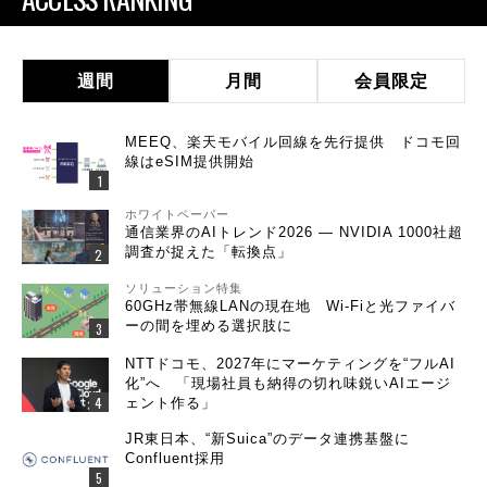
週間
月間
会員限定
MEEQ、楽天モバイル回線を先行提供 ドコモ回
線はeSIM提供開始
ホワイトペーパー
通信業界のAIトレンド2026 ― NVIDIA 1000社超
調査が捉えた「転換点」
ソリューション特集
60GHz帯無線LANの現在地 Wi-Fiと光ファイバ
ーの間を埋める選択肢に
NTTドコモ、2027年にマーケティングを“フルAI
化”へ 「現場社員も納得の切れ味鋭いAIエージ
ェント作る」
JR東日本、“新Suica”のデータ連携基盤に
Confluent採用