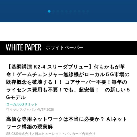
WHITE PAPER
ホワイトペーパー
【基調講演 K2-4 スリーダブリュー】何もかもが革
命！ゲームチェンジャー無線機がローカル５G市場の
既存概念を破壊する！！ コアサーバー不要！毎年の
ライセンス費用も不要！でも、超安価！ の新しい５
Gモデル
ローカル5Gサミット
ワイヤレスジャパン×WTP 2026
高価な専用ネットワークは本当に必要か？ AIネット
ワーク構築の現実解
SB C&S株式会社／日本ヒューレット・パッカード合同会社