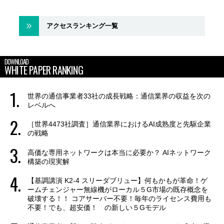
アクセスランキング一覧
DOWNLOAD
WHITE PAPER RANKING
世界の通信事業者33社の成長戦略：通信業界の収益を次の
レベルへ
［世界4473社調査］通信業界におけるAI成熟度と先駆企業
の戦略
高価な専用ネットワークは本当に必要か？ AIネットワーク
構築の現実解
【基調講演 K2-4 スリーダブリュー】何もかもが革命！ゲ
ームチェンジャー無線機がローカル５G市場の既存概念を
破壊する！！ コアサーバー不要！毎年のライセンス費用も
不要！でも、超安価！ の新しい５Gモデル