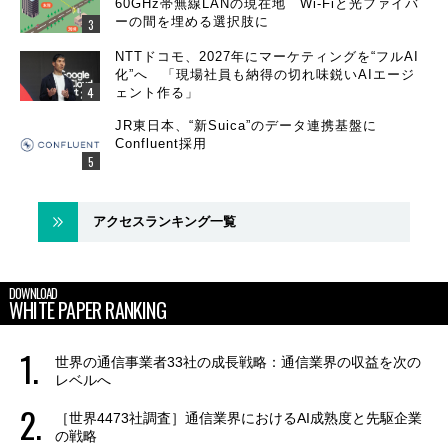
60GHz帯無線LANの現在地 Wi-Fiと光ファイバ
ーの間を埋める選択肢に
NTTドコモ、2027年にマーケティングを“フルAI
化”へ 「現場社員も納得の切れ味鋭いAIエージ
ェント作る」
JR東日本、“新Suica”のデータ連携基盤に
Confluent採用
アクセスランキング一覧
DOWNLOAD
WHITE PAPER RANKING
世界の通信事業者33社の成長戦略：通信業界の収益を次の
レベルへ
［世界4473社調査］通信業界におけるAI成熟度と先駆企業
の戦略