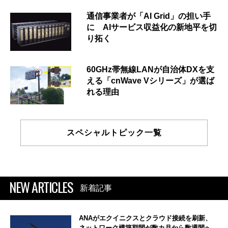
通信事業者が「AI Grid」の担い手
に AIサービス収益化の新地平を切
り拓く
60GHz帯無線LANが自治体DXを支
える「cnWave Vシリーズ」が選ば
れる理由
スペシャルトピック一覧
NEW ARTICLES
新着記事
ANAがエクイニクスとクラウド接続を刷新、
ネットワーク構築期間が数カ月から数週間へ