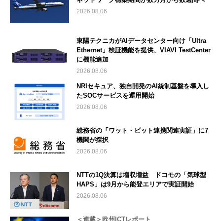
2026.08.06
東陽テクニカがAIデータセンター向け「Ultra
Ethernet」検証機能を提供、VIAVI TestCenter
に機能追加
2026.08.06
NRIセキュア、独自開発のAI統制基盤を導入し
たSOCサービスを運用開始
2026.08.06
総務省の「ワット・ビット連携関連実証」に7
機関が採択
2026.08.06
NTTの1Q決算は増収増益 ドコモの「気球型
HAPS」は9月から能登エリアで実証開始
2026.08.06
＜連載＞欧州ICTレポート