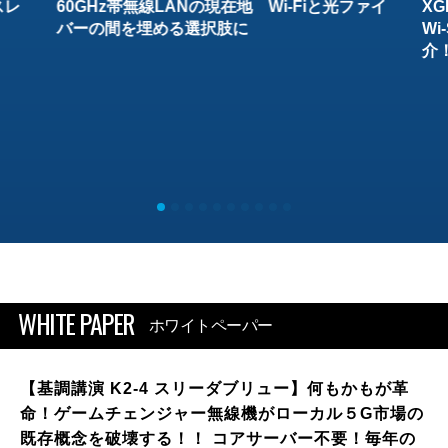
スレ
60GHz帯無線LANの現在地 Wi-Fiと光ファイ
XG
バーの間を埋める選択肢に
W
介
WHITE PAPER
ホワイトペーパー
【基調講演 K2-4 スリーダブリュー】何もかもが革
命！ゲームチェンジャー無線機がローカル５G市場の
既存概念を破壊する！！ コアサーバー不要！毎年の