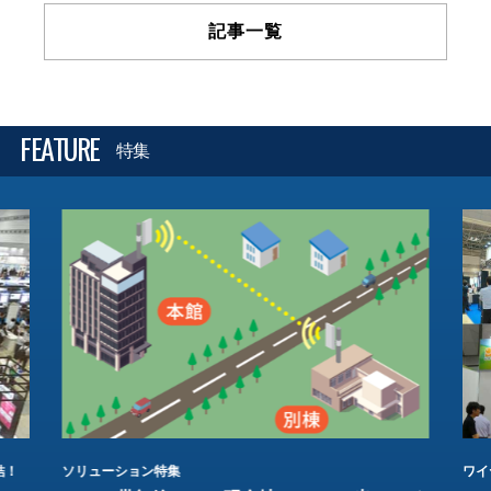
記事一覧
FEATURE
特集
結！
ソリューション特集
ワイ