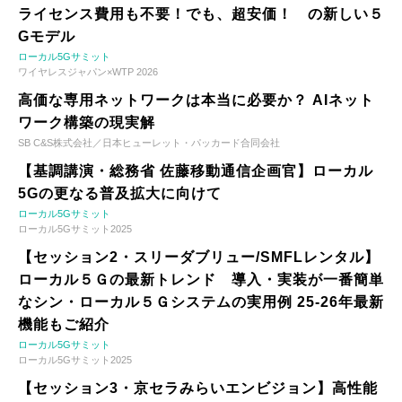
ライセンス費用も不要！でも、超安価！ の新しい５
Gモデル
ローカル5Gサミット
ワイヤレスジャパン×WTP 2026
高価な専用ネットワークは本当に必要か？ AIネット
ワーク構築の現実解
SB C&S株式会社／日本ヒューレット・パッカード合同会社
【基調講演・総務省 佐藤移動通信企画官】ローカル
5Gの更なる普及拡大に向けて
ローカル5Gサミット
ローカル5Gサミット2025
【セッション2・スリーダブリュー/SMFLレンタル】
ローカル５Ｇの最新トレンド 導入・実装が一番簡単
なシン・ローカル５Ｇシステムの実用例 25-26年最新
機能もご紹介
ローカル5Gサミット
ローカル5Gサミット2025
【セッション3・京セラみらいエンビジョン】高性能