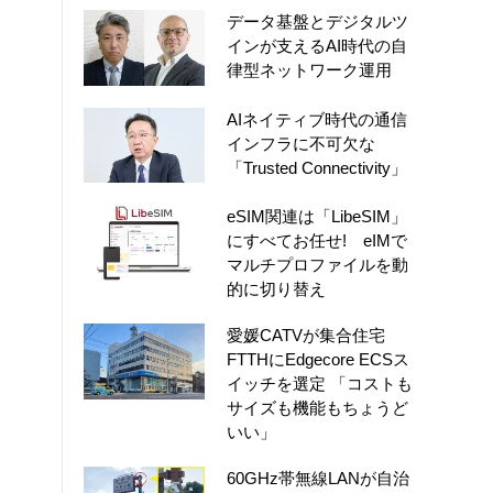
データ基盤とデジタルツ
インが支えるAI時代の自
律型ネットワーク運用
AIネイティブ時代の通信
インフラに不可欠な
「Trusted Connectivity」
eSIM関連は「LibeSIM」
にすべてお任せ! eIMで
マルチプロファイルを動
的に切り替え
愛媛CATVが集合住宅
FTTHにEdgecore ECSス
イッチを選定 「コストも
サイズも機能もちょうど
いい」
60GHz帯無線LANが自治