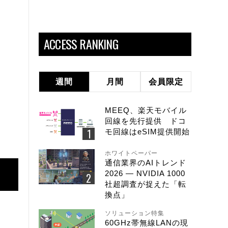
ACCESS RANKING
週間
月間
会員限定
MEEQ、楽天モバイル
回線を先行提供 ドコ
モ回線はeSIM提供開始
ホワイトペーパー
通信業界のAIトレンド
2026 ― NVIDIA 1000
社超調査が捉えた「転
換点」
ソリューション特集
60GHz帯無線LANの現