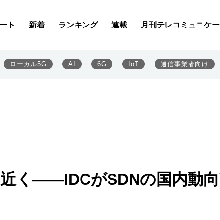
ート
新着
ランキング
連載
月刊テレコミュニケー
ローカル5G
AI
6G
IoT
通信事業者向け
近く――IDCがSDNの国内動