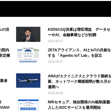
ルの活
KDDIの1Q決算は増収増益 データセ
ーやAI、金融事業などが好調
2026.08.07
の院内
ZETAアライアンス、AIとIoTの共創
安定稼
する 「Agentic IoT Lab」を設立
2026.08.07
ANAがエクイニクスとクラウド接続
事業者
新、ネットワーク構築期間が数カ月か
週間へ
2026.08.06
け
NRIセキュア、独自開発のAI統制基盤
IAVI
入したSOCサービスを運用開始