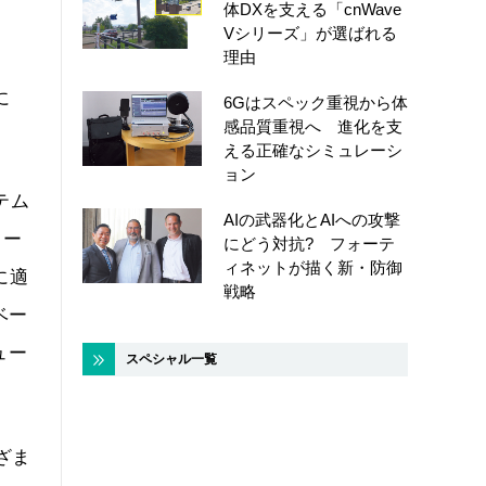
体DXを支える「cnWave
Vシリーズ」が選ばれる
理由
に
6Gはスペック重視から体
感品質重視へ 進化を支
える正確なシミュレーシ
ョン
テム
AIの武器化とAIへの攻撃
ロー
にどう対抗? フォーテ
ィネットが描く新・防御
に適
戦略
ベー
ュー
スペシャル一覧
ざま