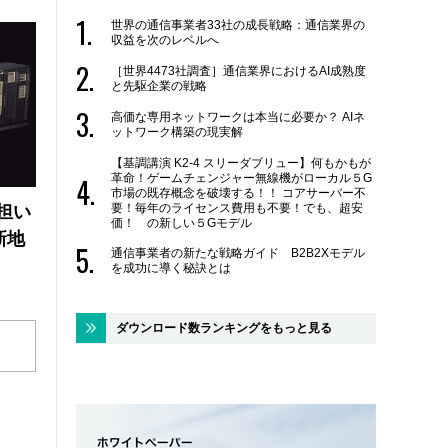
世界の通信事業者33社の成長戦略：通信業界の
収益を次のレベルへ
［世界4473社調査］通信業界におけるAI成熟度
と先駆企業の戦略
高価な専用ネットワークは本当に必要か？ AIネ
ットワーク構築の現実解
【基調講演 K2-4 スリーダブリュー】何もかもが
革命！ゲームチェンジャー無線機がローカル５G
市場の既存概念を破壊する！！ コアサーバー不
要！毎年のライセンス費用も不要！でも、超安
の担い
価！ の新しい５Gモデル
新地
通信事業者の新たな戦略ガイド B2B2Xモデル
を成功に導く秘訣とは
ダウンロード数ランキングをもっと見る