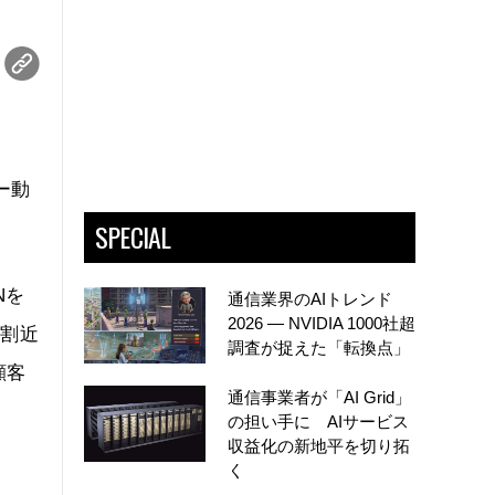
ー動
SPECIAL
Nを
通信業界のAIトレンド
2026 ― NVIDIA 1000社超
3割近
調査が捉えた「転換点」
顧客
通信事業者が「AI Grid」
の担い手に AIサービス
収益化の新地平を切り拓
く