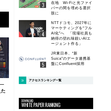
在地 Wi-Fiと光ファイ
バーの間を埋める選択
肢に
NTTドコモ、2027年に
マーケティングを“フル
AI化”へ 「現場社員も
納得の切れ味鋭いAIエ
ージェント作る」
JR東日本、“新
Suica”のデータ連携基
盤にConfluent採用
アクセスランキング一覧
 ―
えた
DOWNLOAD
WHITE PAPER RANKING