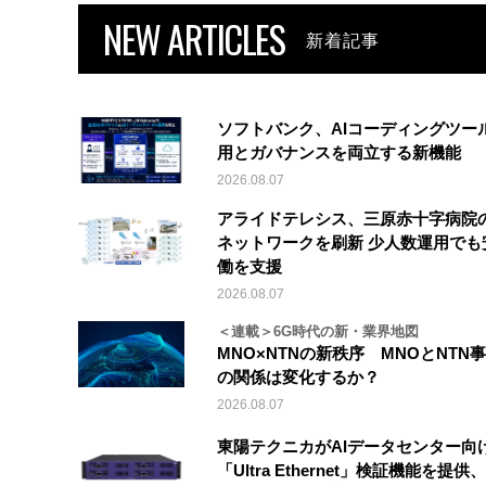
NEW ARTICLES
新着記事
ソフトバンク、AIコーディングツー
用とガバナンスを両立する新機能
2026.08.07
アライドテレシス、三原赤十字病院
ネットワークを刷新 少人数運用でも
働を支援
2026.08.07
＜連載＞6G時代の新・業界地図
MNO×NTNの新秩序 MNOとNTN
の関係は変化するか？
2026.08.07
東陽テクニカがAIデータセンター向
「Ultra Ethernet」検証機能を提供、V