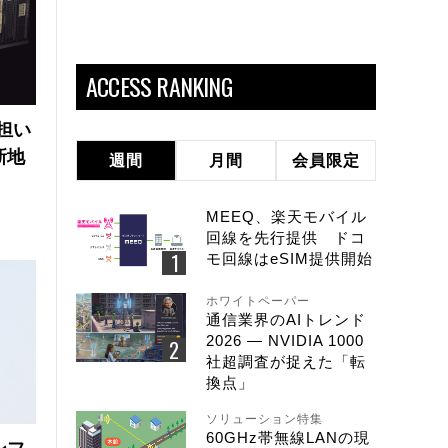
ACCESS RANKING
の担い
新地
週間
月間
会員限定
MEEQ、楽天モバイル
回線を先行提供 ドコ
モ回線はeSIM提供開始
ホワイトペーパー
通信業界のAIトレンド
2026 ― NVIDIA 1000
社超調査が捉えた「転
換点」
ソリューション特集
60GHz帯無線LANの現