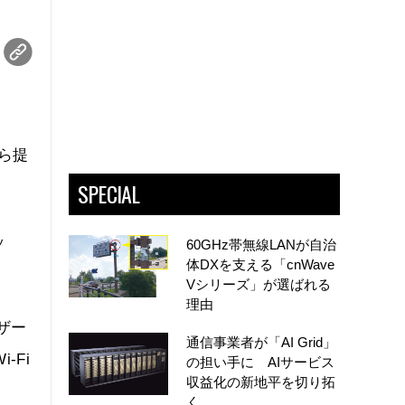
から提
SPECIAL
ッ
60GHz帯無線LANが自治
体DXを支える「cnWave
Vシリーズ」が選ばれる
理由
ザー
通信事業者が「AI Grid」
-Fi
の担い手に AIサービス
収益化の新地平を切り拓
く