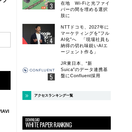
ンフ
在地 Wi-Fiと光ファイ
バーの間を埋める選択
肢に
NTTドコモ、2027年に
マーケティングを“フル
AI化”へ 「現場社員も
納得の切れ味鋭いAIエ
ージェント作る」
JR東日本、“新
Suica”のデータ連携基
盤にConfluent採用
アクセスランキング一覧
IAVI
DOWNLOAD
WHITE PAPER RANKING