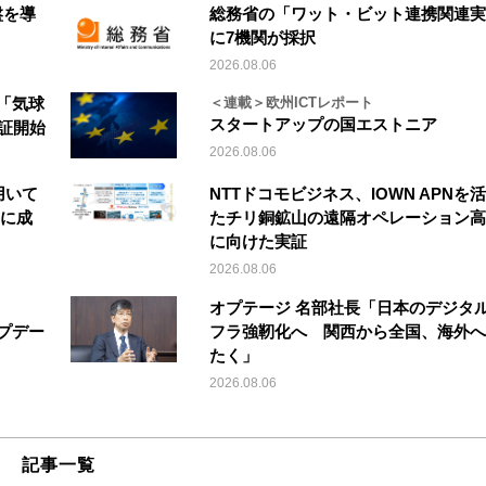
盤を導
総務省の「ワット・ビット連携関連実
に7機関が採択
2026.08.06
「気球
＜連載＞欧州ICTレポート
スタートアップの国エストニア
実証開始
2026.08.06
を用いて
NTTドコモビジネス、IOWN APNを
縦に成
たチリ銅鉱山の遠隔オペレーション高
に向けた実証
2026.08.06
オプテージ 名部社長「日本のデジタ
アップデー
フラ強靭化へ 関西から全国、海外へ
たく」
2026.08.06
記事一覧