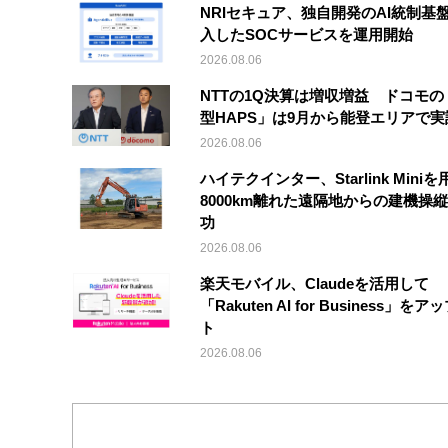
NRIセキュア、独自開発のAI統制基
入したSOCサービスを運用開始
2026.08.06
NTTの1Q決算は増収増益 ドコモの
型HAPS」は9月から能登エリアで
2026.08.06
ハイテクインター、Starlink Mini
8000km離れた遠隔地からの建機操
功
2026.08.06
楽天モバイル、Claudeを活用して
「Rakuten AI for Business」を
ト
2026.08.06