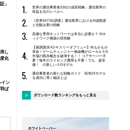
証」
世界の通信事業者33社の成長戦略：通信業界の
収益を次のレベルへ
［世界4473社調査］通信業界におけるAI成熟度
と先駆企業の戦略
高価な専用ネットワークは本当に必要か？ AIネ
ットワーク構築の現実解
【基調講演 K2-4 スリーダブリュー】何もかもが
活用し
革命！ゲームチェンジャー無線機がローカル５G
市場の既存概念を破壊する！！ コアサーバー不
度化
要！毎年のライセンス費用も不要！でも、超安
価！ の新しい５Gモデル
通信事業者の新たな戦略ガイド B2B2Xモデル
を成功に導く秘訣とは
ルイン
羽ば
ダウンロード数ランキングをもっと見る