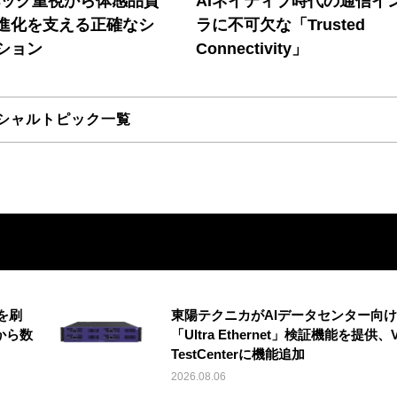
ペック重視から体感品質
AIネイティブ時代の通信イ
進化を支える正確なシ
ラに不可欠な「Trusted
ション
Connectivity」
シャルトピック一覧
を刷
東陽テクニカがAIデータセンター向け
から数
「Ultra Ethernet」検証機能を提供、V
TestCenterに機能追加
2026.08.06