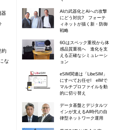
AIの武器化とAIへの攻撃
機器
にどう対抗? フォーテ
心
ィネットが描く新・防御
戦略
6Gはスペック重視から体
感品質重視へ 進化を支
契約
える正確なシミュレーシ
引にな
ョン
eSIM関連は「LibeSIM」
にすべてお任せ! eIMで
マルチプロファイルを動
的に切り替え
データ基盤とデジタルツ
インが支えるAI時代の自
律型ネットワーク運用