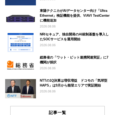
東陽テクニカがAIデータセンター向け「Ultra
Ethernet」検証機能を提供、VIAVI TestCenter
に機能追加
2026.08.06
NRIセキュア、独自開発のAI統制基盤を導入し
たSOCサービスを運用開始
2026.08.06
総務省の「ワット・ビット連携関連実証」に7
機関が採択
2026.08.06
NTTの1Q決算は増収増益 ドコモの「気球型
HAPS」は9月から能登エリアで実証開始
2026.08.06
記事一覧