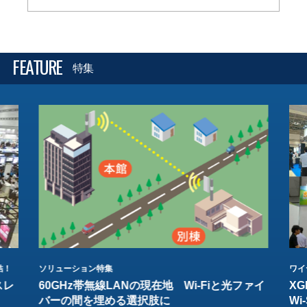
FEATURE
特集
結！
ソリューション特集
ワイ
スレ
60GHz帯無線LANの現在地 Wi-Fiと光ファイ
XG
バーの間を埋める選択肢に
W