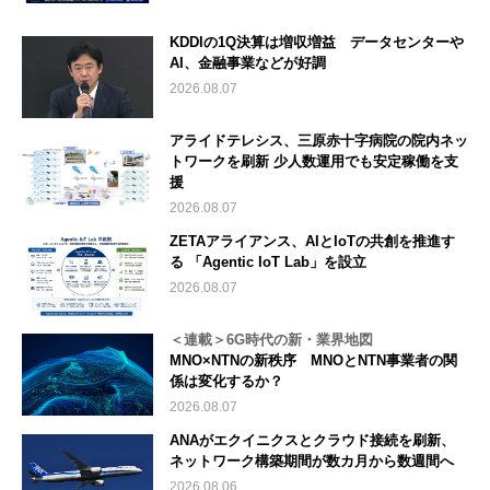
KDDIの1Q決算は増収増益 データセンターや
AI、金融事業などが好調
2026.08.07
アライドテレシス、三原赤十字病院の院内ネッ
トワークを刷新 少人数運用でも安定稼働を支
援
2026.08.07
ZETAアライアンス、AIとIoTの共創を推進す
る 「Agentic IoT Lab」を設立
2026.08.07
＜連載＞6G時代の新・業界地図
MNO×NTNの新秩序 MNOとNTN事業者の関
係は変化するか？
2026.08.07
ANAがエクイニクスとクラウド接続を刷新、
ネットワーク構築期間が数カ月から数週間へ
2026.08.06