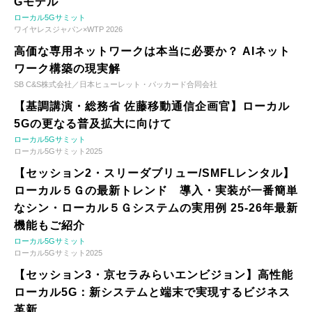
Gモデル
ローカル5Gサミット
ワイヤレスジャパン×WTP 2026
高価な専用ネットワークは本当に必要か？ AIネット
ワーク構築の現実解
SB C&S株式会社／日本ヒューレット・パッカード合同会社
【基調講演・総務省 佐藤移動通信企画官】ローカル
5Gの更なる普及拡大に向けて
ローカル5Gサミット
ローカル5Gサミット2025
【セッション2・スリーダブリュー/SMFLレンタル】
ローカル５Ｇの最新トレンド 導入・実装が一番簡単
なシン・ローカル５Ｇシステムの実用例 25-26年最新
機能もご紹介
ローカル5Gサミット
ローカル5Gサミット2025
【セッション3・京セラみらいエンビジョン】高性能
ローカル5G：新システムと端末で実現するビジネス
革新