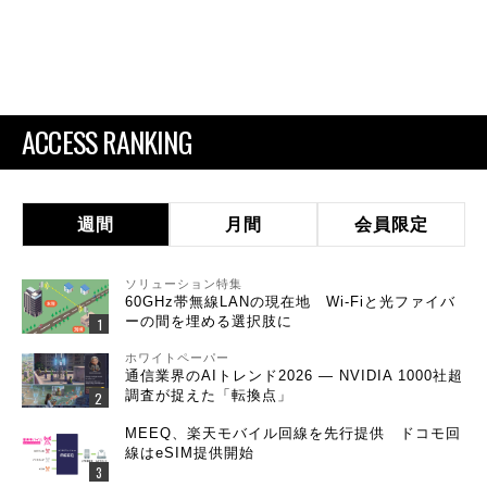
ACCESS RANKING
週間
月間
会員限定
ソリューション特集
60GHz帯無線LANの現在地 Wi-Fiと光ファイバ
ーの間を埋める選択肢に
ホワイトペーパー
通信業界のAIトレンド2026 ― NVIDIA 1000社超
調査が捉えた「転換点」
MEEQ、楽天モバイル回線を先行提供 ドコモ回
線はeSIM提供開始