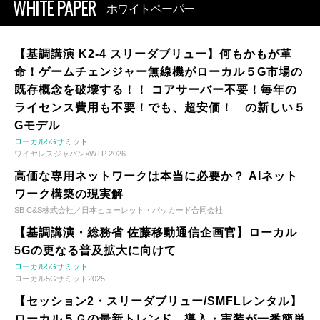
WHITE PAPER
ホワイトペーパー
【基調講演 K2-4 スリーダブリュー】何もかもが革
命！ゲームチェンジャー無線機がローカル５G市場の
既存概念を破壊する！！ コアサーバー不要！毎年の
ライセンス費用も不要！でも、超安価！ の新しい５
Gモデル
ローカル5Gサミット
ワイヤレスジャパン×WTP 2026
高価な専用ネットワークは本当に必要か？ AIネット
ワーク構築の現実解
SB C&S株式会社／日本ヒューレット・パッカード合同会社
【基調講演・総務省 佐藤移動通信企画官】ローカル
5Gの更なる普及拡大に向けて
ローカル5Gサミット
ローカル5Gサミット2025
【セッション2・スリーダブリュー/SMFLレンタル】
ローカル５Ｇの最新トレンド 導入・実装が一番簡単