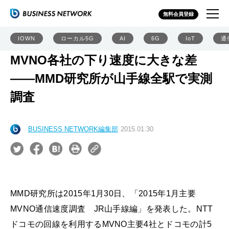
無料会員登録
IOWN
ローカル5G
AI
6G
IoT
通
MVNO各社の下り速度に大きな差
――MMD研究所が山手線全駅で実測
調査
BUSINESS NETWORK編集部
2015.01.30
MMD研究所は2015年1月30日、「2015年1月主要
MVNO通信速度調査 JR山手線編」を発表した。NTT
ドコモの回線を利用するMVNO主要4社とドコモの計5