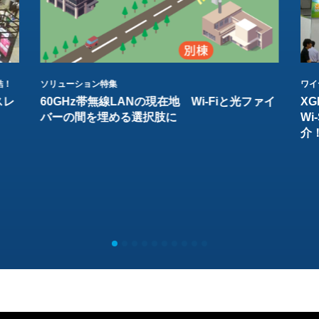
結！
ソリューション特集
ワイ
スレ
60GHz帯無線LANの現在地 Wi-Fiと光ファイ
XG
バーの間を埋める選択肢に
W
介