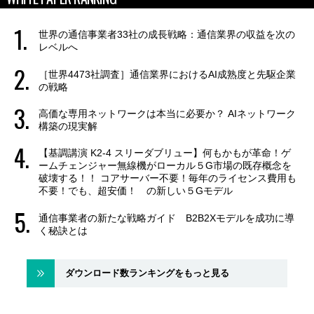
世界の通信事業者33社の成長戦略：通信業界の収益を次の
レベルへ
［世界4473社調査］通信業界におけるAI成熟度と先駆企業
の戦略
高価な専用ネットワークは本当に必要か？ AIネットワーク
構築の現実解
【基調講演 K2-4 スリーダブリュー】何もかもが革命！ゲ
ームチェンジャー無線機がローカル５G市場の既存概念を
破壊する！！ コアサーバー不要！毎年のライセンス費用も
不要！でも、超安価！ の新しい５Gモデル
通信事業者の新たな戦略ガイド B2B2Xモデルを成功に導
く秘訣とは
ダウンロード数ランキングをもっと見る