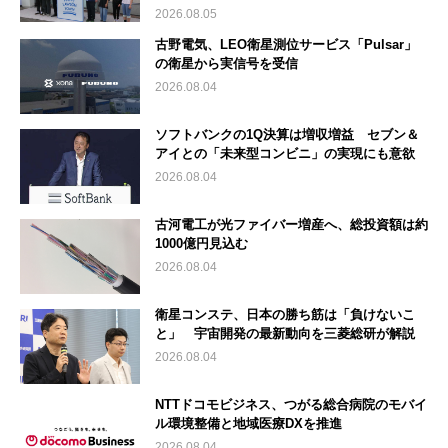
2026.08.05
古野電気、LEO衛星測位サービス「Pulsar」
の衛星から実信号を受信
2026.08.04
ソフトバンクの1Q決算は増収増益 セブン＆
アイとの「未来型コンビニ」の実現にも意欲
2026.08.04
古河電工が光ファイバー増産へ、総投資額は約
1000億円見込む
2026.08.04
衛星コンステ、日本の勝ち筋は「負けないこ
と」 宇宙開発の最新動向を三菱総研が解説
2026.08.04
NTTドコモビジネス、つがる総合病院のモバイ
ル環境整備と地域医療DXを推進
2026.08.04