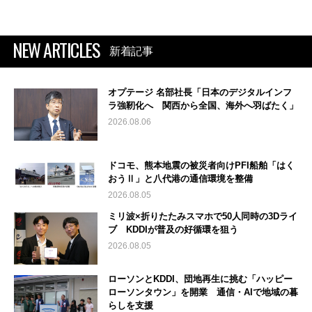
NEW ARTICLES
新着記事
オプテージ 名部社長「日本のデジタルインフ
ラ強靭化へ 関西から全国、海外へ羽ばたく」
2026.08.06
ドコモ、熊本地震の被災者向けPFI船舶「はく
おうⅡ」と八代港の通信環境を整備
2026.08.05
ミリ波×折りたたみスマホで50人同時の3Dライ
ブ KDDIが普及の好循環を狙う
2026.08.05
ローソンとKDDI、団地再生に挑む「ハッピー
ローソンタウン」を開業 通信・AIで地域の暮
らしを支援