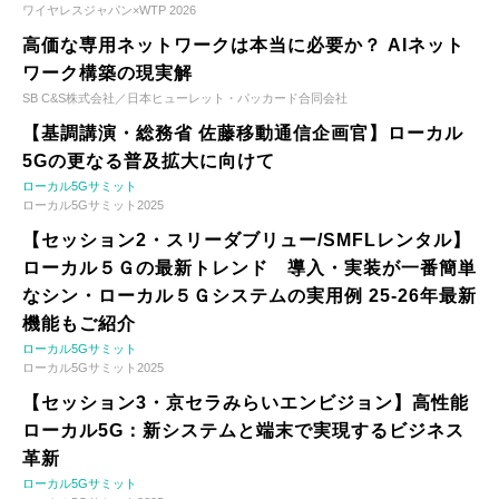
ワイヤレスジャパン×WTP 2026
高価な専用ネットワークは本当に必要か？ AIネット
ワーク構築の現実解
SB C&S株式会社／日本ヒューレット・パッカード合同会社
【基調講演・総務省 佐藤移動通信企画官】ローカル
5Gの更なる普及拡大に向けて
ローカル5Gサミット
ローカル5Gサミット2025
【セッション2・スリーダブリュー/SMFLレンタル】
ローカル５Ｇの最新トレンド 導入・実装が一番簡単
なシン・ローカル５Ｇシステムの実用例 25-26年最新
機能もご紹介
ローカル5Gサミット
ローカル5Gサミット2025
【セッション3・京セラみらいエンビジョン】高性能
ローカル5G：新システムと端末で実現するビジネス
革新
ローカル5Gサミット