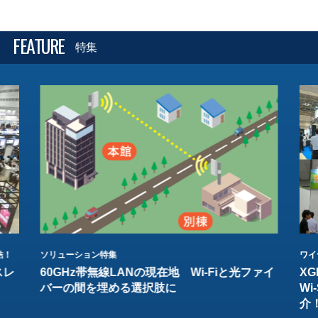
FEATURE
特集
結！
ソリューション特集
ワイ
スレ
60GHz帯無線LANの現在地 Wi-Fiと光ファイ
XG
バーの間を埋める選択肢に
W
介