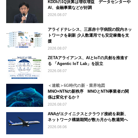
KDDIの1Q決算は増収増益 データセンターや
AI、金融事業などが好調
2026.08.07
アライドテレシス、三原赤十字病院の院内ネッ
トワークを刷新 少人数運用でも安定稼働を支
援
2026.08.07
ZETAアライアンス、AIとIoTの共創を推進す
る 「Agentic IoT Lab」を設立
2026.08.07
＜連載＞6G時代の新・業界地図
MNO×NTNの新秩序 MNOとNTN事業者の関
係は変化するか？
2026.08.07
ANAがエクイニクスとクラウド接続を刷新、
ネットワーク構築期間が数カ月から数週間へ
2026.08.06