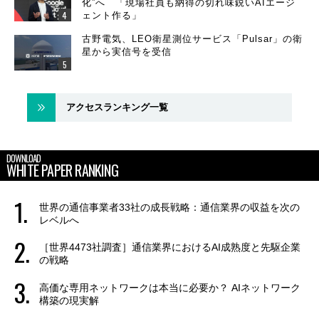
化”へ 「現場社員も納得の切れ味鋭いAIエージ
ェント作る」
古野電気、LEO衛星測位サービス「Pulsar」の衛
星から実信号を受信
アクセスランキング一覧
DOWNLOAD
WHITE PAPER RANKING
世界の通信事業者33社の成長戦略：通信業界の収益を次の
レベルへ
［世界4473社調査］通信業界におけるAI成熟度と先駆企業
の戦略
高価な専用ネットワークは本当に必要か？ AIネットワーク
構築の現実解