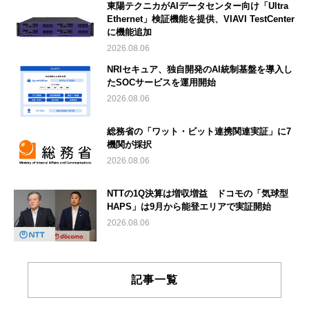
東陽テクニカがAIデータセンター向け「Ultra
Ethernet」検証機能を提供、VIAVI TestCenter
に機能追加
2026.08.06
NRIセキュア、独自開発のAI統制基盤を導入し
たSOCサービスを運用開始
2026.08.06
総務省の「ワット・ビット連携関連実証」に7
機関が採択
2026.08.06
NTTの1Q決算は増収増益 ドコモの「気球型
HAPS」は9月から能登エリアで実証開始
2026.08.06
記事一覧