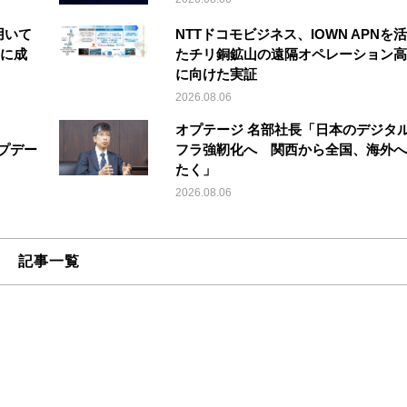
を用いて
NTTドコモビジネス、IOWN APNを
縦に成
たチリ銅鉱山の遠隔オペレーション高
に向けた実証
2026.08.06
オプテージ 名部社長「日本のデジタ
アップデー
フラ強靭化へ 関西から全国、海外へ
たく」
2026.08.06
記事一覧