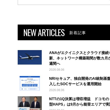
NEW ARTICLES
新着記事
ANAがエクイニクスとクラウド接続
新、ネットワーク構築期間が数カ月
週間へ
2026.08.06
NRIセキュア、独自開発のAI統制基
入したSOCサービスを運用開始
2026.08.06
NTTの1Q決算は増収増益 ドコモの
型HAPS」は9月から能登エリアで