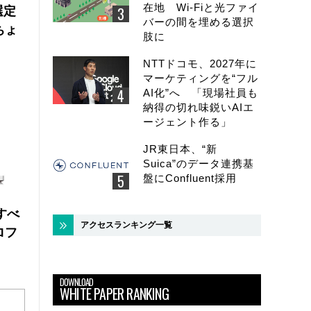
在地 Wi-Fiと光ファイ
選定
バーの間を埋める選択
ちょ
肢に
NTTドコモ、2027年に
マーケティングを“フル
AI化”へ 「現場社員も
納得の切れ味鋭いAIエ
ージェント作る」
JR東日本、“新
Suica”のデータ連携基
盤にConfluent採用
にすべ
アクセスランキング一覧
ロフ
DOWNLOAD
WHITE PAPER RANKING