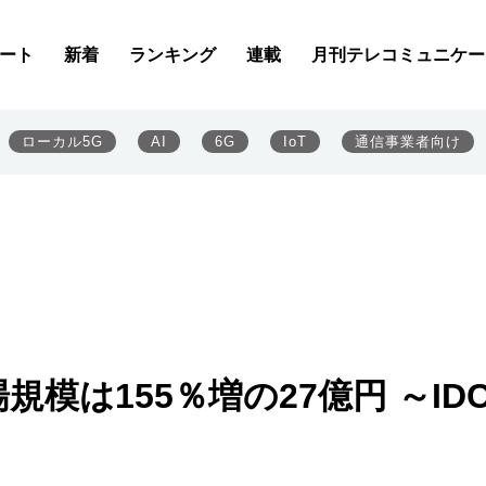
ート
新着
ランキング
連載
月刊テレコミュニケー
ローカル5G
AI
6G
IoT
通信事業者向け
模は155％増の27億円 ～ID