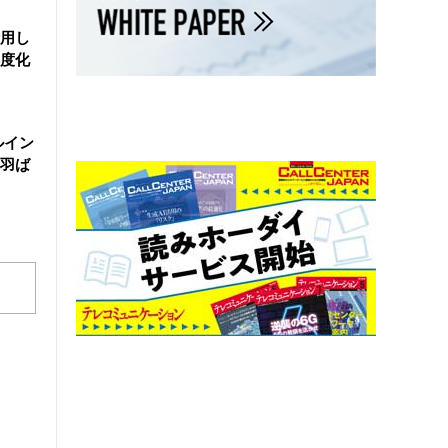
活用し
度化
ルイン
羽ば