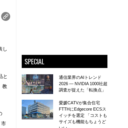
表し
SPECIAL
品と
通信業界のAIトレンド
2026 ― NVIDIA 1000社超
、教
調査が捉えた「転換点」
愛媛CATVが集合住宅
FTTHにEdgecore ECSス
の
イッチを選定 「コストも
サイズも機能もちょうど
、市
いい」