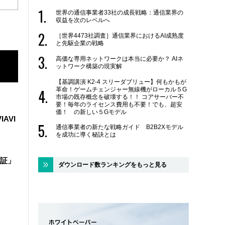
世界の通信事業者33社の成長戦略：通信業界の
収益を次のレベルへ
［世界4473社調査］通信業界におけるAI成熟度
と先駆企業の戦略
高価な専用ネットワークは本当に必要か？ AIネ
ットワーク構築の現実解
【基調講演 K2-4 スリーダブリュー】何もかもが
革命！ゲームチェンジャー無線機がローカル５G
市場の既存概念を破壊する！！ コアサーバー不
要！毎年のライセンス費用も不要！でも、超安
価！ の新しい５Gモデル
IAVI
通信事業者の新たな戦略ガイド B2B2Xモデル
を成功に導く秘訣とは
証」
ダウンロード数ランキングをもっと見る