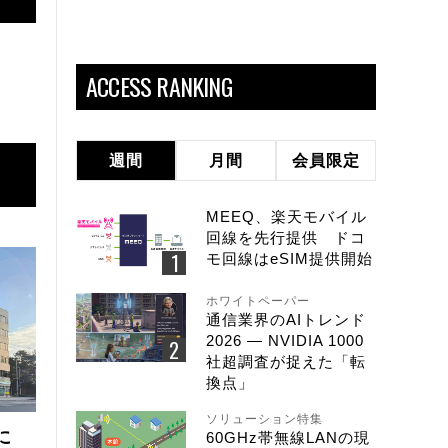
ACCESS RANKING
週間
月間
会員限定
MEEQ、楽天モバイル
回線を先行提供 ドコ
モ回線はeSIM提供開始
ホワイトペーパー
通信業界のAIトレンド
2026 ― NVIDIA 1000
社超調査が捉えた「転
換点」
ソリューション特集
に
60GHz帯無線LANの現