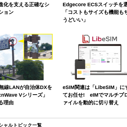
進化を支える正確なシ
Edgecore ECSスイッチを
ション
「コストもサイズも機能も
うどいい」
帯無線LANが自治体DXを
eSIM関連は「LibeSIM」
nWave Vシリーズ」
てお任せ! eIMでマルチプ
る理由
ァイルを動的に切り替え
シャルトピック一覧