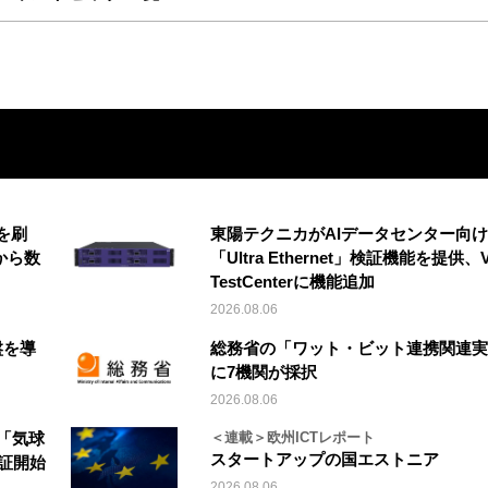
を刷
東陽テクニカがAIデータセンター向け
から数
「Ultra Ethernet」検証機能を提供、V
TestCenterに機能追加
2026.08.06
盤を導
総務省の「ワット・ビット連携関連実
に7機関が採択
2026.08.06
「気球
＜連載＞欧州ICTレポート
スタートアップの国エストニア
実証開始
2026.08.06