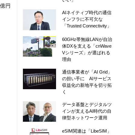
8億円
AIネイティブ時代の通信
インフラに不可欠な
「Trusted Connectivity」
60GHz帯無線LANが自治
体DXを支える「cnWave
Vシリーズ」が選ばれる
理由
通信事業者が「AI Grid」
の担い手に AIサービス
収益化の新地平を切り拓
く
データ基盤とデジタルツ
インが支えるAI時代の自
律型ネットワーク運用
eSIM関連は「LibeSIM」