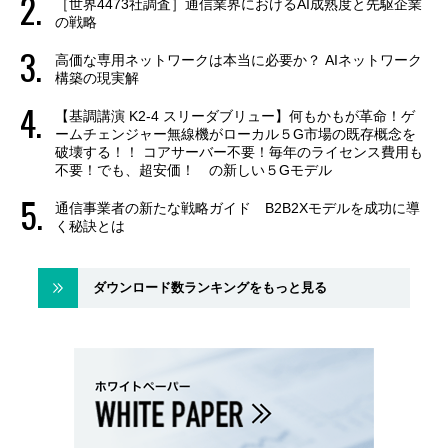
［世界4473社調査］通信業界におけるAI成熟度と先駆企業
の戦略
高価な専用ネットワークは本当に必要か？ AIネットワーク
構築の現実解
【基調講演 K2-4 スリーダブリュー】何もかもが革命！ゲ
ームチェンジャー無線機がローカル５G市場の既存概念を
破壊する！！ コアサーバー不要！毎年のライセンス費用も
不要！でも、超安価！ の新しい５Gモデル
通信事業者の新たな戦略ガイド B2B2Xモデルを成功に導
く秘訣とは
ダウンロード数ランキングをもっと見る