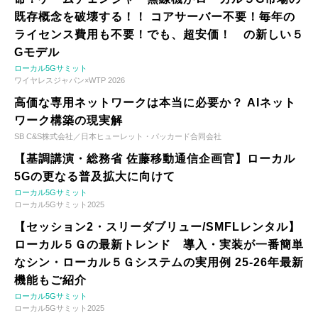
既存概念を破壊する！！ コアサーバー不要！毎年の
ライセンス費用も不要！でも、超安価！ の新しい５
Gモデル
ローカル5Gサミット
ワイヤレスジャパン×WTP 2026
高価な専用ネットワークは本当に必要か？ AIネット
ワーク構築の現実解
SB C&S株式会社／日本ヒューレット・パッカード合同会社
【基調講演・総務省 佐藤移動通信企画官】ローカル
5Gの更なる普及拡大に向けて
ローカル5Gサミット
ローカル5Gサミット2025
【セッション2・スリーダブリュー/SMFLレンタル】
ローカル５Ｇの最新トレンド 導入・実装が一番簡単
なシン・ローカル５Ｇシステムの実用例 25-26年最新
機能もご紹介
ローカル5Gサミット
ローカル5Gサミット2025