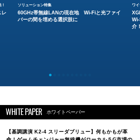
結！
ソリューション特集
ワイ
スレ
60GHz帯無線LANの現在地 Wi-Fiと光ファイ
XG
バーの間を埋める選択肢に
W
介
WHITE PAPER
ホワイトペーパー
【基調講演 K2-4 スリーダブリュー】何もかもが革
命！ゲームチェンジャー無線機がローカル５G市場の