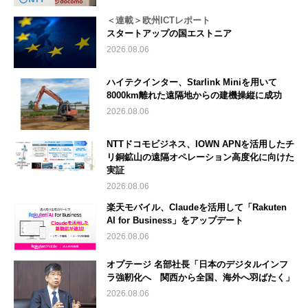
＜連載＞欧州ICTレポート
スタートアップの国エストニア
2026.08.06
ハイテクインター、Starlink Miniを用いて
8000km離れた遠隔地からの建機操縦に成功
2026.08.06
NTTドコモビジネス、IOWN APNを活用したチ
リ銅鉱山の遠隔オペレーション高度化に向けた
実証
2026.08.06
楽天モバイル、Claudeを活用して「Rakuten
AI for Business」をアップデート
2026.08.06
オプテージ 名部社長「日本のデジタルインフ
ラ強靭化へ 関西から全国、海外へ羽ばたく」
2026.08.06