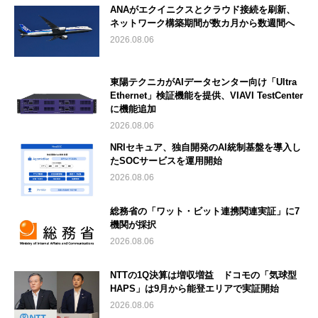
ANAがエクイニクスとクラウド接続を刷新、
ネットワーク構築期間が数カ月から数週間へ
2026.08.06
東陽テクニカがAIデータセンター向け「Ultra
Ethernet」検証機能を提供、VIAVI TestCenter
に機能追加
2026.08.06
NRIセキュア、独自開発のAI統制基盤を導入し
たSOCサービスを運用開始
2026.08.06
総務省の「ワット・ビット連携関連実証」に7
機関が採択
2026.08.06
NTTの1Q決算は増収増益 ドコモの「気球型
HAPS」は9月から能登エリアで実証開始
2026.08.06