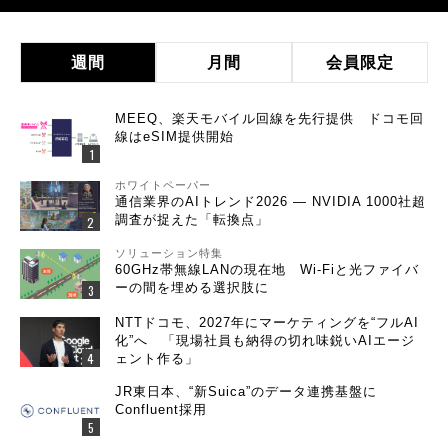
週間
月間
会員限定
MEEQ、楽天モバイル回線を先行提供 ドコモ回
線はeSIM提供開始
ホワイトペーパー
通信業界のAIトレンド2026 ― NVIDIA 1000社超
調査が捉えた「転換点」
ソリューション特集
60GHz帯無線LANの現在地 Wi-Fiと光ファイバ
ーの間を埋める選択肢に
NTTドコモ、2027年にマーケティングを“フルAI
化”へ 「現場社員も納得の切れ味鋭いAIエージ
ェント作る」
JR東日本、“新Suica”のデータ連携基盤に
Confluent採用