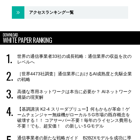
アクセスランキング一覧
DOWNLOAD
WHITE PAPER RANKING
世界の通信事業者33社の成長戦略：通信業界の収益を次の
レベルへ
［世界4473社調査］通信業界におけるAI成熟度と先駆企業
の戦略
高価な専用ネットワークは本当に必要か？ AIネットワーク
構築の現実解
【基調講演 K2-4 スリーダブリュー】何もかもが革命！ゲ
ームチェンジャー無線機がローカル５G市場の既存概念を
破壊する！！ コアサーバー不要！毎年のライセンス費用も
不要！でも、超安価！ の新しい５Gモデル
通信事業者の新たな戦略ガイド B2B2Xモデルを成功に導