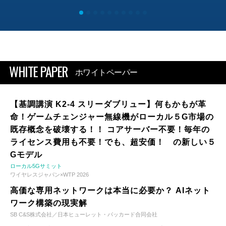
WHITE PAPER
ホワイトペーパー
【基調講演 K2-4 スリーダブリュー】何もかもが革
命！ゲームチェンジャー無線機がローカル５G市場の
既存概念を破壊する！！ コアサーバー不要！毎年の
ライセンス費用も不要！でも、超安価！ の新しい５
Gモデル
ローカル5Gサミット
ワイヤレスジャパン×WTP 2026
高価な専用ネットワークは本当に必要か？ AIネット
ワーク構築の現実解
SB C&S株式会社／日本ヒューレット・パッカード合同会社