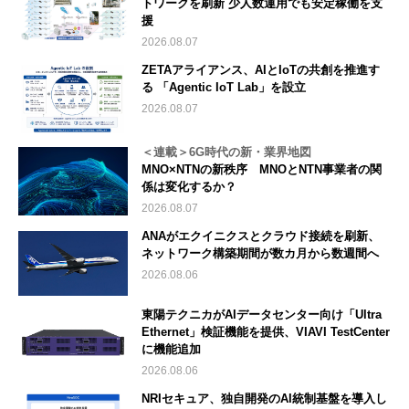
トワークを刷新 少人数運用でも安定稼働を支
援
2026.08.07
ZETAアライアンス、AIとIoTの共創を推進す
る 「Agentic IoT Lab」を設立
2026.08.07
＜連載＞6G時代の新・業界地図
MNO×NTNの新秩序 MNOとNTN事業者の関
係は変化するか？
2026.08.07
ANAがエクイニクスとクラウド接続を刷新、
ネットワーク構築期間が数カ月から数週間へ
2026.08.06
東陽テクニカがAIデータセンター向け「Ultra
Ethernet」検証機能を提供、VIAVI TestCenter
に機能追加
2026.08.06
NRIセキュア、独自開発のAI統制基盤を導入し