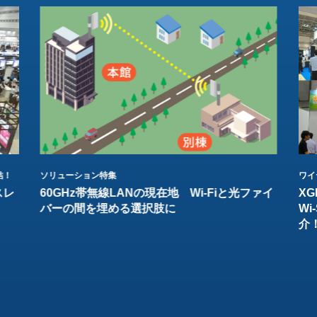
結！
ソリューション特集
ワイ
スレ
60GHz帯無線LANの現在地 Wi-Fiと光ファイ
XG
バーの間を埋める選択肢に
W
介