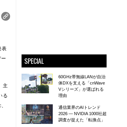
発表
SPECIAL
デー
60GHz帯無線LANが自治
体DXを支える「cnWave
。主
Vシリーズ」が選ばれる
いる
理由
c、
通信業界のAIトレンド
2026 ― NVIDIA 1000社超
調査が捉えた「転換点」