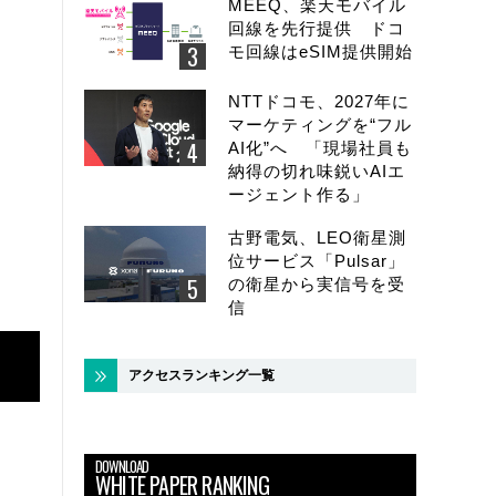
MEEQ、楽天モバイル
回線を先行提供 ドコ
モ回線はeSIM提供開始
NTTドコモ、2027年に
マーケティングを“フル
AI化”へ 「現場社員も
納得の切れ味鋭いAIエ
ージェント作る」
古野電気、LEO衛星測
位サービス「Pulsar」
の衛星から実信号を受
信
アクセスランキング一覧
DOWNLOAD
WHITE PAPER RANKING