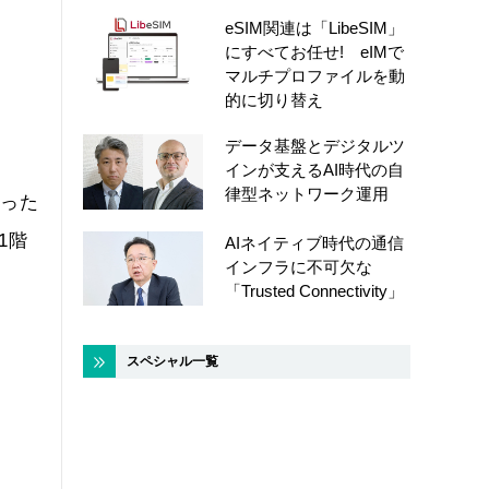
eSIM関連は「LibeSIM」
にすべてお任せ! eIMで
マルチプロファイルを動
的に切り替え
データ基盤とデジタルツ
インが支えるAI時代の自
律型ネットワーク運用
だった
1階
AIネイティブ時代の通信
インフラに不可欠な
「Trusted Connectivity」
スペシャル一覧