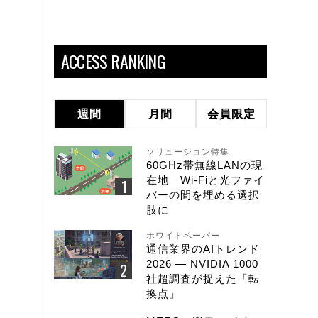
ACCESS RANKING
週間
月間
会員限定
ソリューション特集
60GHz帯無線LANの現
在地 Wi-Fiと光ファイ
バーの間を埋める選択
肢に
ホワイトペーパー
通信業界のAIトレンド
2026 ― NVIDIA 1000
社超調査が捉えた「転
換点」