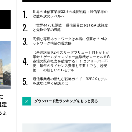
世界の通信事業者33社の成長戦略：通信業界の
収益を次のレベルへ
［世界4473社調査］通信業界におけるAI成熟度
と先駆企業の戦略
高価な専用ネットワークは本当に必要か？ AIネ
ットワーク構築の現実解
【基調講演 K2-4 スリーダブリュー】何もかもが
革命！ゲームチェンジャー無線機がローカル５G
市場の既存概念を破壊する！！ コアサーバー不
要！毎年のライセンス費用も不要！でも、超安
価！ の新しい５Gモデル
通信事業者の新たな戦略ガイド B2B2Xモデル
を成功に導く秘訣とは
に
ダウンロード数ランキングをもっと見る
選定
ちょ