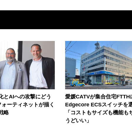
器化とAIへの攻撃にどう
愛媛CATVが集合住宅FTTH
フォーティネットが描く
Edgecore ECSスイッチを
戦略
「コストもサイズも機能も
うどいい」