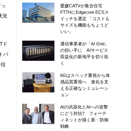
だっ
愛媛CATVが集合住宅
FTTHにEdgecore ECSス
状況
イッチを選定 「コストも
サイズも機能もちょうど
いい」
Tド
通信事業者が「AI Grid」
の担い手に AIサービス
トバ
収益化の新地平を切り拓
く
受信
6Gはスペック重視から体
感品質重視へ 進化を支
える正確なシミュレーシ
ョン
AIの武器化とAIへの攻撃
にどう対抗? フォーテ
ィネットが描く新・防御
戦略