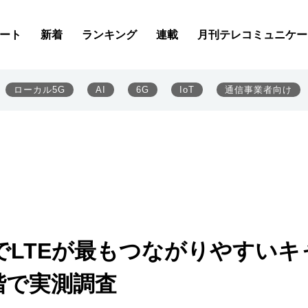
ート
新着
ランキング
連載
月刊テレコミュニケー
ローカル5G
AI
6G
IoT
通信事業者向け
LTEが最もつながりやすいキ
階で実測調査