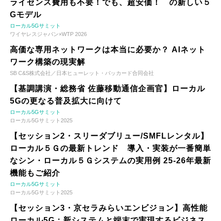
ライセンス費用も不要！でも、超安価！ の新しい５
Gモデル
ローカル5Gサミット
ワイヤレスジャパン×WTP 2026
高価な専用ネットワークは本当に必要か？ AIネット
ワーク構築の現実解
SB C&S株式会社／日本ヒューレット・パッカード合同会社
【基調講演・総務省 佐藤移動通信企画官】ローカル
5Gの更なる普及拡大に向けて
ローカル5Gサミット
ローカル5Gサミット2025
【セッション2・スリーダブリュー/SMFLレンタル】
ローカル５Ｇの最新トレンド 導入・実装が一番簡単
なシン・ローカル５Ｇシステムの実用例 25-26年最新
機能もご紹介
ローカル5Gサミット
ローカル5Gサミット2025
【セッション3・京セラみらいエンビジョン】高性能
ローカル5G：新システムと端末で実現するビジネス