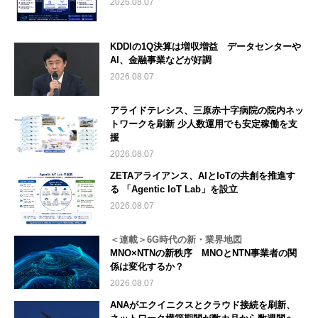
2026.08.07
KDDIの1Q決算は増収増益 データセンターや
AI、金融事業などが好調
2026.08.07
アライドテレシス、三原赤十字病院の院内ネッ
トワークを刷新 少人数運用でも安定稼働を支
援
2026.08.07
ZETAアライアンス、AIとIoTの共創を推進す
る 「Agentic IoT Lab」を設立
2026.08.07
＜連載＞6G時代の新・業界地図
MNO×NTNの新秩序 MNOとNTN事業者の関
係は変化するか？
2026.08.07
ANAがエクイニクスとクラウド接続を刷新、