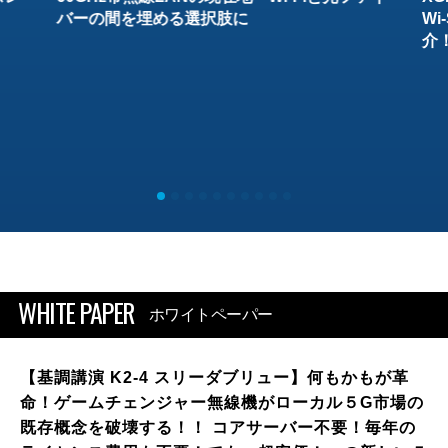
バーの間を埋める選択肢に
W
介
WHITE PAPER
ホワイトペーパー
【基調講演 K2-4 スリーダブリュー】何もかもが革
命！ゲームチェンジャー無線機がローカル５G市場の
既存概念を破壊する！！ コアサーバー不要！毎年の