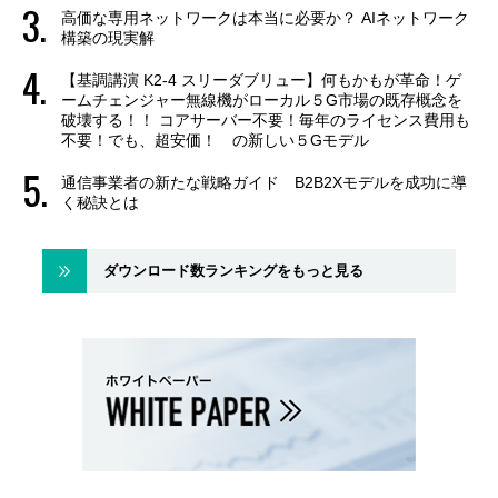
高価な専用ネットワークは本当に必要か？ AIネットワーク
構築の現実解
【基調講演 K2-4 スリーダブリュー】何もかもが革命！ゲ
ームチェンジャー無線機がローカル５G市場の既存概念を
破壊する！！ コアサーバー不要！毎年のライセンス費用も
不要！でも、超安価！ の新しい５Gモデル
通信事業者の新たな戦略ガイド B2B2Xモデルを成功に導
く秘訣とは
ダウンロード数ランキングをもっと見る