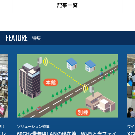
記事一覧
FEATURE
特集
結！
ソリューション特集
ワイ
スレ
60GHz帯無線LANの現在地 Wi-Fiと光ファイ
XG