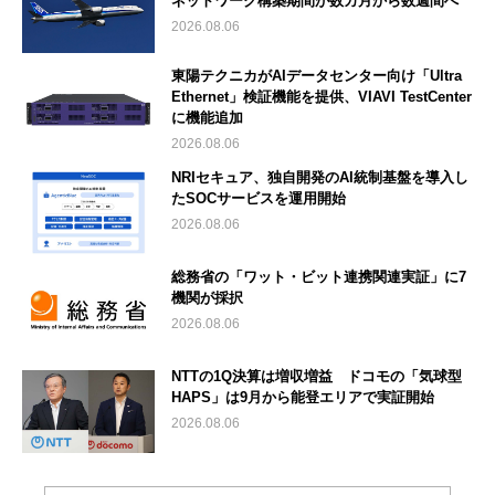
ネットワーク構築期間が数カ月から数週間へ
2026.08.06
東陽テクニカがAIデータセンター向け「Ultra
Ethernet」検証機能を提供、VIAVI TestCenter
に機能追加
2026.08.06
NRIセキュア、独自開発のAI統制基盤を導入し
たSOCサービスを運用開始
2026.08.06
総務省の「ワット・ビット連携関連実証」に7
機関が採択
2026.08.06
NTTの1Q決算は増収増益 ドコモの「気球型
HAPS」は9月から能登エリアで実証開始
2026.08.06