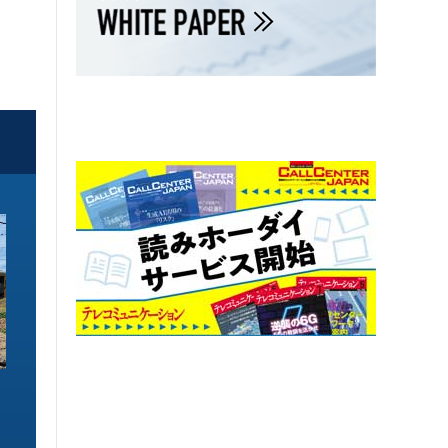
ソリューション特集
ソリューション特集
イーサネットで作るGPUネットワー
6GHz帯Wi-Fiは
ク 間近に迫る1.6TbE時代とローカ
末」で Wi-Fi 7