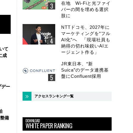
在地 Wi-Fiと光ファイ
バーの間を埋める選択
肢に
NTTドコモ、2027年に
マーケティングを“フル
AI化”へ 「現場社員も
納得の切れ味鋭いAIエ
用いて
ージェント作る」
に成
JR東日本、“新
Suica”のデータ連携基
盤にConfluent採用
ップデー
アクセスランキング一覧
舶
整備
DOWNLOAD
WHITE PAPER RANKING