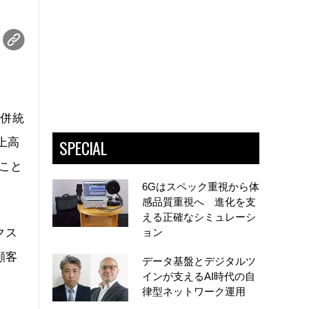
合併統
SPECIAL
上高
ること
6Gはスペック重視から体
感品質重視へ 進化を支
える正確なシミュレーシ
クス
ョン
顧客
データ基盤とデジタルツ
インが支えるAI時代の自
律型ネットワーク運用