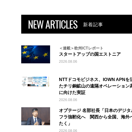
NEW ARTICLES
新着記事
＜連載＞欧州ICTレポート
スタートアップの国エストニア
2026.08.06
NTTドコモビジネス、IOWN APNを
たチリ銅鉱山の遠隔オペレーション
に向けた実証
2026.08.06
オプテージ 名部社長「日本のデジタ
フラ強靭化へ 関西から全国、海外
たく」
2026.08.06