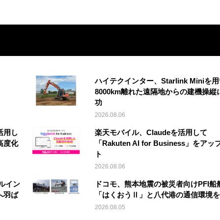
ハイテクインター、Starlink Miniを
8000km離れた遠隔地からの建機操縦
功
2026.08.06
活用し
楽天モバイル、Claudeを活用して
高度化
「Rakuten AI for Business」をア
ト
2026.08.06
ルイン
ドコモ、熊本地震の被災者向けPFI船
へ羽ば
「はくおうⅡ」と八代港の通信環境を
2026.08.05