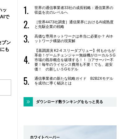
世界の通信事業者33社の成長戦略：通信業界の
ハッ
収益を次のレベルへ
AIで
［世界4473社調査］通信業界におけるAI成熟度
と先駆企業の戦略
高価な専用ネットワークは本当に必要か？ AIネ
ットワーク構築の現実解
セブン
にも
【基調講演 K2-4 スリーダブリュー】何もかもが
革命！ゲームチェンジャー無線機がローカル５G
市場の既存概念を破壊する！！ コアサーバー不
要！毎年のライセンス費用も不要！でも、超安
価！ の新しい５Gモデル
通信事業者の新たな戦略ガイド B2B2Xモデル
を成功に導く秘訣とは
ダウンロード数ランキングをもっと見る