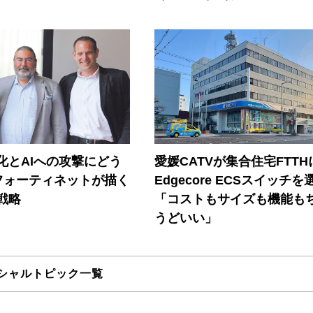
器化とAIへの攻撃にどう
愛媛CATVが集合住宅FTTH
フォーティネットが描く
Edgecore ECSスイッチを
戦略
「コストもサイズも機能も
うどいい」
シャルトピック一覧