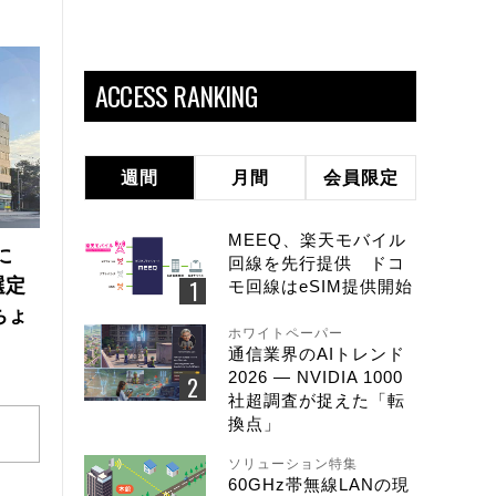
ACCESS RANKING
週間
月間
会員限定
MEEQ、楽天モバイル
に
回線を先行提供 ドコ
選定
モ回線はeSIM提供開始
ちょ
ホワイトペーパー
通信業界のAIトレンド
2026 ― NVIDIA 1000
社超調査が捉えた「転
換点」
ソリューション特集
60GHz帯無線LANの現