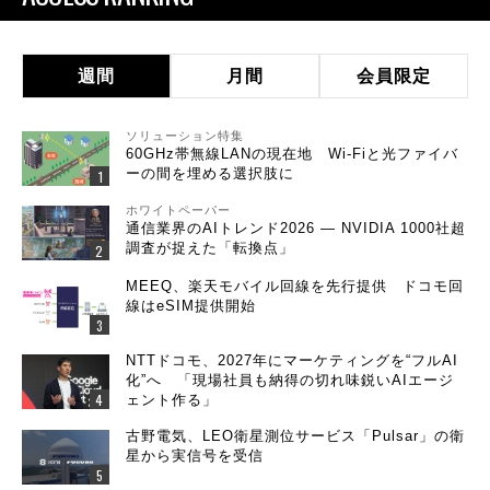
週間
月間
会員限定
ソリューション特集
60GHz帯無線LANの現在地 Wi-Fiと光ファイバ
ーの間を埋める選択肢に
ホワイトペーパー
通信業界のAIトレンド2026 ― NVIDIA 1000社超
調査が捉えた「転換点」
MEEQ、楽天モバイル回線を先行提供 ドコモ回
線はeSIM提供開始
NTTドコモ、2027年にマーケティングを“フルAI
化”へ 「現場社員も納得の切れ味鋭いAIエージ
ェント作る」
古野電気、LEO衛星測位サービス「Pulsar」の衛
星から実信号を受信