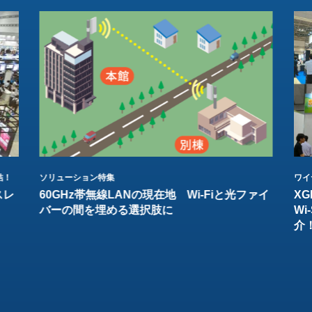
結！
ソリューション特集
ワイ
スレ
60GHz帯無線LANの現在地 Wi-Fiと光ファイ
XG
バーの間を埋める選択肢に
W
介