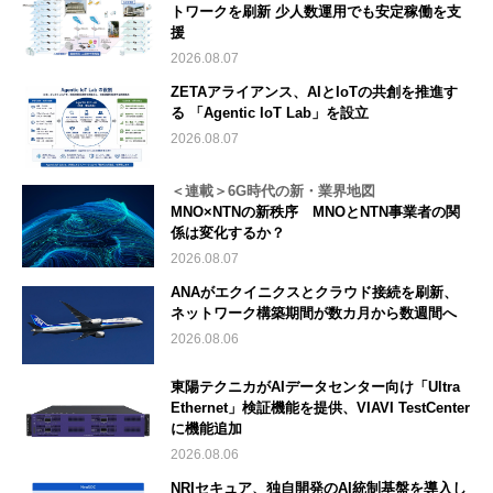
トワークを刷新 少人数運用でも安定稼働を支
援
2026.08.07
ZETAアライアンス、AIとIoTの共創を推進す
る 「Agentic IoT Lab」を設立
2026.08.07
＜連載＞6G時代の新・業界地図
MNO×NTNの新秩序 MNOとNTN事業者の関
係は変化するか？
2026.08.07
ANAがエクイニクスとクラウド接続を刷新、
ネットワーク構築期間が数カ月から数週間へ
2026.08.06
東陽テクニカがAIデータセンター向け「Ultra
Ethernet」検証機能を提供、VIAVI TestCenter
に機能追加
2026.08.06
NRIセキュア、独自開発のAI統制基盤を導入し