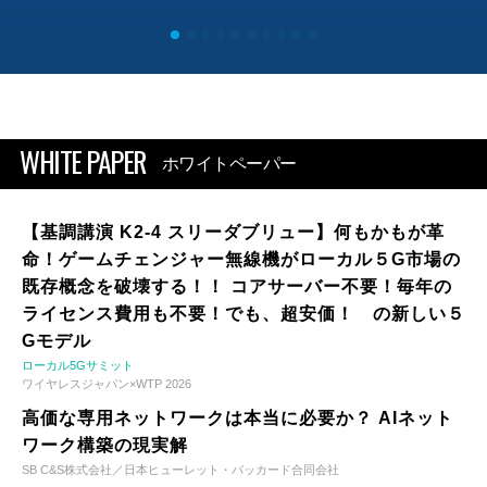
WHITE PAPER
ホワイトペーパー
【基調講演 K2-4 スリーダブリュー】何もかもが革
命！ゲームチェンジャー無線機がローカル５G市場の
既存概念を破壊する！！ コアサーバー不要！毎年の
ライセンス費用も不要！でも、超安価！ の新しい５
Gモデル
ローカル5Gサミット
ワイヤレスジャパン×WTP 2026
高価な専用ネットワークは本当に必要か？ AIネット
ワーク構築の現実解
SB C&S株式会社／日本ヒューレット・パッカード合同会社