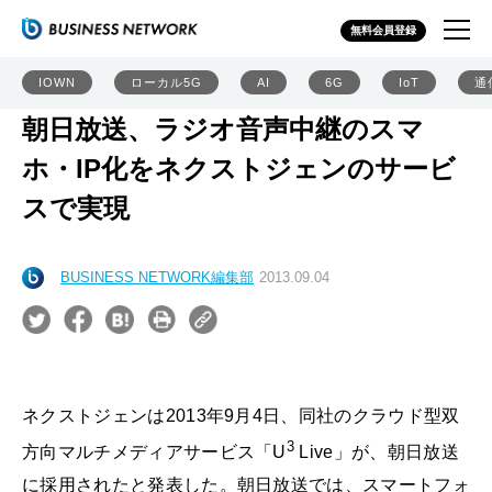
無料会員登録
IOWN
ローカル5G
AI
6G
IoT
通
朝日放送、ラジオ音声中継のスマ
ホ・IP化をネクストジェンのサービ
スで実現
BUSINESS NETWORK編集部
2013.09.04
ネクストジェンは2013年9月4日、同社のクラウド型双
3
方向マルチメディアサービス「U
Live」が、朝日放送
に採用されたと発表した。朝日放送では、スマートフォ