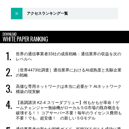
アクセスランキング一覧
DOWNLOAD
WHITE PAPER RANKING
世界の通信事業者33社の成長戦略：通信業界の収益を次の
レベルへ
［世界4473社調査］通信業界におけるAI成熟度と先駆企業
の戦略
高価な専用ネットワークは本当に必要か？ AIネットワーク
構築の現実解
【基調講演 K2-4 スリーダブリュー】何もかもが革命！ゲ
ームチェンジャー無線機がローカル５G市場の既存概念を
破壊する！！ コアサーバー不要！毎年のライセンス費用も
不要！でも、超安価！ の新しい５Gモデル