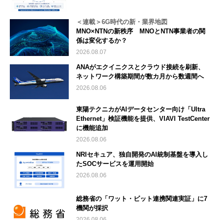
＜連載＞6G時代の新・業界地図
MNO×NTNの新秩序 MNOとNTN事業者の関
係は変化するか？
2026.08.07
ANAがエクイニクスとクラウド接続を刷新、
ネットワーク構築期間が数カ月から数週間へ
2026.08.06
東陽テクニカがAIデータセンター向け「Ultra
Ethernet」検証機能を提供、VIAVI TestCenter
に機能追加
2026.08.06
NRIセキュア、独自開発のAI統制基盤を導入し
たSOCサービスを運用開始
2026.08.06
総務省の「ワット・ビット連携関連実証」に7
機関が採択
2026.08.06