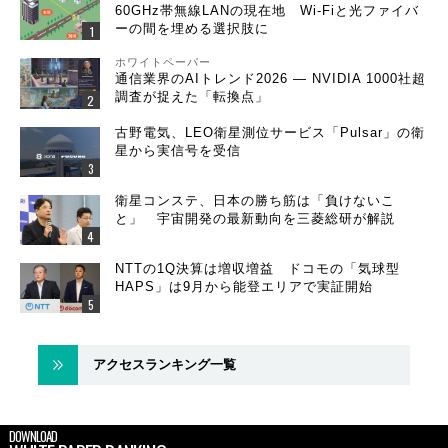
60GHz帯無線LANの現在地 Wi-Fiと光ファイバ
ーの間を埋める選択肢に
ホワイトペーパー
通信業界のAIトレンド2026 ― NVIDIA 1000社超
調査が捉えた「転換点」
古野電気、LEO衛星測位サービス「Pulsar」の衛
星から実信号を受信
衛星コンステ、日本の勝ち筋は「負けないこ
と」 宇宙開発の最新動向を三菱総研が解説
NTTの1Q決算は増収増益 ドコモの「気球型
HAPS」は9月から能登エリアで実証開始
アクセスランキング一覧
DOWNLOAD