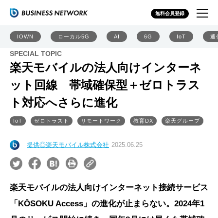
無料会員登録
IOWN
ローカル5G
AI
6G
IoT
通
SPECIAL TOPIC
楽天モバイルの法人向けインターネ
ット回線 帯域確保型＋ゼロトラス
ト対応へさらに進化
IoT
ゼロトラスト
リモートワーク
教育DX
楽天グループ
提供◎楽天モバイル株式会社
2025.06.25
楽天モバイルの法人向けインターネット接続サービス
「KŌSOKU Access」の進化が止まらない。2024年1