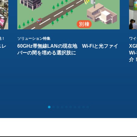
結！
ソリューション特集
ワイ
スレ
60GHz帯無線LANの現在地 Wi-Fiと光ファイ
XG
バーの間を埋める選択肢に
W
介