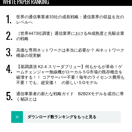
WHITE PAPER RANKING
世界の通信事業者33社の成長戦略：通信業界の収益を次の
レベルへ
［世界4473社調査］通信業界におけるAI成熟度と先駆企業
の戦略
高価な専用ネットワークは本当に必要か？ AIネットワーク
構築の現実解
【基調講演 K2-4 スリーダブリュー】何もかもが革命！ゲ
ームチェンジャー無線機がローカル５G市場の既存概念を
破壊する！！ コアサーバー不要！毎年のライセンス費用も
不要！でも、超安価！ の新しい５Gモデル
通信事業者の新たな戦略ガイド B2B2Xモデルを成功に導
く秘訣とは
ダウンロード数ランキングをもっと見る