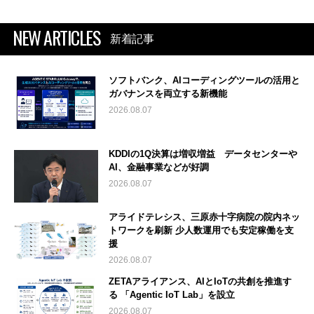
NEW ARTICLES
新着記事
ソフトバンク、AIコーディングツールの活用と
ガバナンスを両立する新機能
2026.08.07
KDDIの1Q決算は増収増益 データセンターや
AI、金融事業などが好調
2026.08.07
アライドテレシス、三原赤十字病院の院内ネッ
トワークを刷新 少人数運用でも安定稼働を支
援
2026.08.07
ZETAアライアンス、AIとIoTの共創を推進す
る 「Agentic IoT Lab」を設立
2026.08.07