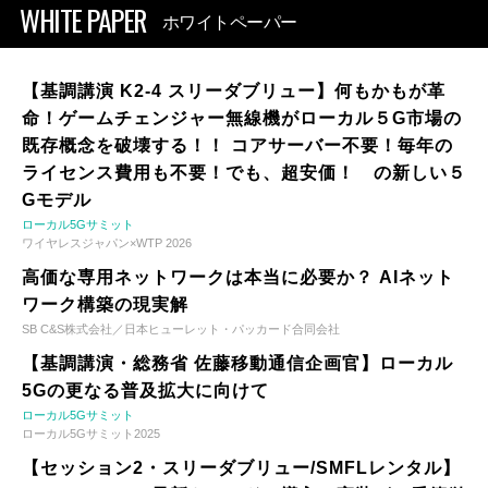
WHITE PAPER
ホワイトペーパー
【基調講演 K2-4 スリーダブリュー】何もかもが革
命！ゲームチェンジャー無線機がローカル５G市場の
既存概念を破壊する！！ コアサーバー不要！毎年の
ライセンス費用も不要！でも、超安価！ の新しい５
Gモデル
ローカル5Gサミット
ワイヤレスジャパン×WTP 2026
高価な専用ネットワークは本当に必要か？ AIネット
ワーク構築の現実解
SB C&S株式会社／日本ヒューレット・パッカード合同会社
【基調講演・総務省 佐藤移動通信企画官】ローカル
5Gの更なる普及拡大に向けて
ローカル5Gサミット
ローカル5Gサミット2025
【セッション2・スリーダブリュー/SMFLレンタル】