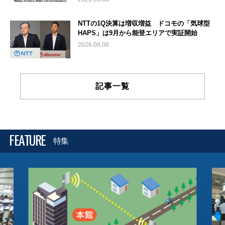
NTTの1Q決算は増収増益 ドコモの「気球型
HAPS」は9月から能登エリアで実証開始
2026.08.06
記事一覧
FEATURE
特集