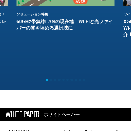
結！
ソリューション特集
ワイ
スレ
60GHz帯無線LANの現在地 Wi-Fiと光ファイ
XG
バーの間を埋める選択肢に
W
介
WHITE PAPER
ホワイトペーパー