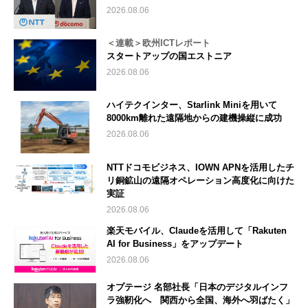
2026.08.06
＜連載＞欧州ICTレポート
スタートアップの国エストニア
2026.08.06
ハイテクインター、Starlink Miniを用いて
8000km離れた遠隔地からの建機操縦に成功
2026.08.06
NTTドコモビジネス、IOWN APNを活用したチ
リ銅鉱山の遠隔オペレーション高度化に向けた
実証
2026.08.06
楽天モバイル、Claudeを活用して「Rakuten
AI for Business」をアップデート
2026.08.06
オプテージ 名部社長「日本のデジタルインフ
ラ強靭化へ 関西から全国、海外へ羽ばたく」