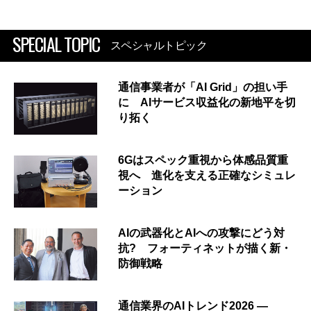
SPECIAL TOPIC
スペシャルトピック
通信事業者が「AI Grid」の担い手
に AIサービス収益化の新地平を切
り拓く
6Gはスペック重視から体感品質重
視へ 進化を支える正確なシミュレ
ーション
AIの武器化とAIへの攻撃にどう対
抗? フォーティネットが描く新・
防御戦略
通信業界のAIトレンド2026 ―