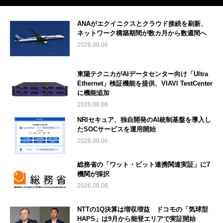
ANAがエクイニクスとクラウド接続を刷新、
ネットワーク構築期間が数カ月から数週間へ
2026.08.06
東陽テクニカがAIデータセンター向け「Ultra
Ethernet」検証機能を提供、VIAVI TestCenter
に機能追加
2026.08.06
NRIセキュア、独自開発のAI統制基盤を導入し
たSOCサービスを運用開始
2026.08.06
総務省の「ワット・ビット連携関連実証」に7
機関が採択
2026.08.06
NTTの1Q決算は増収増益 ドコモの「気球型
HAPS」は9月から能登エリアで実証開始