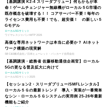
【基調講演 K2-4 スリーダブリュー】何もかもが革
命！ゲームチェンジャー無線機がローカル５G市場の
既存概念を破壊する！！ コアサーバー不要！毎年の
ライセンス費用も不要！でも、超安価！ の新しい５
Gモデル
ローカル5Gサミット
ワイヤレスジャパン×WTP 2026
高価な専用ネットワークは本当に必要か？ AIネット
ワーク構築の現実解
SB C&S株式会社／日本ヒューレット・パッカード合同会社
【基調講演・総務省 佐藤移動通信企画官】ローカル
5Gの更なる普及拡大に向けて
ローカル5Gサミット
ローカル5Gサミット2025
【セッション2・スリーダブリュー/SMFLレンタル】
ローカル５Ｇの最新トレンド 導入・実装が一番簡単
なシン・ローカル５Ｇシステムの実用例 25-26年最新
機能もご紹介