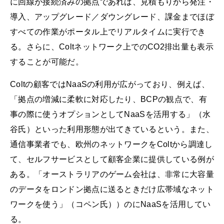
に回線が接続済みの拠点であれば、見積もりから発注・
導入、アップグレード／ダウングレード、課金までほぼ
すべての作業がポータル上でリアルタイムに実行でき
る。さらに、Coltネットワーク上でのCO2排出量も表示
することが可能だ。
Coltの顧客ではNaaSの利用が広がっており、例えば、
「拠点の増減に柔軟に対応したり、BCPの観点で、有
事の際に使うオプションとしてNaaSを活用する」（水
谷氏）といった利用形態が出てきているという。また、
通信事業者でも、欧州のネットワークをColtから調達し
て、セルフサービスとして顧客企業に提供している例が
ある。「オーストラリアのゲーム会社は、非常に大容量
のデータをロンドン拠点に送るときだけ広帯域なネット
ワークを使う」（コペン氏））のにNaaSを活用してい
る。