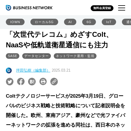
無料会員登録
IOWN
ローカル5G
AI
6G
IoT
通
「次世代テレコム」めざすColt、
NaaSや低軌道衛星通信にも注力
SASE
データセンター
ネットワーク運用・監視
坪田弘樹（編集部）
2025.03.21
Coltテクノロジーサービスが2025年3月19日、グロー
バルのビジネス戦略と技術戦略について記者説明会を
開催した。欧州、東南アジア、豪州などで光ファイバ
ーネットワークの拡張を進める同社は、西日本のネッ