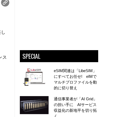
任し
SPECIAL
ンス
eSIM関連は「LibeSIM」
ス
にすべてお任せ! eIMで
マルチプロファイルを動
的に切り替え
通信事業者が「AI Grid」
の担い手に AIサービス
収益化の新地平を切り拓
く