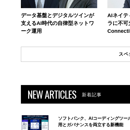
データ基盤とデジタルツインが
AIネイ
支えるAI時代の自律型ネットワ
ラに不可欠
ーク運用
Connecti
スペ
NEW ARTICLES
新着記事
ソフトバンク、AIコーディングツー
用とガバナンスを両立する新機能