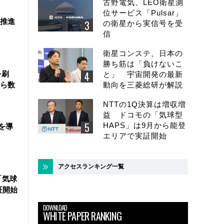
古野電気、LEO衛星測
位サービス「Pulsar」
を推進
の衛星から実信号を受
信
衛星コンステ、日本の
勝ち筋は「負けないこ
を刷
と」 宇宙開発の最新
ら数
動向を三菱総研が解説
NTTの1Q決算は増収増
益 ドコモの「気球型
HAPS」は9月から能登
を導
エリアで実証開始
アクセスランキング一覧
「気球
証開始
DOWNLOAD
WHITE PAPER RANKING