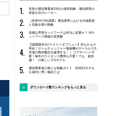
世界の通信事業者33社の成長戦略：通信業界の
収益を次のレベルへ
［世界4473社調査］通信業界におけるAI成熟度
と先駆企業の戦略
高価な専用ネットワークは本当に必要か？ AIネ
ットワーク構築の現実解
【基調講演 K2-4 スリーダブリュー】何もかもが
革命！ゲームチェンジャー無線機がローカル５G
市場の既存概念を破壊する！！ コアサーバー不
要！毎年のライセンス費用も不要！でも、超安
価！ の新しい５Gモデル
通信事業者の新たな戦略ガイド B2B2Xモデル
を成功に導く秘訣とは
ダウンロード数ランキングをもっと見る