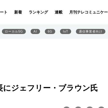
ート
新着
ランキング
連載
月刊テレコミュニケー
ローカル5G
AI
6G
IoT
通信事業者向け
長にジェフリー・ブラウン氏