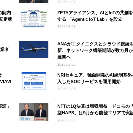
2026.08.07
の院内
ZETAアライアンス、AIとIoTの共創
安定稼
する 「Agentic IoT Lab」を設立
2026.08.07
ANAがエクイニクスとクラウド接続
事業者
新、ネットワーク構築期間が数カ月か
週間へ
2026.08.06
け
NRIセキュア、独自開発のAI統制基盤
IAVI
入したSOCサービスを運用開始
2026.08.06
実証」
NTTの1Q決算は増収増益 ドコモの
型HAPS」は9月から能登エリアで実
2026.08.06