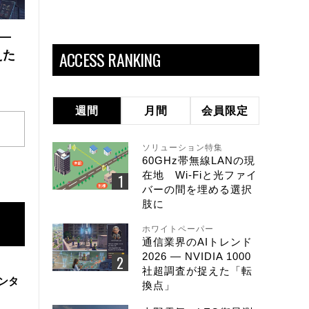
 ―
ACCESS RANKING
えた
週間
月間
会員限定
ソリューション特集
60GHz帯無線LANの現
在地 Wi-Fiと光ファイ
バーの間を埋める選択
肢に
ホワイトペーパー
通信業界のAIトレンド
2026 ― NVIDIA 1000
社超調査が捉えた「転
ンタ
換点」