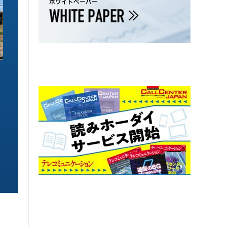
ソリューション特集
ソリューション特集
イーサネットで作るGPUネットワー
6GHz帯Wi-Fiは
ク 間近に迫る1.6TbE時代とローカ
末」で Wi-Fi 7
ルLLMに備えを
こう