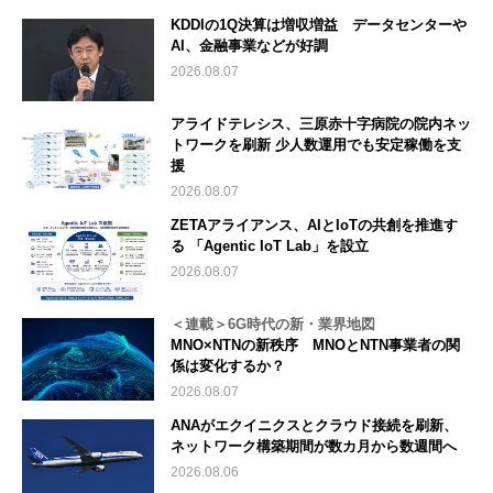
KDDIの1Q決算は増収増益 データセンターや
AI、金融事業などが好調
2026.08.07
アライドテレシス、三原赤十字病院の院内ネッ
トワークを刷新 少人数運用でも安定稼働を支
援
2026.08.07
ZETAアライアンス、AIとIoTの共創を推進す
る 「Agentic IoT Lab」を設立
2026.08.07
＜連載＞6G時代の新・業界地図
MNO×NTNの新秩序 MNOとNTN事業者の関
係は変化するか？
2026.08.07
ANAがエクイニクスとクラウド接続を刷新、
ネットワーク構築期間が数カ月から数週間へ
2026.08.06