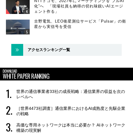
NTTドコモ、2027年にマーケティングを“フルAI
化”へ 「現場社員も納得の切れ味鋭いAIエージ
ェント作る」
古野電気、LEO衛星測位サービス「Pulsar」の衛
星から実信号を受信
アクセスランキング一覧
DOWNLOAD
WHITE PAPER RANKING
世界の通信事業者33社の成長戦略：通信業界の収益を次の
レベルへ
［世界4473社調査］通信業界におけるAI成熟度と先駆企業
の戦略
高価な専用ネットワークは本当に必要か？ AIネットワーク
構築の現実解