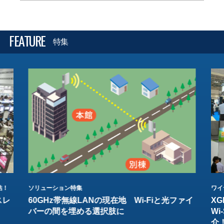
FEATURE
特集
結！
ソリューション特集
ワイ
スレ
60GHz帯無線LANの現在地 Wi-Fiと光ファイ
XG
バーの間を埋める選択肢に
W
介