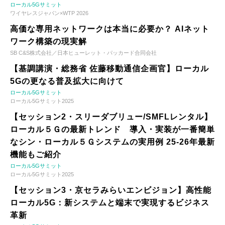
ローカル5Gサミット
ワイヤレスジャパン×WTP 2026
高価な専用ネットワークは本当に必要か？ AIネット
ワーク構築の現実解
SB C&S株式会社／日本ヒューレット・パッカード合同会社
【基調講演・総務省 佐藤移動通信企画官】ローカル
5Gの更なる普及拡大に向けて
ローカル5Gサミット
ローカル5Gサミット2025
【セッション2・スリーダブリュー/SMFLレンタル】
ローカル５Ｇの最新トレンド 導入・実装が一番簡単
なシン・ローカル５Ｇシステムの実用例 25-26年最新
機能もご紹介
ローカル5Gサミット
ローカル5Gサミット2025
【セッション3・京セラみらいエンビジョン】高性能
ローカル5G：新システムと端末で実現するビジネス
革新