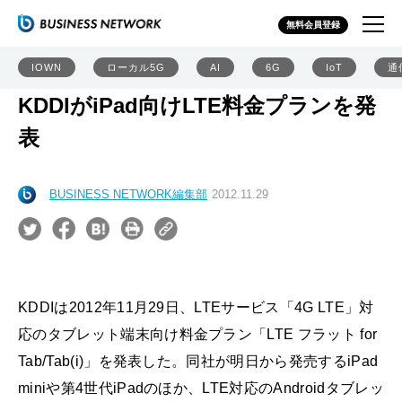
無料会員登録
IOWN
ローカル5G
AI
6G
IoT
通
KDDIがiPad向けLTE料金プランを発
表
BUSINESS NETWORK編集部
2012.11.29
KDDIは2012年11月29日、LTEサービス「4G LTE」対
応のタブレット端末向け料金プラン「LTE フラット for
Tab/Tab(i)」を発表した。同社が明日から発売するiPad
miniや第4世代iPadのほか、LTE対応のAndroidタブレッ