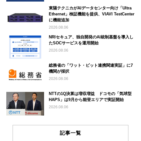
東陽テクニカがAIデータセンター向け「Ultra
Ethernet」検証機能を提供、VIAVI TestCenter
に機能追加
2026.08.06
NRIセキュア、独自開発のAI統制基盤を導入し
たSOCサービスを運用開始
2026.08.06
総務省の「ワット・ビット連携関連実証」に7
機関が採択
2026.08.06
NTTの1Q決算は増収増益 ドコモの「気球型
HAPS」は9月から能登エリアで実証開始
2026.08.06
記事一覧