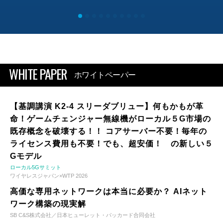
WHITE PAPER
ホワイトペーパー
【基調講演 K2-4 スリーダブリュー】何もかもが革
命！ゲームチェンジャー無線機がローカル５G市場の
既存概念を破壊する！！ コアサーバー不要！毎年の
ライセンス費用も不要！でも、超安価！ の新しい５
Gモデル
ローカル5Gサミット
ワイヤレスジャパン×WTP 2026
高価な専用ネットワークは本当に必要か？ AIネット
ワーク構築の現実解
SB C&S株式会社／日本ヒューレット・パッカード合同会社