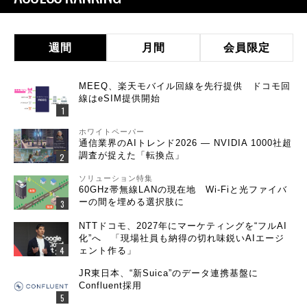
週間
月間
会員限定
MEEQ、楽天モバイル回線を先行提供 ドコモ回
線はeSIM提供開始
ホワイトペーパー
通信業界のAIトレンド2026 ― NVIDIA 1000社超
調査が捉えた「転換点」
ソリューション特集
60GHz帯無線LANの現在地 Wi-Fiと光ファイバ
ーの間を埋める選択肢に
NTTドコモ、2027年にマーケティングを“フルAI
化”へ 「現場社員も納得の切れ味鋭いAIエージ
ェント作る」
JR東日本、“新Suica”のデータ連携基盤に
Confluent採用