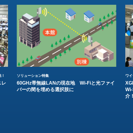
結！
ソリューション特集
ワイ
スレ
60GHz帯無線LANの現在地 Wi-Fiと光ファイ
XG
バーの間を埋める選択肢に
W
介