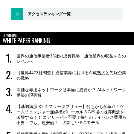
アクセスランキング一覧
DOWNLOAD
WHITE PAPER RANKING
世界の通信事業者33社の成長戦略：通信業界の収益を次の
レベルへ
［世界4473社調査］通信業界におけるAI成熟度と先駆企業
の戦略
高価な専用ネットワークは本当に必要か？ AIネットワーク
構築の現実解
【基調講演 K2-4 スリーダブリュー】何もかもが革命！ゲ
ームチェンジャー無線機がローカル５G市場の既存概念を
破壊する！！ コアサーバー不要！毎年のライセンス費用も
不要！でも、超安価！ の新しい５Gモデル