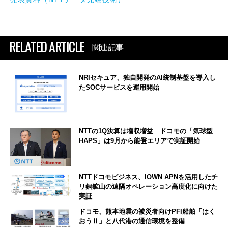
RELATED ARTICLE
関連記事
NRIセキュア、独自開発のAI統制基盤を導入し
たSOCサービスを運用開始
NTTの1Q決算は増収増益 ドコモの「気球型
HAPS」は9月から能登エリアで実証開始
NTTドコモビジネス、IOWN APNを活用したチ
リ銅鉱山の遠隔オペレーション高度化に向けた
実証
ドコモ、熊本地震の被災者向けPFI船舶「はく
おうⅡ」と八代港の通信環境を整備