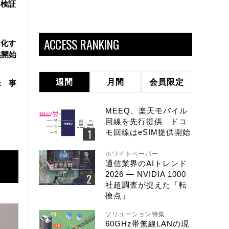
を検証
ACCESS RANKING
X化す
供開始
週間
月間
会員限定
t 事
MEEQ、楽天モバイル
回線を先行提供 ドコ
モ回線はeSIM提供開始
ホワイトペーパー
通信業界のAIトレンド
2026 ― NVIDIA 1000
社超調査が捉えた「転
換点」
ソリューション特集
60GHz帯無線LANの現