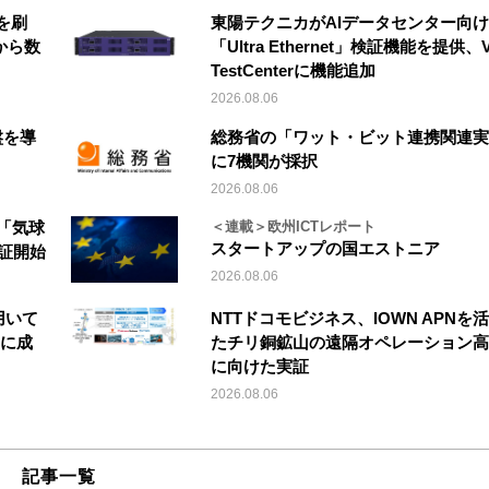
を刷
東陽テクニカがAIデータセンター向け
から数
「Ultra Ethernet」検証機能を提供、V
TestCenterに機能追加
2026.08.06
盤を導
総務省の「ワット・ビット連携関連実
に7機関が採択
2026.08.06
「気球
＜連載＞欧州ICTレポート
スタートアップの国エストニア
実証開始
2026.08.06
を用いて
NTTドコモビジネス、IOWN APNを
縦に成
たチリ銅鉱山の遠隔オペレーション高
に向けた実証
2026.08.06
記事一覧