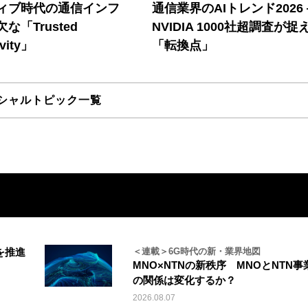
ティブ時代の通信インフ
通信業界のAIトレンド2026
な「Trusted
NVIDIA 1000社超調査が捉
vity」
「転換点」
シャルトピック一覧
を推進
＜連載＞6G時代の新・業界地図
MNO×NTNの新秩序 MNOとNTN事
の関係は変化するか？
2026.08.07