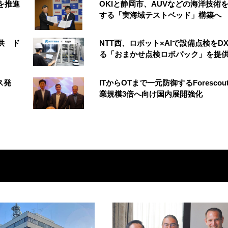
創を推進
OKIと静岡市、AUVなどの海洋技術
する「実海域テストベッド」構築へ
供 ド
NTT西、ロボット×AIで設備点検をD
る「おまかせ点検ロボパック」を提
ス発
ITからOTまで一元防御するForescou
業規模3倍へ向け国内展開強化