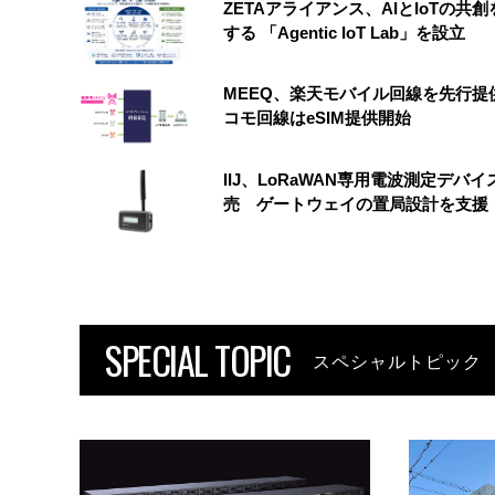
ZETAアライアンス、AIとIoTの共
する 「Agentic IoT Lab」を設立
MEEQ、楽天モバイル回線を先行提
コモ回線はeSIM提供開始
IIJ、LoRaWAN専用電波測定デバイ
売 ゲートウェイの置局設計を支援
SPECIAL TOPIC
スペシャルトピック