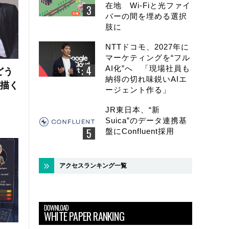
在地 Wi-Fiと光ファイ
バーの間を埋める選択
肢に
NTTドコモ、2027年に
マーケティングを“フル
AI化”へ 「現場社員も
どう
納得の切れ味鋭いAIエ
が描く
ージェント作る」
JR東日本、“新
Suica”のデータ連携基
盤にConfluent採用
アクセスランキング一覧
DOWNLOAD
WHITE PAPER RANKING