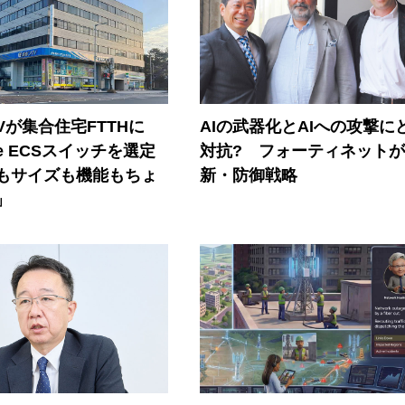
Vが集合住宅FTTHに
AIの武器化とAIへの攻撃に
ore ECSスイッチを選定
対抗? フォーティネット
もサイズも機能もちょ
新・防御戦略
」