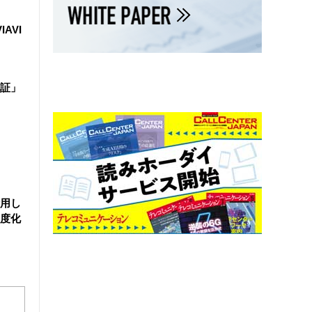
IAVI
証」
活用し
度化