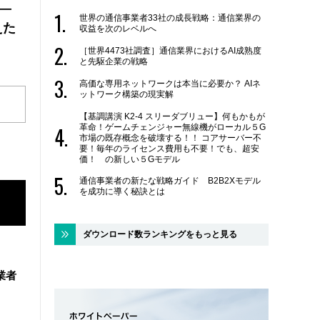
 ―
世界の通信事業者33社の成長戦略：通信業界の
えた
収益を次のレベルへ
［世界4473社調査］通信業界におけるAI成熟度
と先駆企業の戦略
高価な専用ネットワークは本当に必要か？ AIネ
ットワーク構築の現実解
【基調講演 K2-4 スリーダブリュー】何もかもが
革命！ゲームチェンジャー無線機がローカル５G
市場の既存概念を破壊する！！ コアサーバー不
要！毎年のライセンス費用も不要！でも、超安
価！ の新しい５Gモデル
通信事業者の新たな戦略ガイド B2B2Xモデル
を成功に導く秘訣とは
ダウンロード数ランキングをもっと見る
業者