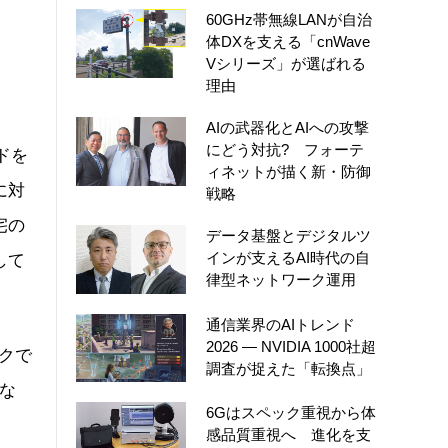
60GHz帯無線LANが自治
体DXを支える「cnWave
Vシリーズ」が選ばれる
理由
AIの武器化とAIへの攻撃
にどう対抗? フォーテ
ドを
ィネットが描く新・防御
に対
戦略
宅の
データ基盤とデジタルツ
インが支えるAI時代の自
して
律型ネットワーク運用
通信業界のAIトレンド
2026 ― NVIDIA 1000社超
ークで
調査が捉えた「転換点」
な
6Gはスペック重視から体
感品質重視へ 進化を支