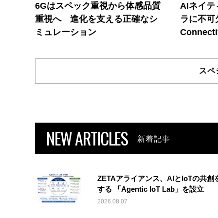
6Gはスペック重視から体感品質
AIネイ
重視へ 進化を支える正確なシ
ラに不可欠
ミュレーション
Connecti
スペ
NEW ARTICLES
新着記事
ZETAアライアンス、AIとIoTの共創
する 「Agentic IoT Lab」を設立
2026.08.07