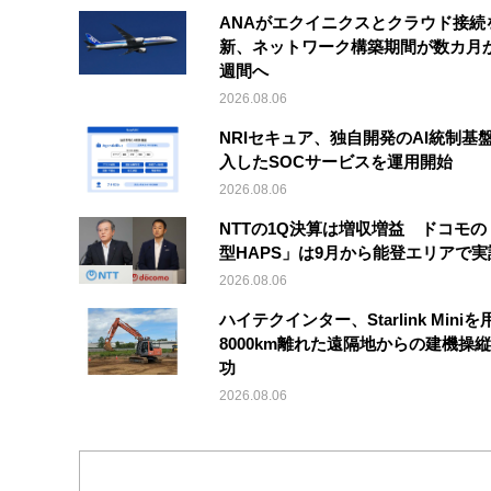
ANAがエクイニクスとクラウド接続
新、ネットワーク構築期間が数カ月
週間へ
2026.08.06
NRIセキュア、独自開発のAI統制基
入したSOCサービスを運用開始
2026.08.06
NTTの1Q決算は増収増益 ドコモの
型HAPS」は9月から能登エリアで
2026.08.06
ハイテクインター、Starlink Mini
8000km離れた遠隔地からの建機操
功
2026.08.06