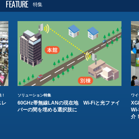
FEATURE
特集
結！
ソリューション特集
ワイ
スレ
60GHz帯無線LANの現在地 Wi-Fiと光ファイ
XG
バーの間を埋める選択肢に
W
介