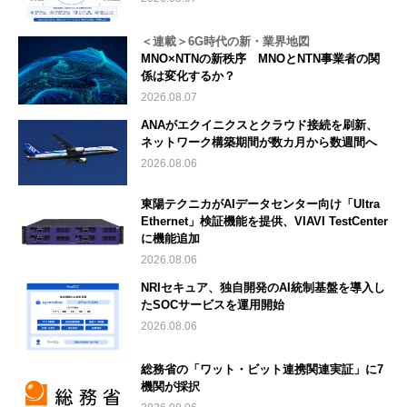
＜連載＞6G時代の新・業界地図
MNO×NTNの新秩序 MNOとNTN事業者の関
係は変化するか？
2026.08.07
ANAがエクイニクスとクラウド接続を刷新、
ネットワーク構築期間が数カ月から数週間へ
2026.08.06
東陽テクニカがAIデータセンター向け「Ultra
Ethernet」検証機能を提供、VIAVI TestCenter
に機能追加
2026.08.06
NRIセキュア、独自開発のAI統制基盤を導入し
たSOCサービスを運用開始
2026.08.06
総務省の「ワット・ビット連携関連実証」に7
機関が採択