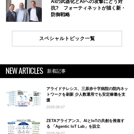
AIの武器化とAIへの攻撃にどう対
抗? フォーティネットが描く新・
防御戦略
スペシャルトピック一覧
NEW ARTICLES
新着記事
アライドテレシス、三原赤十字病院の院内ネッ
トワークを刷新 少人数運用でも安定稼働を支
援
2026.08.07
ZETAアライアンス、AIとIoTの共創を推進す
る 「Agentic IoT Lab」を設立
2026.08.07