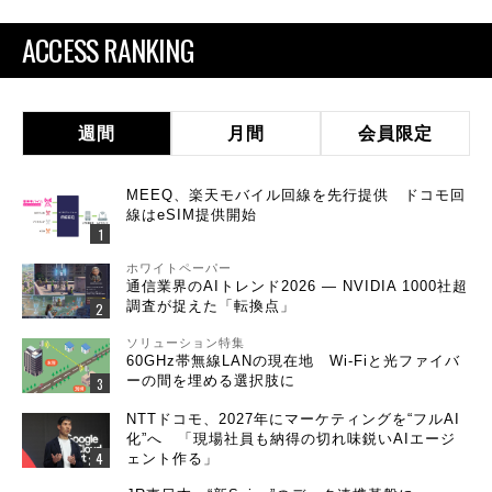
ACCESS RANKING
週間
月間
会員限定
MEEQ、楽天モバイル回線を先行提供 ドコモ回
線はeSIM提供開始
ホワイトペーパー
通信業界のAIトレンド2026 ― NVIDIA 1000社超
調査が捉えた「転換点」
ソリューション特集
60GHz帯無線LANの現在地 Wi-Fiと光ファイバ
ーの間を埋める選択肢に
NTTドコモ、2027年にマーケティングを“フルAI
化”へ 「現場社員も納得の切れ味鋭いAIエージ
ェント作る」