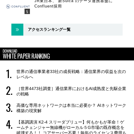
JR東日本、“新Suica”のデータ連携基盤に
Confluent採用
アクセスランキング一覧
DOWNLOAD
WHITE PAPER RANKING
世界の通信事業者33社の成長戦略：通信業界の収益を次の
レベルへ
［世界4473社調査］通信業界におけるAI成熟度と先駆企業
の戦略
高価な専用ネットワークは本当に必要か？ AIネットワーク
構築の現実解
【基調講演 K2-4 スリーダブリュー】何もかもが革命！ゲ
ームチェンジャー無線機がローカル５G市場の既存概念を
破壊する！！ コアサーバー不要！毎年のライセンス費用も