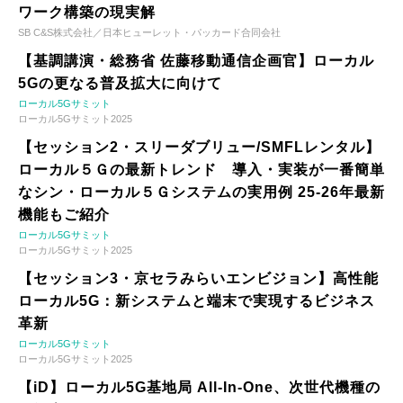
ワーク構築の現実解
SB C&S株式会社／日本ヒューレット・パッカード合同会社
【基調講演・総務省 佐藤移動通信企画官】ローカル
5Gの更なる普及拡大に向けて
ローカル5Gサミット
ローカル5Gサミット2025
【セッション2・スリーダブリュー/SMFLレンタル】
ローカル５Ｇの最新トレンド 導入・実装が一番簡単
なシン・ローカル５Ｇシステムの実用例 25-26年最新
機能もご紹介
ローカル5Gサミット
ローカル5Gサミット2025
【セッション3・京セラみらいエンビジョン】高性能
ローカル5G：新システムと端末で実現するビジネス
革新
ローカル5Gサミット
ローカル5Gサミット2025
【iD】ローカル5G基地局 All-In-One、次世代機種の