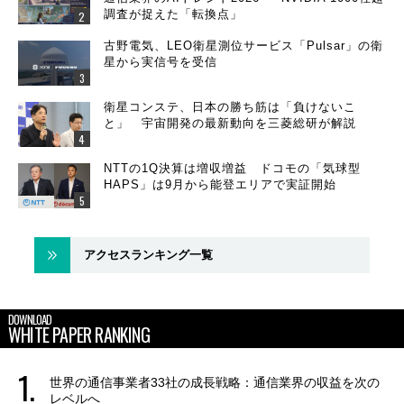
調査が捉えた「転換点」
古野電気、LEO衛星測位サービス「Pulsar」の衛
星から実信号を受信
衛星コンステ、日本の勝ち筋は「負けないこ
と」 宇宙開発の最新動向を三菱総研が解説
NTTの1Q決算は増収増益 ドコモの「気球型
HAPS」は9月から能登エリアで実証開始
アクセスランキング一覧
DOWNLOAD
WHITE PAPER RANKING
世界の通信事業者33社の成長戦略：通信業界の収益を次の
レベルへ