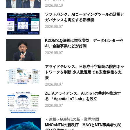
2026.08.10
ソフトバンク、AIコーディングツールの活用と
ガバナンスを両立する新機能
2026.08.07
KDDIの1Q決算は増収増益 データセンターや
AI、金融事業などが好調
2026.08.07
アライドテレシス、三原赤十字病院の院内ネッ
トワークを刷新 少人数運用でも安定稼働を支
援
2026.08.07
ZETAアライアンス、AIとIoTの共創を推進す
る 「Agentic IoT Lab」を設立
2026.08.07
＜連載＞6G時代の新・業界地図
MNO×NTNの新秩序 MNOとNTN事業者の関