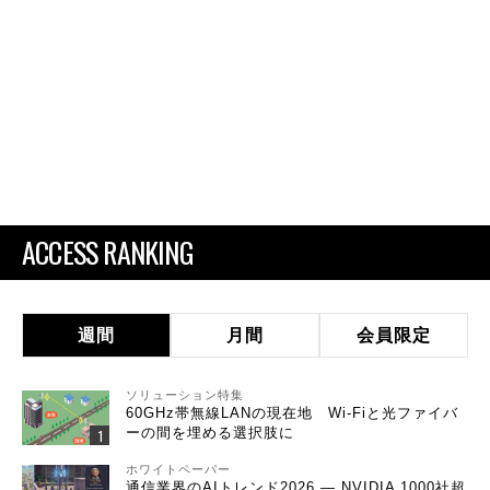
ACCESS RANKING
週間
月間
会員限定
ソリューション特集
60GHz帯無線LANの現在地 Wi-Fiと光ファイバ
ーの間を埋める選択肢に
ホワイトペーパー
通信業界のAIトレンド2026 ― NVIDIA 1000社超