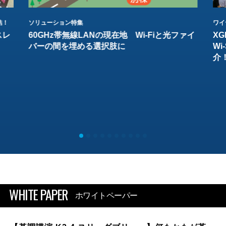
結！
ソリューション特集
ワイ
スレ
60GHz帯無線LANの現在地 Wi-Fiと光ファイ
XG
バーの間を埋める選択肢に
W
介
WHITE PAPER
ホワイトペーパー