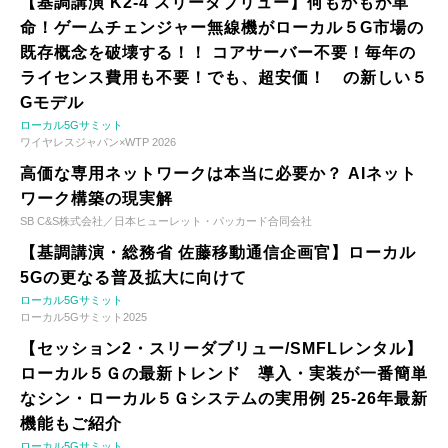
【基調講演 K2-4 スリーダブリュー】何もかもが革
命！ゲームチェンジャー無線機がローカル５G市場の
既存概念を破壊する！！ コアサーバー不要！毎年の
ライセンス費用も不要！でも、超安価！ の新しい５
Gモデル
ローカル5Gサミット
ワイヤレスジャパン×WTP 2026
高価な専用ネットワークは本当に必要か？ AIネット
ワーク構築の現実解
SB C&S株式会社／日本ヒューレット・パッカード合同会社
【基調講演・総務省 佐藤移動通信企画官】ローカル
5Gの更なる普及拡大に向けて
ローカル5Gサミット
ローカル5Gサミット2025
【セッション2・スリーダブリュー/SMFLレンタル】
ローカル５Ｇの最新トレンド 導入・実装が一番簡単
なシン・ローカル５Ｇシステムの実用例 25-26年最新
機能もご紹介
ローカル5Gサミット