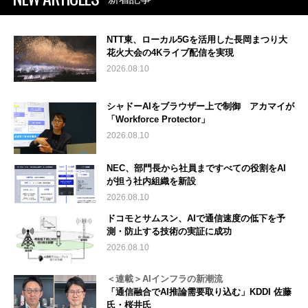
NTT東、ローカル5Gを活用した長岡まつり大
花火大会の4Kライブ配信を実現
2026.08.10
シャドーAIをブラウザー上で制御 アカマイが
「Workforce Protector」
2026.08.10
NEC、部門長から社員まですべての役割をAI
が担う社内組織を新設
2026.08.10
ドコモとサムスン、AIで通信速度の低下を予
測・防止する技術の実証に成功
2026.08.10
＜連載＞AIインフラの新潮流
「通信融合でAI推論需要取り込む」KDDI 佐藤
氏・桜井氏