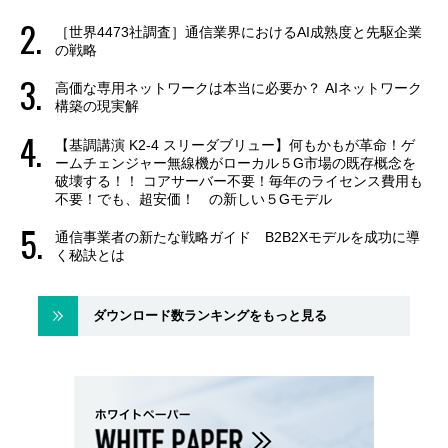
［世界4473社調査］通信業界におけるAI成熟度と先駆企業
の戦略
高価な専用ネットワークは本当に必要か？ AIネットワーク
構築の現実解
【基調講演 K2-4 スリーダブリュー】何もかもが革命！ゲ
ームチェンジャー無線機がローカル５G市場の既存概念を
破壊する！！ コアサーバー不要！毎年のライセンス費用も
不要！でも、超安価！ の新しい５Gモデル
通信事業者の新たな戦略ガイド B2B2Xモデルを成功に導
く秘訣とは
ダウンロード数ランキングをもっと見る