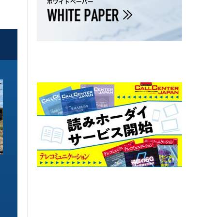
ソリューション特集
ソリューション特集
イーサネットで作るGPUネットワー
6GHz帯Wi-Fiは
ク 間近に迫る1.6TbE時代とローカ
末」で Wi-Fi 7
ルLLMに備えを
こう