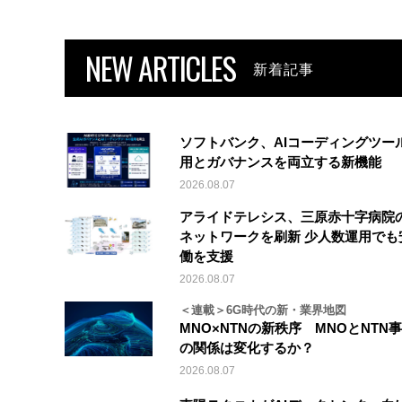
NEW ARTICLES
新着記事
ソフトバンク、AIコーディングツー
用とガバナンスを両立する新機能
2026.08.07
アライドテレシス、三原赤十字病院
ネットワークを刷新 少人数運用でも
働を支援
2026.08.07
＜連載＞6G時代の新・業界地図
MNO×NTNの新秩序 MNOとNTN
の関係は変化するか？
2026.08.07