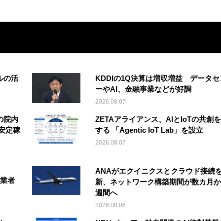
ルの活
KDDIの1Q決算は増収増益 データセ
ーやAI、金融事業などが好調
2026.08.07
の院内
ZETAアライアンス、AIとIoTの共創
安定稼
する 「Agentic IoT Lab」を設立
2026.08.07
ANAがエクイニクスとクラウド接続
事業者
新、ネットワーク構築期間が数カ月か
週間へ
2026.08.06