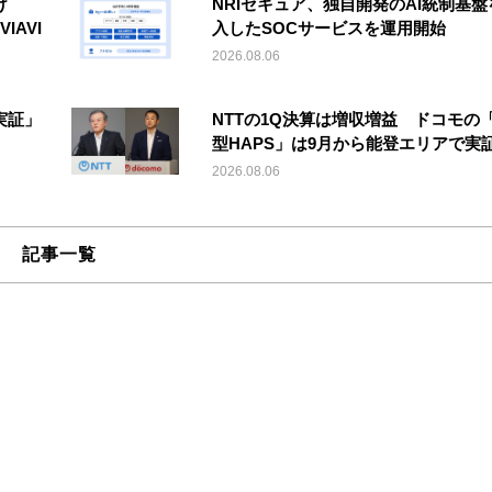
け
NRIセキュア、独自開発のAI統制基盤
IAVI
入したSOCサービスを運用開始
2026.08.06
実証」
NTTの1Q決算は増収増益 ドコモの
型HAPS」は9月から能登エリアで実
2026.08.06
記事一覧