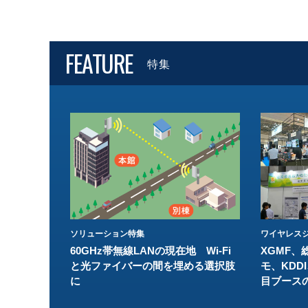
FEATURE
特集
ソリューション特集
ワイヤレスジ
60GHz帯無線LANの現在地 Wi-Fi
XGMF、
と光ファイバーの間を埋める選択肢
モ、KDDI
に
目ブース