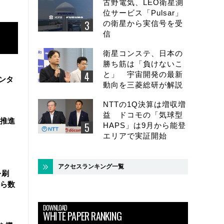
古野電気、LEO衛星測
位サービス「Pulsar」
の衛星から実信号を受
信
衛星コンステ、日本の
勝ち筋は「負けないこ
と」 宇宙開発の最新
ンタ
動向を三菱総研が解説
NTTの1Q決算は増収増
益 ドコモの「気球型
を推進
HAPS」は9月から能登
エリアで実証開始
アクセスランキング一覧
を刷
ら数
DOWNLOAD
WHITE PAPER RANKING