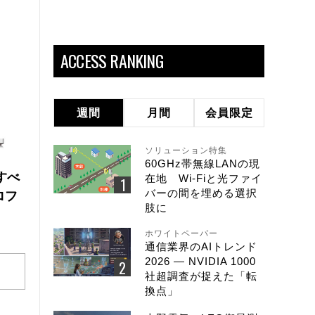
ACCESS RANKING
週間
月間
会員限定
ソリューション特集
60GHz帯無線LANの現
にすべ
在地 Wi-Fiと光ファイ
バーの間を埋める選択
ロフ
肢に
ホワイトペーパー
通信業界のAIトレンド
2026 ― NVIDIA 1000
社超調査が捉えた「転
換点」