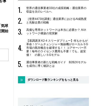
を導
世界の通信事業者33社の成長戦略：通信業界の
収益を次のレベルへ
［世界4473社調査］通信業界におけるAI成熟度
と先駆企業の戦略
「気球
高価な専用ネットワークは本当に必要か？ AIネ
証開始
ットワーク構築の現実解
【基調講演 K2-4 スリーダブリュー】何もかもが
革命！ゲームチェンジャー無線機がローカル５G
市場の既存概念を破壊する！！ コアサーバー不
要！毎年のライセンス費用も不要！でも、超安
価！ の新しい５Gモデル
通信事業者の新たな戦略ガイド B2B2Xモデル
を成功に導く秘訣とは
ダウンロード数ランキングをもっと見る