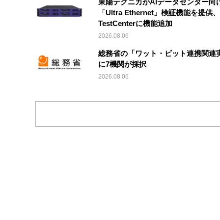
東陽テクニカがAIデータセンター向
「Ultra Ethernet」検証機能を提供、V
TestCenterに機能追加
2026.08.06
総務省の「ワット・ビット連携関連
に7機関が採択
2026.08.06