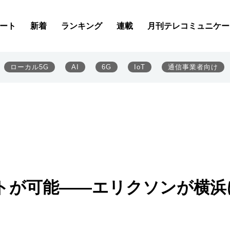
ート
新着
ランキング
連載
月刊テレコミュニケー
ローカル5G
AI
6G
IoT
通信事業者向け
トが可能――エリクソンが横浜