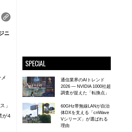
ジニ
SPECIAL
ンメ
通信業界のAIトレンド
2026 ― NVIDIA 1000社超
調査が捉えた「転換点」
ィス」
60GHz帯無線LANが自治
体DXを支える「cnWave
業が4
Vシリーズ」が選ばれる
理由