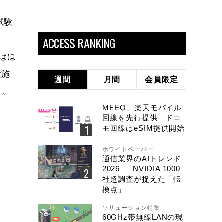
試験
ACCESS RANKING
はほ
験施
週間
月間
会員限定
う。
MEEQ、楽天モバイル
回線を先行提供 ドコ
モ回線はeSIM提供開始
ホワイトペーパー
通信業界のAIトレンド
2026 ― NVIDIA 1000
社超調査が捉えた「転
換点」
ソリューション特集
60GHz帯無線LANの現