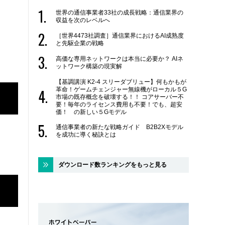
世界の通信事業者33社の成長戦略：通信業界の
収益を次のレベルへ
［世界4473社調査］通信業界におけるAI成熟度
と先駆企業の戦略
高価な専用ネットワークは本当に必要か？ AIネ
ットワーク構築の現実解
【基調講演 K2-4 スリーダブリュー】何もかもが
革命！ゲームチェンジャー無線機がローカル５G
市場の既存概念を破壊する！！ コアサーバー不
要！毎年のライセンス費用も不要！でも、超安
価！ の新しい５Gモデル
通信事業者の新たな戦略ガイド B2B2Xモデル
を成功に導く秘訣とは
ダウンロード数ランキングをもっと見る