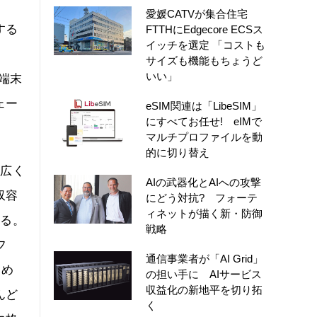
愛媛CATVが集合住宅
する
FTTHにEdgecore ECSス
イッチを選定 「コストも
サイズも機能もちょうど
いい」
端末
ェー
eSIM関連は「LibeSIM」
にすべてお任せ! eIMで
マルチプロファイルを動
的に切り替え
て広く
AIの武器化とAIへの攻撃
収容
にどう対抗? フォーテ
ィネットが描く新・防御
いる。
戦略
フ
通信事業者が「AI Grid」
とめ
の担い手に AIサービス
収益化の新地平を切り拓
んど
く