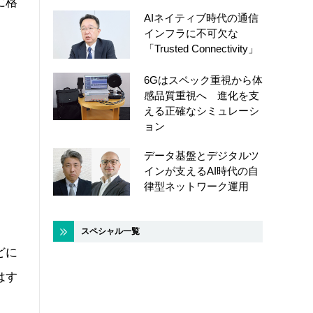
に格
AIネイティブ時代の通信
インフラに不可欠な
「Trusted Connectivity」
6Gはスペック重視から体
感品質重視へ 進化を支
える正確なシミュレーシ
ョン
データ基盤とデジタルツ
インが支えるAI時代の自
律型ネットワーク運用
スペシャル一覧
どに
はす