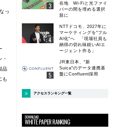
在地 Wi-Fiと光ファイ
バーの間を埋める選択
なっ
肢に
NTTドコモ、2027年に
マーケティングを“フル
AI化”へ 「現場社員も
納得の切れ味鋭いAIエ
ー
ージェント作る」
ン・
JR東日本、“新
Suica”のデータ連携基
製品
盤にConfluent採用
にも
アクセスランキング一覧
DOWNLOAD
WHITE PAPER RANKING