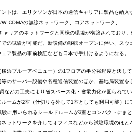
メントは、エリクソンが日本の通信キャリアに製品を納入
/W-CDMAの無線ネットワーク、コアネットワーク、
で、キャリアのネットワークと同様の環境が構築されており、
ドでの試験が可能だ。新設備の移転オープンに伴い、スウ
ウェア製品の事前検証なども日本で手掛けるようになる。
（横浜ブルーアベニュー）の1フロアの半分強程度と決し
同等のサーバー設備や各種通信装置のほか、基地局装置を
空調などの工夫により省スペース化・省電力化が図られて
ルームが2室（仕切りを外して1室としても利用可能）に
試験に用いられるシールドルームが3室とコンパクトにま
内ネットワークを介してオフィスなどから試験環境のほと