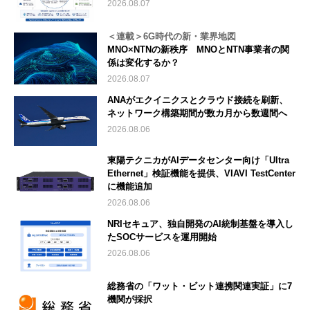
2026.08.07
＜連載＞6G時代の新・業界地図
MNO×NTNの新秩序 MNOとNTN事業者の関
係は変化するか？
2026.08.07
ANAがエクイニクスとクラウド接続を刷新、
ネットワーク構築期間が数カ月から数週間へ
2026.08.06
東陽テクニカがAIデータセンター向け「Ultra
Ethernet」検証機能を提供、VIAVI TestCenter
に機能追加
2026.08.06
NRIセキュア、独自開発のAI統制基盤を導入し
たSOCサービスを運用開始
2026.08.06
総務省の「ワット・ビット連携関連実証」に7
機関が採択