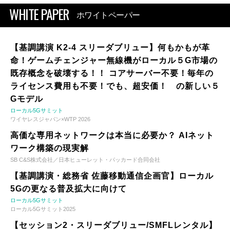
WHITE PAPER
ホワイトペーパー
【基調講演 K2-4 スリーダブリュー】何もかもが革
命！ゲームチェンジャー無線機がローカル５G市場の
既存概念を破壊する！！ コアサーバー不要！毎年の
ライセンス費用も不要！でも、超安価！ の新しい５
Gモデル
ローカル5Gサミット
ワイヤレスジャパン×WTP 2026
高価な専用ネットワークは本当に必要か？ AIネット
ワーク構築の現実解
SB C&S株式会社／日本ヒューレット・パッカード合同会社
【基調講演・総務省 佐藤移動通信企画官】ローカル
5Gの更なる普及拡大に向けて
ローカル5Gサミット
ローカル5Gサミット2025
【セッション2・スリーダブリュー/SMFLレンタル】