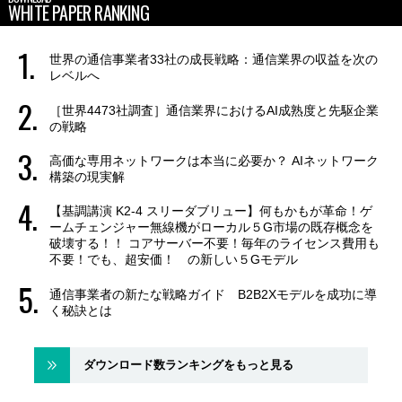
WHITE PAPER RANKING
世界の通信事業者33社の成長戦略：通信業界の収益を次の
レベルへ
［世界4473社調査］通信業界におけるAI成熟度と先駆企業
の戦略
高価な専用ネットワークは本当に必要か？ AIネットワーク
構築の現実解
【基調講演 K2-4 スリーダブリュー】何もかもが革命！ゲ
ームチェンジャー無線機がローカル５G市場の既存概念を
破壊する！！ コアサーバー不要！毎年のライセンス費用も
不要！でも、超安価！ の新しい５Gモデル
通信事業者の新たな戦略ガイド B2B2Xモデルを成功に導
く秘訣とは
ダウンロード数ランキングをもっと見る