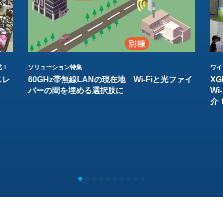
結！
ソリューション特集
ワイ
スレ
60GHz帯無線LANの現在地 Wi-Fiと光ファイ
XG
バーの間を埋める選択肢に
W
介