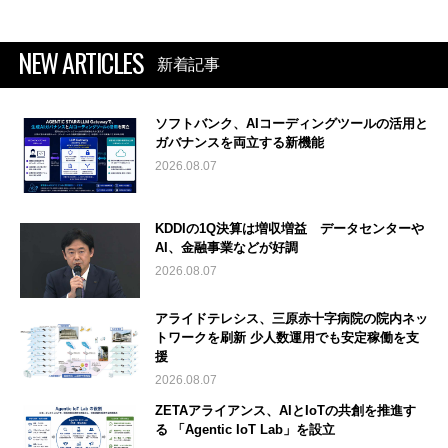
NEW ARTICLES
新着記事
ソフトバンク、AIコーディングツールの活用と
ガバナンスを両立する新機能
2026.08.07
KDDIの1Q決算は増収増益 データセンターや
AI、金融事業などが好調
2026.08.07
アライドテレシス、三原赤十字病院の院内ネッ
トワークを刷新 少人数運用でも安定稼働を支
援
2026.08.07
ZETAアライアンス、AIとIoTの共創を推進す
る 「Agentic IoT Lab」を設立