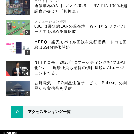
ホワイトペーパー
通信業界のAIトレンド2026 ― NVIDIA 1000社超
調査が捉えた「転換点」
ソリューション特集
60GHz帯無線LANの現在地 Wi-Fiと光ファイバ
ーの間を埋める選択肢に
MEEQ、楽天モバイル回線を先行提供 ドコモ回
線はeSIM提供開始
NTTドコモ、2027年にマーケティングを“フルAI
化”へ 「現場社員も納得の切れ味鋭いAIエージ
ェント作る」
古野電気、LEO衛星測位サービス「Pulsar」の衛
星から実信号を受信
アクセスランキング一覧
DOWNLOAD