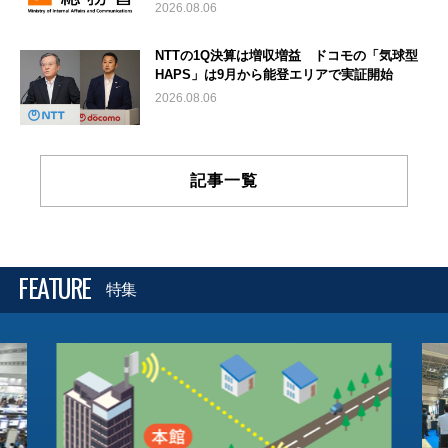
2026.08.06
NTTの1Q決算は増収増益 ドコモの「気球型
HAPS」は9月から能登エリアで実証開始
2026.08.06
記事一覧
FEATURE
特集