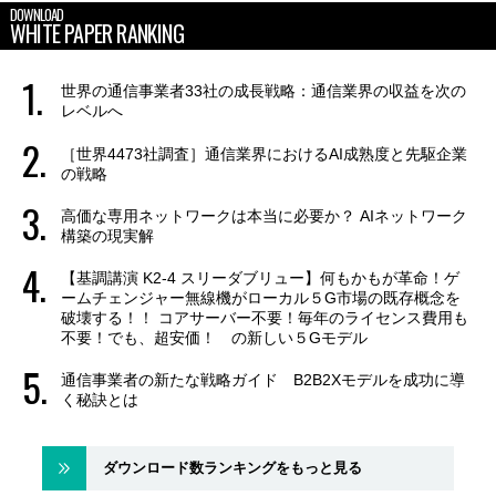
DOWNLOAD
WHITE PAPER RANKING
世界の通信事業者33社の成長戦略：通信業界の収益を次の
レベルへ
［世界4473社調査］通信業界におけるAI成熟度と先駆企業
の戦略
高価な専用ネットワークは本当に必要か？ AIネットワーク
構築の現実解
【基調講演 K2-4 スリーダブリュー】何もかもが革命！ゲ
ームチェンジャー無線機がローカル５G市場の既存概念を
破壊する！！ コアサーバー不要！毎年のライセンス費用も
不要！でも、超安価！ の新しい５Gモデル
通信事業者の新たな戦略ガイド B2B2Xモデルを成功に導
く秘訣とは
ダウンロード数ランキングをもっと見る