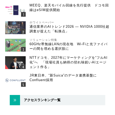
MEEQ、楽天モバイル回線を先行提供 ドコモ回
線はeSIM提供開始
ホワイトペーパー
通信業界のAIトレンド2026 ― NVIDIA 1000社超
調査が捉えた「転換点」
ソリューション特集
60GHz帯無線LANの現在地 Wi-Fiと光ファイバ
ーの間を埋める選択肢に
NTTドコモ、2027年にマーケティングを“フルAI
化”へ 「現場社員も納得の切れ味鋭いAIエージ
ェント作る」
JR東日本、“新Suica”のデータ連携基盤に
Confluent採用
アクセスランキング一覧