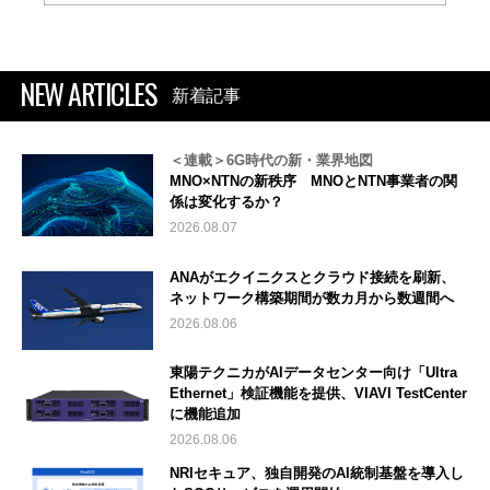
NEW ARTICLES
新着記事
＜連載＞6G時代の新・業界地図
MNO×NTNの新秩序 MNOとNTN事業者の関
係は変化するか？
2026.08.07
ANAがエクイニクスとクラウド接続を刷新、
ネットワーク構築期間が数カ月から数週間へ
2026.08.06
東陽テクニカがAIデータセンター向け「Ultra
Ethernet」検証機能を提供、VIAVI TestCenter
に機能追加
2026.08.06
NRIセキュア、独自開発のAI統制基盤を導入し