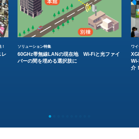
結！
ソリューション特集
ワイ
スレ
60GHz帯無線LANの現在地 Wi-Fiと光ファイ
XG
バーの間を埋める選択肢に
W
介