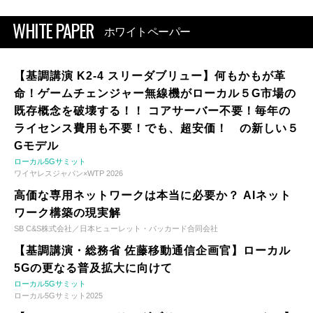
WHITE PAPER
ホワイトペーパー
【基調講演 K2-4 スリーダブリュー】何もかもが革
命！ゲームチェンジャー無線機がローカル５G市場の
既存概念を破壊する！！ コアサーバー不要！毎年の
ライセンス費用も不要！でも、超安価！ の新しい５
Gモデル
ローカル5Gサミット
ワイヤレスジャパン×WTP 2026
高価な専用ネットワークは本当に必要か？ AIネット
ワーク構築の現実解
SB C&S株式会社／日本ヒューレット・パッカード合同会社
【基調講演・総務省 佐藤移動通信企画官】ローカル
5Gの更なる普及拡大に向けて
ローカル5Gサミット
ローカル5Gサミット2025