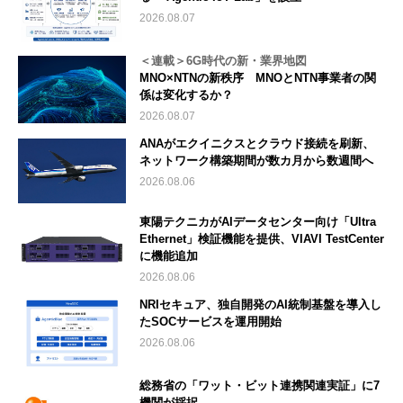
2026.08.07
＜連載＞6G時代の新・業界地図
MNO×NTNの新秩序 MNOとNTN事業者の関
係は変化するか？
2026.08.07
ANAがエクイニクスとクラウド接続を刷新、
ネットワーク構築期間が数カ月から数週間へ
2026.08.06
東陽テクニカがAIデータセンター向け「Ultra
Ethernet」検証機能を提供、VIAVI TestCenter
に機能追加
2026.08.06
NRIセキュア、独自開発のAI統制基盤を導入し
たSOCサービスを運用開始
2026.08.06
総務省の「ワット・ビット連携関連実証」に7
機関が採択