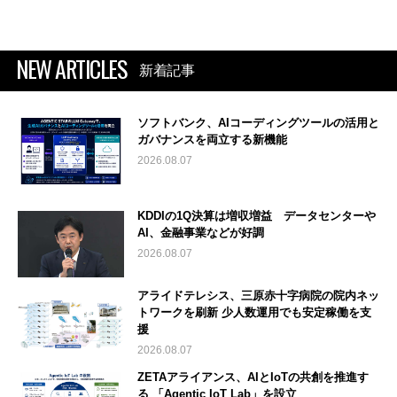
NEW ARTICLES
新着記事
ソフトバンク、AIコーディングツールの活用と
ガバナンスを両立する新機能
2026.08.07
KDDIの1Q決算は増収増益 データセンターや
AI、金融事業などが好調
2026.08.07
アライドテレシス、三原赤十字病院の院内ネッ
トワークを刷新 少人数運用でも安定稼働を支
援
2026.08.07
ZETAアライアンス、AIとIoTの共創を推進す
る 「Agentic IoT Lab」を設立