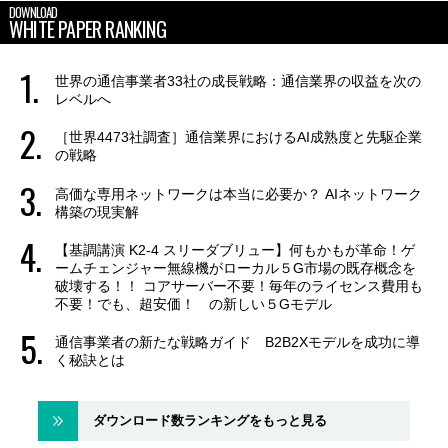
DOWNLOAD
WHITE PAPER RANKING
世界の通信事業者33社の成長戦略：通信業界の収益を次の
レベルへ
［世界4473社調査］通信業界におけるAI成熟度と先駆企業
の戦略
高価な専用ネットワークは本当に必要か？ AIネットワーク
構築の現実解
【基調講演 K2-4 スリーダブリュー】何もかもが革命！ゲ
ームチェンジャー無線機がローカル５G市場の既存概念を
破壊する！！ コアサーバー不要！毎年のライセンス費用も
不要！でも、超安価！ の新しい５Gモデル
通信事業者の新たな戦略ガイド B2B2Xモデルを成功に導
く秘訣とは
ダウンロード数ランキングをもっと見る