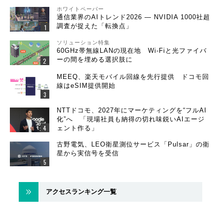
ホワイトペーパー
通信業界のAIトレンド2026 ― NVIDIA 1000社超
調査が捉えた「転換点」
ソリューション特集
60GHz帯無線LANの現在地 Wi-Fiと光ファイバ
ーの間を埋める選択肢に
MEEQ、楽天モバイル回線を先行提供 ドコモ回
線はeSIM提供開始
NTTドコモ、2027年にマーケティングを“フルAI
化”へ 「現場社員も納得の切れ味鋭いAIエージ
ェント作る」
古野電気、LEO衛星測位サービス「Pulsar」の衛
星から実信号を受信
アクセスランキング一覧