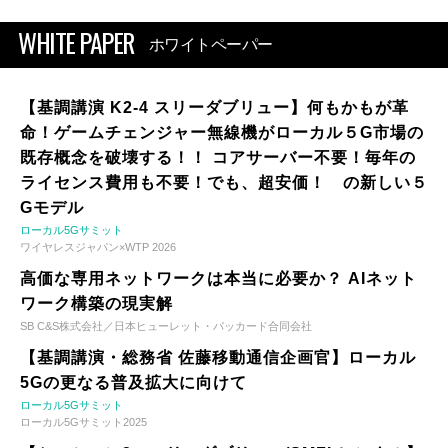
WHITE PAPER
ホワイトペーパー
【基調講演 K2-4 スリーダブリュー】何もかもが革
命！ゲームチェンジャー無線機がローカル５G市場の
既存概念を破壊する！！ コアサーバー不要！毎年の
ライセンス費用も不要！でも、超安価！ の新しい５
Gモデル
ローカル5Gサミット
ワイヤレスジャパン×WTP 2026
高価な専用ネットワークは本当に必要か？ AIネット
ワーク構築の現実解
SB C&S株式会社／日本ヒューレット・パッカード合同会社
【基調講演・総務省 佐藤移動通信企画官】ローカル
5Gの更なる普及拡大に向けて
ローカル5Gサミット
ローカル5Gサミット2025