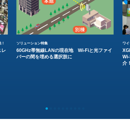
結！
ソリューション特集
ワイ
スレ
60GHz帯無線LANの現在地 Wi-Fiと光ファイ
XG
バーの間を埋める選択肢に
W
介