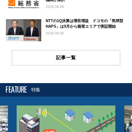
2026.08.06
NTTの1Q決算は増収増益 ドコモの「気球型
HAPS」は9月から能登エリアで実証開始
2026.08.06
記事一覧
FEATURE
特集