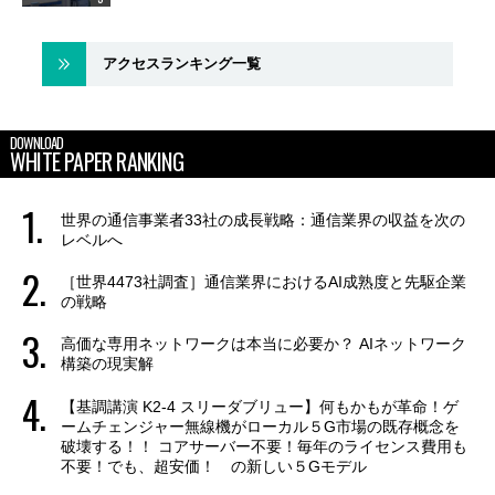
アクセスランキング一覧
DOWNLOAD
WHITE PAPER RANKING
世界の通信事業者33社の成長戦略：通信業界の収益を次の
レベルへ
［世界4473社調査］通信業界におけるAI成熟度と先駆企業
の戦略
高価な専用ネットワークは本当に必要か？ AIネットワーク
構築の現実解
【基調講演 K2-4 スリーダブリュー】何もかもが革命！ゲ
ームチェンジャー無線機がローカル５G市場の既存概念を
破壊する！！ コアサーバー不要！毎年のライセンス費用も
不要！でも、超安価！ の新しい５Gモデル