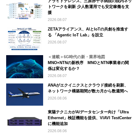
アライドテレシス、三原赤十字病院の院内ネッ
トワークを刷新 少人数運用でも安定稼働を支
援
2026.08.07
ZETAアライアンス、AIとIoTの共創を推進す
る 「Agentic IoT Lab」を設立
2026.08.07
＜連載＞6G時代の新・業界地図
MNO×NTNの新秩序 MNOとNTN事業者の関
係は変化するか？
2026.08.07
ANAがエクイニクスとクラウド接続を刷新、
ネットワーク構築期間が数カ月から数週間へ
2026.08.06
東陽テクニカがAIデータセンター向け「Ultra
Ethernet」検証機能を提供、VIAVI TestCenter
に機能追加
2026.08.06