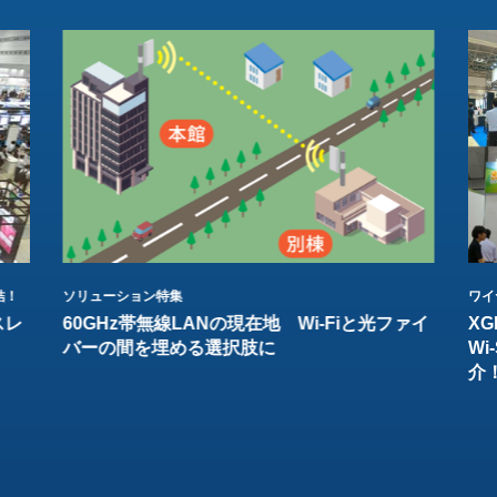
結！
ソリューション特集
ワイ
スレ
60GHz帯無線LANの現在地 Wi-Fiと光ファイ
XG
バーの間を埋める選択肢に
W
介