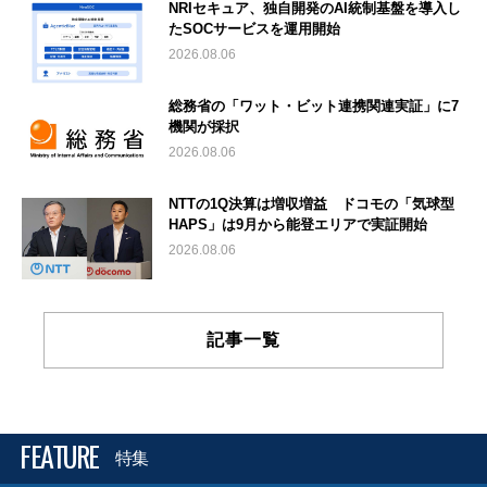
NRIセキュア、独自開発のAI統制基盤を導入し
たSOCサービスを運用開始
2026.08.06
総務省の「ワット・ビット連携関連実証」に7
機関が採択
2026.08.06
NTTの1Q決算は増収増益 ドコモの「気球型
HAPS」は9月から能登エリアで実証開始
2026.08.06
記事一覧
FEATURE
特集