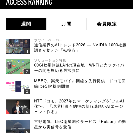
ACCESS RANKING
週間
月間
会員限定
ホワイトペーパー
通信業界のAIトレンド2026 ― NVIDIA 1000社超
調査が捉えた「転換点」
ソリューション特集
60GHz帯無線LANの現在地 Wi-Fiと光ファイバ
ーの間を埋める選択肢に
MEEQ、楽天モバイル回線を先行提供 ドコモ回
線はeSIM提供開始
NTTドコモ、2027年にマーケティングを“フルAI
化”へ 「現場社員も納得の切れ味鋭いAIエージ
ェント作る」
古野電気、LEO衛星測位サービス「Pulsar」の衛
星から実信号を受信