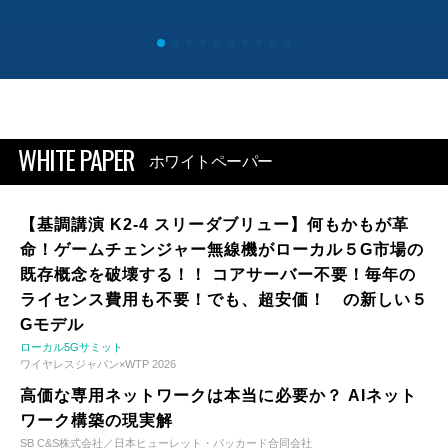
WHITE PAPER
ホワイトペーパー
【基調講演 K2-4 スリーダブリュー】何もかもが革
命！ゲームチェンジャー無線機がローカル５G市場の
既存概念を破壊する！！ コアサーバー不要！毎年の
ライセンス費用も不要！でも、超安価！ の新しい５
Gモデル
ローカル5Gサミット
ワイヤレスジャパン×WTP 2026
高価な専用ネットワークは本当に必要か？ AIネット
ワーク構築の現実解
SB C&S株式会社／日本ヒューレット・パッカード合同会社