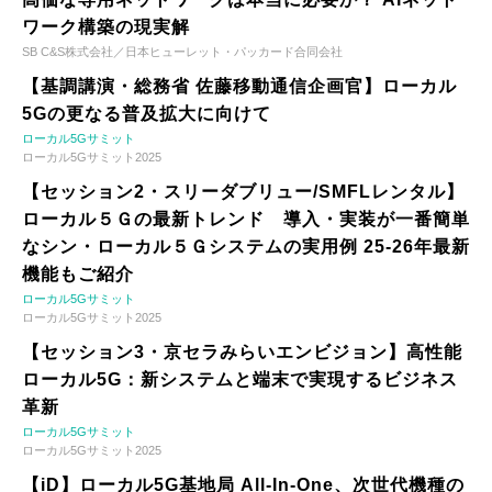
ワーク構築の現実解
SB C&S株式会社／日本ヒューレット・パッカード合同会社
【基調講演・総務省 佐藤移動通信企画官】ローカル
5Gの更なる普及拡大に向けて
ローカル5Gサミット
ローカル5Gサミット2025
【セッション2・スリーダブリュー/SMFLレンタル】
ローカル５Ｇの最新トレンド 導入・実装が一番簡単
なシン・ローカル５Ｇシステムの実用例 25-26年最新
機能もご紹介
ローカル5Gサミット
ローカル5Gサミット2025
【セッション3・京セラみらいエンビジョン】高性能
ローカル5G：新システムと端末で実現するビジネス
革新
ローカル5Gサミット
ローカル5Gサミット2025
【iD】ローカル5G基地局 All-In-One、次世代機種の