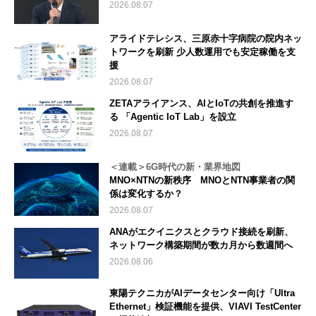
2026.08.07
アライドテレシス、三原赤十字病院の院内ネッ
トワークを刷新 少人数運用でも安定稼働を支
援
2026.08.07
ZETAアライアンス、AIとIoTの共創を推進す
る 「Agentic IoT Lab」を設立
2026.08.07
＜連載＞6G時代の新・業界地図
MNO×NTNの新秩序 MNOとNTN事業者の関
係は変化するか？
2026.08.07
ANAがエクイニクスとクラウド接続を刷新、
ネットワーク構築期間が数カ月から数週間へ
2026.08.06
東陽テクニカがAIデータセンター向け「Ultra
Ethernet」検証機能を提供、VIAVI TestCenter