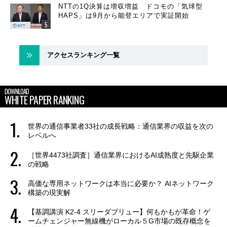
NTTの1Q決算は増収増益 ドコモの「気球型
HAPS」は9月から能登エリアで実証開始
アクセスランキング一覧
DOWNLOAD
WHITE PAPER RANKING
世界の通信事業者33社の成長戦略：通信業界の収益を次の
レベルへ
［世界4473社調査］通信業界におけるAI成熟度と先駆企業
の戦略
高価な専用ネットワークは本当に必要か？ AIネットワーク
構築の現実解
【基調講演 K2-4 スリーダブリュー】何もかもが革命！ゲ
ームチェンジャー無線機がローカル５G市場の既存概念を