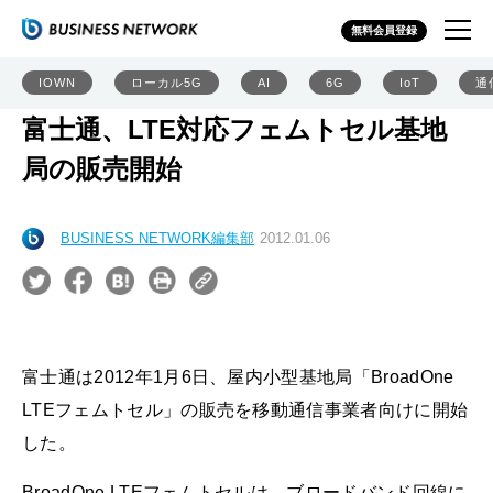
無料会員登録
IOWN
ローカル5G
AI
6G
IoT
通
富士通、LTE対応フェムトセル基地
局の販売開始
BUSINESS NETWORK編集部
2012.01.06
富士通は2012年1月6日、屋内小型基地局「BroadOne
LTEフェムトセル」の販売を移動通信事業者向けに開始
した。
BroadOne LTEフェムトセルは、ブロードバンド回線に