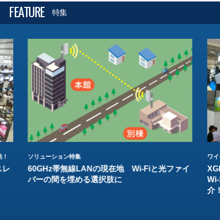
FEATURE
特集
結！
ソリューション特集
ワイ
スレ
60GHz帯無線LANの現在地 Wi-Fiと光ファイ
XG
バーの間を埋める選択肢に
W
介