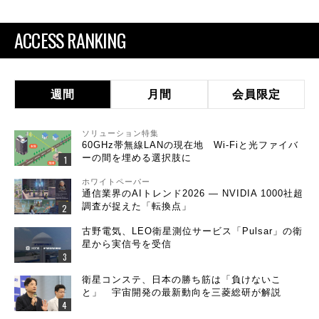
ACCESS RANKING
週間
月間
会員限定
ソリューション特集
60GHz帯無線LANの現在地 Wi-Fiと光ファイバ
ーの間を埋める選択肢に
ホワイトペーパー
通信業界のAIトレンド2026 ― NVIDIA 1000社超
調査が捉えた「転換点」
古野電気、LEO衛星測位サービス「Pulsar」の衛
星から実信号を受信
衛星コンステ、日本の勝ち筋は「負けないこ
と」 宇宙開発の最新動向を三菱総研が解説