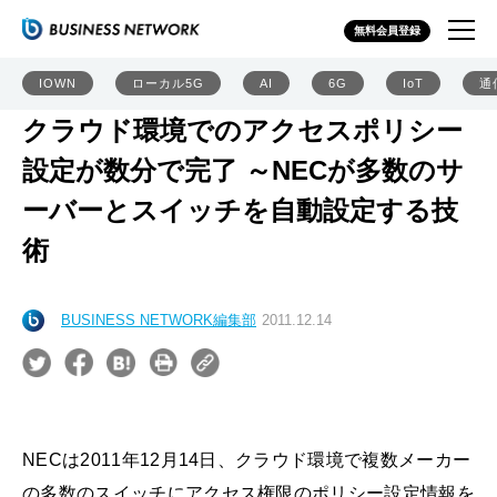
無料会員登録
IOWN
ローカル5G
AI
6G
IoT
通
クラウド環境でのアクセスポリシー
設定が数分で完了 ～NECが多数のサ
ーバーとスイッチを自動設定する技
術
BUSINESS NETWORK編集部
2011.12.14
NECは2011年12月14日、クラウド環境で複数メーカー
の多数のスイッチにアクセス権限のポリシー設定情報を