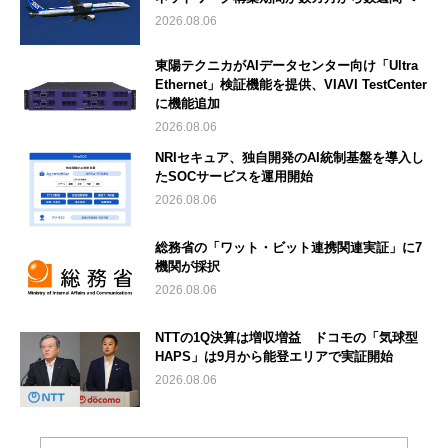
2026.08.06
東陽テクニカがAIデータセンター向け「Ultra
Ethernet」検証機能を提供、VIAVI TestCenter
に機能追加
2026.08.06
NRIセキュア、独自開発のAI統制基盤を導入し
たSOCサービスを運用開始
2026.08.06
総務省の「ワット・ビット連携関連実証」に7
機関が採択
2026.08.06
NTTの1Q決算は増収増益 ドコモの「気球型
HAPS」は9月から能登エリアで実証開始
2026.08.06