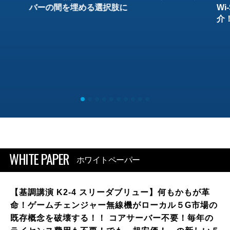
バーの間を埋める選択肢に
W
介
WHITE PAPER
ホワイトペーパー
【基調講演 K2-4 スリーダブリュー】何もかもが革
命！ゲームチェンジャー無線機がローカル５G市場の
既存概念を破壊する！！ コアサーバー不要！毎年の