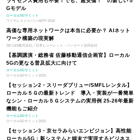
ライセンス費用も不要！でも、超安価！ の新しい５
Gモデル
ローカル5Gサミット
ワイヤレスジャパン×WTP 2026
高価な専用ネットワークは本当に必要か？ AIネット
ワーク構築の現実解
SB C&S株式会社／日本ヒューレット・パッカード合同会社
【基調講演・総務省 佐藤移動通信企画官】ローカル
5Gの更なる普及拡大に向けて
ローカル5Gサミット
ローカル5Gサミット2025
【セッション2・スリーダブリュー/SMFLレンタル】
ローカル５Ｇの最新トレンド 導入・実装が一番簡単
なシン・ローカル５Ｇシステムの実用例 25-26年最新
機能もご紹介
ローカル5Gサミット
ローカル5Gサミット2025
【セッション3・京セラみらいエンビジョン】高性能
ローカル5G：新システムと端末で実現するビジネス