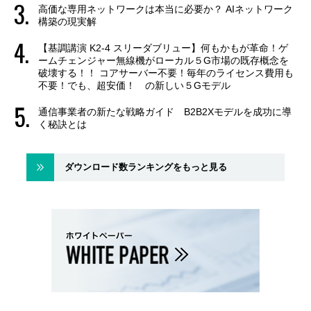
高価な専用ネットワークは本当に必要か？ AIネットワーク
構築の現実解
【基調講演 K2-4 スリーダブリュー】何もかもが革命！ゲ
ームチェンジャー無線機がローカル５G市場の既存概念を
破壊する！！ コアサーバー不要！毎年のライセンス費用も
不要！でも、超安価！ の新しい５Gモデル
通信事業者の新たな戦略ガイド B2B2Xモデルを成功に導
く秘訣とは
ダウンロード数ランキングをもっと見る