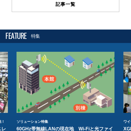
記事一覧
FEATURE
特集
結！
ソリューション特集
ワイ
スレ
60GHz帯無線LANの現在地 Wi-Fiと光ファイ
XG