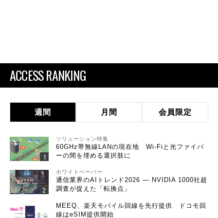
ACCESS RANKING
週間
月間
会員限定
ソリューション特集
60GHz帯無線LANの現在地 Wi-Fiと光ファイバ
ーの間を埋める選択肢に
ホワイトペーパー
通信業界のAIトレンド2026 ― NVIDIA 1000社超
調査が捉えた「転換点」
MEEQ、楽天モバイル回線を先行提供 ドコモ回
線はeSIM提供開始