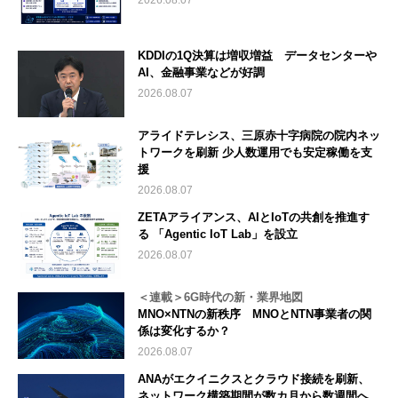
KDDIの1Q決算は増収増益 データセンターや
AI、金融事業などが好調
2026.08.07
アライドテレシス、三原赤十字病院の院内ネッ
トワークを刷新 少人数運用でも安定稼働を支
援
2026.08.07
ZETAアライアンス、AIとIoTの共創を推進す
る 「Agentic IoT Lab」を設立
2026.08.07
＜連載＞6G時代の新・業界地図
MNO×NTNの新秩序 MNOとNTN事業者の関
係は変化するか？
2026.08.07
ANAがエクイニクスとクラウド接続を刷新、
ネットワーク構築期間が数カ月から数週間へ