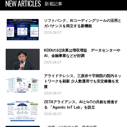
NEW ARTICLES
新着記事
ソフトバンク、AIコーディングツールの活用と
ガバナンスを両立する新機能
2026.08.07
KDDIの1Q決算は増収増益 データセンターや
AI、金融事業などが好調
2026.08.07
アライドテレシス、三原赤十字病院の院内ネッ
トワークを刷新 少人数運用でも安定稼働を支
援
2026.08.07
ZETAアライアンス、AIとIoTの共創を推進す
る 「Agentic IoT Lab」を設立
2026.08.07