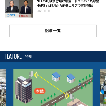
NTTの1Q決算は増収増益 ドコモの「気球型
HAPS」は9月から能登エリアで実証開始
2026.08.06
記事一覧
FEATURE
特集