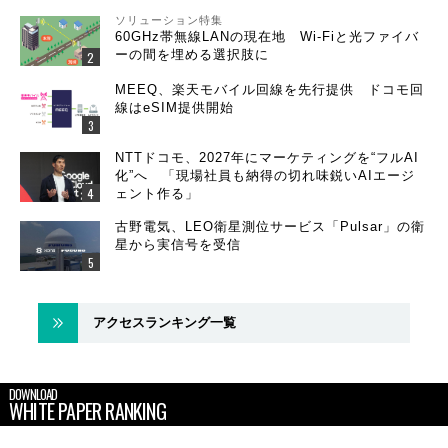
ソリューション特集
60GHz帯無線LANの現在地 Wi-Fiと光ファイバ
ーの間を埋める選択肢に
MEEQ、楽天モバイル回線を先行提供 ドコモ回
線はeSIM提供開始
NTTドコモ、2027年にマーケティングを“フルAI
化”へ 「現場社員も納得の切れ味鋭いAIエージ
ェント作る」
古野電気、LEO衛星測位サービス「Pulsar」の衛
星から実信号を受信
アクセスランキング一覧
DOWNLOAD
WHITE PAPER RANKING