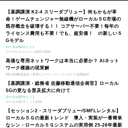
【基調講演 K2-4 スリーダブリュー】何もかもが革
命！ゲームチェンジャー無線機がローカル５G市場の
既存概念を破壊する！！ コアサーバー不要！毎年の
ライセンス費用も不要！でも、超安価！ の新しい５
Gモデル
ローカル5Gサミット
ワイヤレスジャパン×WTP 2026
高価な専用ネットワークは本当に必要か？ AIネット
ワーク構築の現実解
SB C&S株式会社／日本ヒューレット・パッカード合同会社
【基調講演・総務省 佐藤移動通信企画官】ローカル
5Gの更なる普及拡大に向けて
ローカル5Gサミット
ローカル5Gサミット2025
【セッション2・スリーダブリュー/SMFLレンタル】
ローカル５Ｇの最新トレンド 導入・実装が一番簡単
なシン・ローカル５Ｇシステムの実用例 25-26年最新