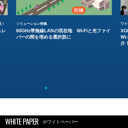
結！
ソリューション特集
ワイ
スレ
60GHz帯無線LANの現在地 Wi-Fiと光ファイ
XG
バーの間を埋める選択肢に
W
介
WHITE PAPER
ホワイトペーパー