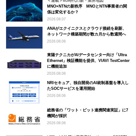
＜連載＞6G時代の新・業界地図
MNO×NTNの新秩序 MNOとNTN事業者の関
係は変化するか？
2026.08.07
ANAがエクイニクスとクラウド接続を刷新、
ネットワーク構築期間が数カ月から数週間へ
2026.08.06
東陽テクニカがAIデータセンター向け「Ultra
Ethernet」検証機能を提供、VIAVI TestCenter
に機能追加
2026.08.06
NRIセキュア、独自開発のAI統制基盤を導入し
たSOCサービスを運用開始
2026.08.06
総務省の「ワット・ビット連携関連実証」に7
機関が採択
2026.08.06