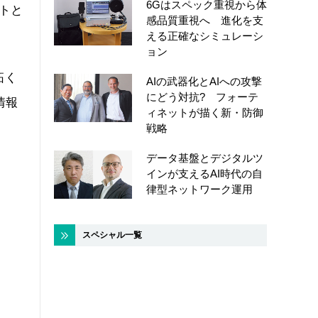
6Gはスペック重視から体
トと
感品質重視へ 進化を支
える正確なシミュレーシ
ョン
拓く
AIの武器化とAIへの攻撃
にどう対抗? フォーテ
情報
ィネットが描く新・防御
戦略
データ基盤とデジタルツ
インが支えるAI時代の自
律型ネットワーク運用
スペシャル一覧