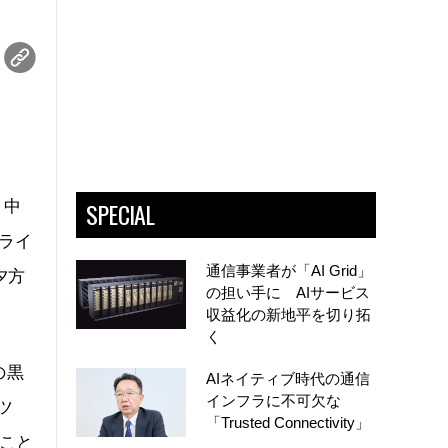
」
SPECIAL
。中
光ライ
通信事業者が「AI Grid」
夕方
の担い手に AIサービス
収益化の新地平を切り拓
く
の黒
AIネイティブ時代の通信
インフラに不可欠な
ツ
「Trusted Connectivity」
ること