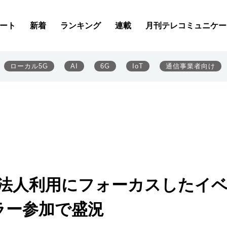
ート
新着
ランキング
連載
月刊テレコミュニケー
ローカル5G
AI
6G
IoT
通信事業者向け
の法人利用にフォーカスしたイ
ラー参加で盛況