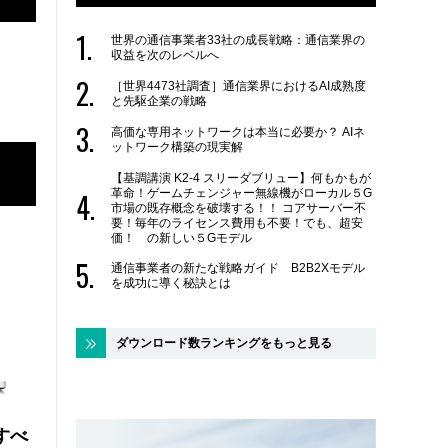
世界の通信事業者33社の成長戦略：通信業界の
収益を次のレベルへ
［世界4473社調査］通信業界におけるAI成熟度
と先駆企業の戦略
高価な専用ネットワークは本当に必要か？ AIネ
ットワーク構築の現実解
【基調講演 K2-4 スリーダブリュー】何もかもが
革命！ゲームチェンジャー無線機がローカル５G
市場の既存概念を破壊する！！ コアサーバー不
要！毎年のライセンス費用も不要！でも、超安
価！ の新しい５Gモデル
通信事業者の新たな戦略ガイド B2B2Xモデル
を成功に導く秘訣とは
ダウンロード数ランキングをもっと見る
にすべ