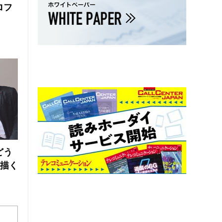
ロフ
どう
が描く