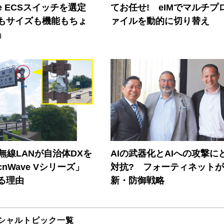
ore ECSスイッチを選定
てお任せ! eIMでマルチプ
もサイズも機能もちょ
ァイルを動的に切り替え
」
帯無線LANが自治体DXを
AIの武器化とAIへの攻撃に
nWave Vシリーズ」
対抗? フォーティネット
る理由
新・防御戦略
シャルトピック一覧