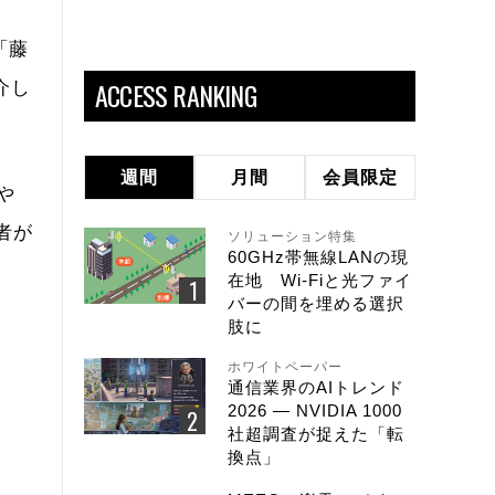
「藤
ACCESS RANKING
介し
週間
月間
会員限定
や
者が
ソリューション特集
60GHz帯無線LANの現
在地 Wi-Fiと光ファイ
バーの間を埋める選択
肢に
ホワイトペーパー
通信業界のAIトレンド
2026 ― NVIDIA 1000
社超調査が捉えた「転
換点」