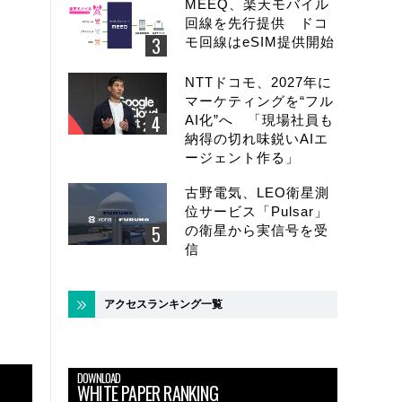
MEEQ、楽天モバイル
回線を先行提供 ドコ
モ回線はeSIM提供開始
NTTドコモ、2027年に
マーケティングを“フル
AI化”へ 「現場社員も
納得の切れ味鋭いAIエ
ージェント作る」
古野電気、LEO衛星測
位サービス「Pulsar」
の衛星から実信号を受
信
アクセスランキング一覧
DOWNLOAD
WHITE PAPER RANKING