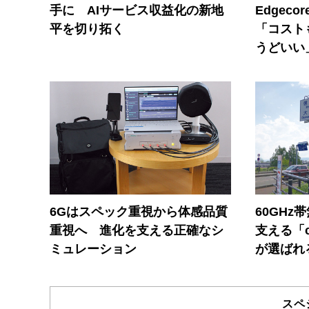
手に AIサービス収益化の新地
Edgec
平を切り拓く
「コスト
うどいい
6Gはスペック重視から体感品質
60GHz
重視へ 進化を支える正確なシ
支える「c
ミュレーション
が選ばれ
スペ