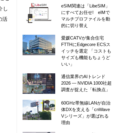
eSIM関連は「LibeSIM」
介し
にすべてお任せ! eIMで
の活
マルチプロファイルを動
的に切り替え
愛媛CATVが集合住宅
FTTHにEdgecore ECSス
イッチを選定 「コストも
サイズも機能もちょうど
いい」
通信業界のAIトレンド
2026 ― NVIDIA 1000社超
調査が捉えた「転換点」
60GHz帯無線LANが自治
体DXを支える「cnWave
Vシリーズ」が選ばれる
理由