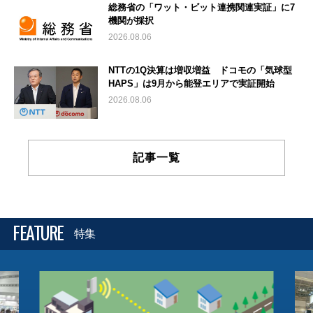
総務省の「ワット・ビット連携関連実証」に7
機関が採択
2026.08.06
NTTの1Q決算は増収増益 ドコモの「気球型
HAPS」は9月から能登エリアで実証開始
2026.08.06
記事一覧
FEATURE
特集