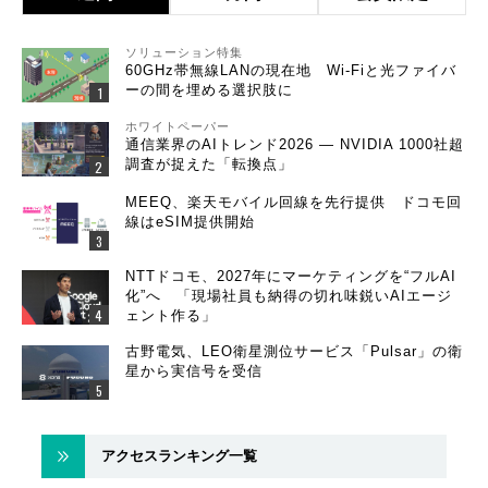
ソリューション特集
60GHz帯無線LANの現在地 Wi-Fiと光ファイバ
ーの間を埋める選択肢に
ホワイトペーパー
通信業界のAIトレンド2026 ― NVIDIA 1000社超
調査が捉えた「転換点」
MEEQ、楽天モバイル回線を先行提供 ドコモ回
線はeSIM提供開始
NTTドコモ、2027年にマーケティングを“フルAI
化”へ 「現場社員も納得の切れ味鋭いAIエージ
ェント作る」
古野電気、LEO衛星測位サービス「Pulsar」の衛
星から実信号を受信
アクセスランキング一覧