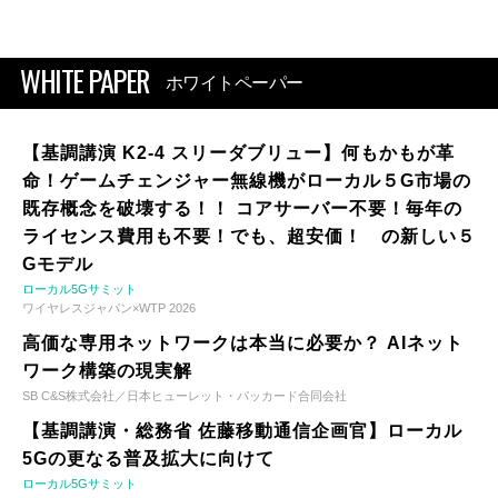
WHITE PAPER
ホワイトペーパー
【基調講演 K2-4 スリーダブリュー】何もかもが革
命！ゲームチェンジャー無線機がローカル５G市場の
既存概念を破壊する！！ コアサーバー不要！毎年の
ライセンス費用も不要！でも、超安価！ の新しい５
Gモデル
ローカル5Gサミット
ワイヤレスジャパン×WTP 2026
高価な専用ネットワークは本当に必要か？ AIネット
ワーク構築の現実解
SB C&S株式会社／日本ヒューレット・パッカード合同会社
【基調講演・総務省 佐藤移動通信企画官】ローカル
5Gの更なる普及拡大に向けて
ローカル5Gサミット