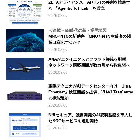
ZETAアライアンス、AIとIoTの共創を推進す
る 「Agentic IoT Lab」を設立
2026.08.07
＜連載＞6G時代の新・業界地図
MNO×NTNの新秩序 MNOとNTN事業者の関
係は変化するか？
2026.08.07
ANAがエクイニクスとクラウド接続を刷新、
ネットワーク構築期間が数カ月から数週間へ
2026.08.06
東陽テクニカがAIデータセンター向け「Ultra
Ethernet」検証機能を提供、VIAVI TestCenter
に機能追加
2026.08.06
NRIセキュア、独自開発のAI統制基盤を導入し
たSOCサービスを運用開始
2026.08.06