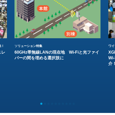
結！
ソリューション特集
ワイ
スレ
60GHz帯無線LANの現在地 Wi-Fiと光ファイ
XG
バーの間を埋める選択肢に
W
介