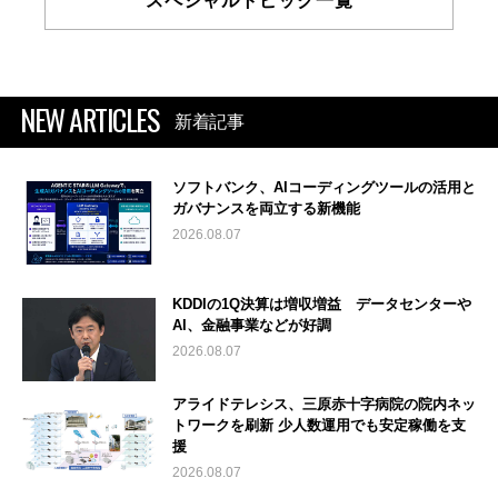
スペシャルトピック一覧
NEW ARTICLES
新着記事
ソフトバンク、AIコーディングツールの活用と
ガバナンスを両立する新機能
2026.08.07
KDDIの1Q決算は増収増益 データセンターや
AI、金融事業などが好調
2026.08.07
アライドテレシス、三原赤十字病院の院内ネッ
トワークを刷新 少人数運用でも安定稼働を支
援
2026.08.07