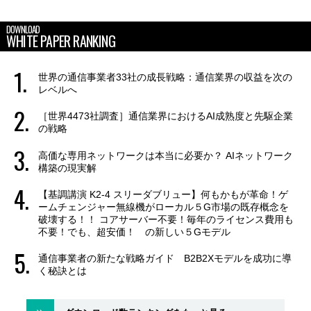
DOWNLOAD
WHITE PAPER RANKING
世界の通信事業者33社の成長戦略：通信業界の収益を次の
レベルへ
［世界4473社調査］通信業界におけるAI成熟度と先駆企業
の戦略
高価な専用ネットワークは本当に必要か？ AIネットワーク
構築の現実解
【基調講演 K2-4 スリーダブリュー】何もかもが革命！ゲ
ームチェンジャー無線機がローカル５G市場の既存概念を
破壊する！！ コアサーバー不要！毎年のライセンス費用も
不要！でも、超安価！ の新しい５Gモデル
通信事業者の新たな戦略ガイド B2B2Xモデルを成功に導
く秘訣とは