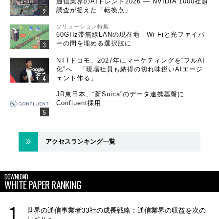
通信業界のAIトレンド2026 ― NVIDIA 1000社超
調査が捉えた「転換点」
ソリューション特集
60GHz帯無線LANの現在地 Wi-Fiと光ファイバ
ーの間を埋める選択肢に
NTTドコモ、2027年にマーケティングを“フルAI
化”へ 「現場社員も納得の切れ味鋭いAIエージ
ェント作る」
JR東日本、“新Suica”のデータ連携基盤に
Confluent採用
アクセスランキング一覧
DOWNLOAD
WHITE PAPER RANKING
世界の通信事業者33社の成長戦略：通信業界の収益を次の
レベルへ