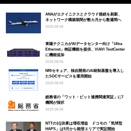
ANAがエクイニクスとクラウド接続を刷新、
ネットワーク構築期間が数カ月から数週間へ
2026.08.06
東陽テクニカがAIデータセンター向け「Ultra
Ethernet」検証機能を提供、VIAVI TestCenter
に機能追加
2026.08.06
NRIセキュア、独自開発のAI統制基盤を導入し
たSOCサービスを運用開始
2026.08.06
総務省の「ワット・ビット連携関連実証」に7
機関が採択
2026.08.06
NTTの1Q決算は増収増益 ドコモの「気球型
HAPS」は9月から能登エリアで実証開始