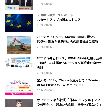
2026.08.06
＜連載＞欧州ICTレポート
スタートアップの国エストニア
2026.08.06
ハイテクインター、Starlink Miniを用いて
8000km離れた遠隔地からの建機操縦に成功
2026.08.06
NTTドコモビジネス、IOWN APNを活用したチ
リ銅鉱山の遠隔オペレーション高度化に向けた
実証
2026.08.06
楽天モバイル、Claudeを活用して「Rakuten
AI for Business」をアップデート
2026.08.06
オプテージ 名部社長「日本のデジタルインフ
ラ強靭化へ 関西から全国、海外へ羽ばたく」