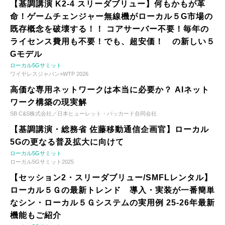
【基調講演 K2-4 スリーダブリュー】何もかもが革
命！ゲームチェンジャー無線機がローカル５G市場の
既存概念を破壊する！！ コアサーバー不要！毎年の
ライセンス費用も不要！でも、超安価！ の新しい５
Gモデル
ローカル5Gサミット
ワイヤレスジャパン×WTP 2026
高価な専用ネットワークは本当に必要か？ AIネット
ワーク構築の現実解
SB C&S株式会社／日本ヒューレット・パッカード合同会社
【基調講演・総務省 佐藤移動通信企画官】ローカル
5Gの更なる普及拡大に向けて
ローカル5Gサミット
ローカル5Gサミット2025
【セッション2・スリーダブリュー/SMFLレンタル】
ローカル５Ｇの最新トレンド 導入・実装が一番簡単
なシン・ローカル５Ｇシステムの実用例 25-26年最新
機能もご紹介