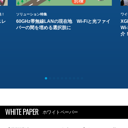
結！
ソリューション特集
ワイ
スレ
60GHz帯無線LANの現在地 Wi-Fiと光ファイ
XG
バーの間を埋める選択肢に
W
介
WHITE PAPER
ホワイトペーパー