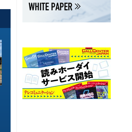
ソリューション特集
ソリューション特集
イーサネットで作るGPUネットワー
6GHz帯Wi-Fiは
ク 間近に迫る1.6TbE時代とローカ
末」で Wi-Fi 7
ルLLMに備えを
こう