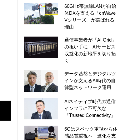
60GHz帯無線LANが自治
体DXを支える「cnWave
Vシリーズ」が選ばれる
理由
通信事業者が「AI Grid」
の担い手に AIサービス
収益化の新地平を切り拓
く
データ基盤とデジタルツ
インが支えるAI時代の自
律型ネットワーク運用
AIネイティブ時代の通信
インフラに不可欠な
「Trusted Connectivity」
6Gはスペック重視から体
感品質重視へ 進化を支