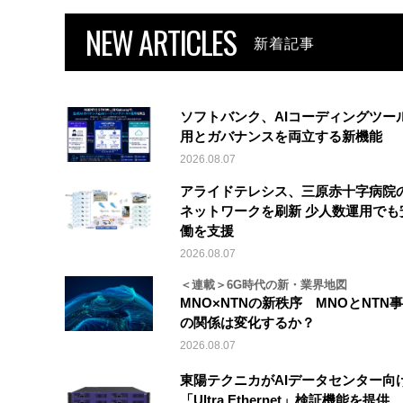
NEW ARTICLES
新着記事
ソフトバンク、AIコーディングツー
用とガバナンスを両立する新機能
2026.08.07
アライドテレシス、三原赤十字病院
ネットワークを刷新 少人数運用でも
働を支援
2026.08.07
＜連載＞6G時代の新・業界地図
MNO×NTNの新秩序 MNOとNTN
の関係は変化するか？
2026.08.07
東陽テクニカがAIデータセンター向
「Ultra Ethernet」検証機能を提供、V