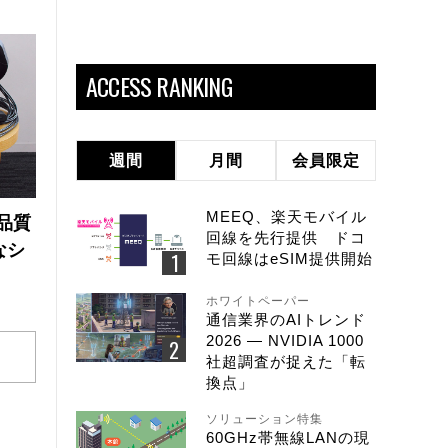
ACCESS RANKING
週間
月間
会員限定
MEEQ、楽天モバイル
品質
回線を先行提供 ドコ
なシ
モ回線はeSIM提供開始
ホワイトペーパー
通信業界のAIトレンド
2026 ― NVIDIA 1000
社超調査が捉えた「転
換点」
ソリューション特集
60GHz帯無線LANの現