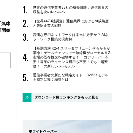
世界の通信事業者33社の成長戦略：通信業界の
収益を次のレベルへ
［世界4473社調査］通信業界におけるAI成熟度
「気球
と先駆企業の戦略
証開始
高価な専用ネットワークは本当に必要か？ AIネ
ットワーク構築の現実解
【基調講演 K2-4 スリーダブリュー】何もかもが
革命！ゲームチェンジャー無線機がローカル５G
市場の既存概念を破壊する！！ コアサーバー不
要！毎年のライセンス費用も不要！でも、超安
価！ の新しい５Gモデル
通信事業者の新たな戦略ガイド B2B2Xモデル
を成功に導く秘訣とは
ダウンロード数ランキングをもっと見る