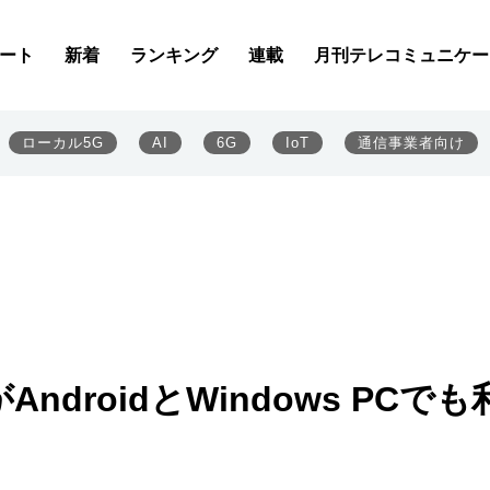
ート
新着
ランキング
連載
月刊テレコミュニケー
ローカル5G
AI
6G
IoT
通信事業者向け
AndroidとWindows PCでも