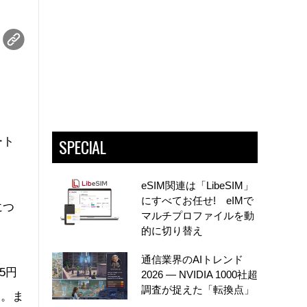
SPECIAL
ート
eSIM関連は「LibeSIM」
にすべてお任せ! eIMで
につ
マルチプロファイルを動
的に切り替え
通信業界のAIトレンド
5円
2026 ― NVIDIA 1000社超
調査が捉えた「転換点」
る。ま