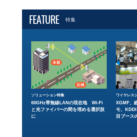
FEATURE
特集
ソリューション特集
ワイヤレスジ
60GHz帯無線LANの現在地 Wi-Fi
XGMF、
と光ファイバーの間を埋める選択肢
モ、KDDI
に
目ブース