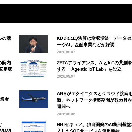
ルの活
KDDIの1Q決算は増収増益 データセ
ーやAI、金融事業などが好調
2026.08.07
の院内
ZETAアライアンス、AIとIoTの共創
安定稼
する 「Agentic IoT Lab」を設立
2026.08.07
ANAがエクイニクスとクラウド接続
事業者
新、ネットワーク構築期間が数カ月か
週間へ
2026.08.06
け
NRIセキュア、独自開発のAI統制基盤
IAVI
入したSOCサービスを運用開始