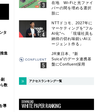
在地 Wi-Fiと光ファイ
バーの間を埋める選択
肢に
NTTドコモ、2027年に
マーケティングを“フル
ンタ
AI化”へ 「現場社員も
納得の切れ味鋭いAIエ
ージェント作る」
を推進
JR東日本、“新
Suica”のデータ連携基
盤にConfluent採用
を刷
アクセスランキング一覧
ら数
DOWNLOAD
WHITE PAPER RANKING
を導