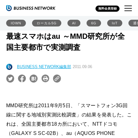
無料会員登録
IOWN
ローカル5G
AI
6G
IoT
通
最速スマホはau ～MMD研究所が全
国主要都市で実測調査
BUSINESS NETWORK編集部
2011.09.06
MMD研究所は2011年9月5日、「スマートフォン3G回
線に関する地域別実測比較調査」の結果を発表した。こ
れは、全国主要都市18カ所において、NTTドコモ
（GALAXY S SC-02B）、au（AQUOS PHONE