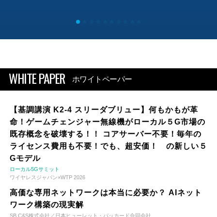
WHITE PAPER
ホワイトペーパー
【基調講演 K2-4 スリーダブリュー】何もかもが革
命！ゲームチェンジャー無線機がローカル５G市場の
既存概念を破壊する！！ コアサーバー不要！毎年の
ライセンス費用も不要！でも、超安価！ の新しい５
Gモデル
ローカル5Gサミット
ワイヤレスジャパン×WTP 2026
高価な専用ネットワークは本当に必要か？ AIネット
ワーク構築の現実解
SB C&S株式会社／日本ヒューレット・パッカード合同会社