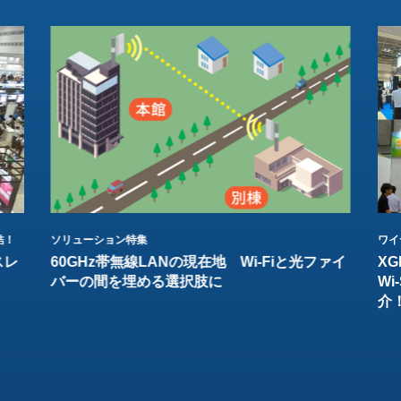
結！
ソリューション特集
ワイ
スレ
60GHz帯無線LANの現在地 Wi-Fiと光ファイ
XG
バーの間を埋める選択肢に
W
介