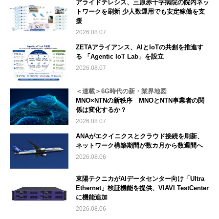
アライドテレシス、三原赤十字病院の院内ネッ
トワークを刷新 少人数運用でも安定稼働を支
援
2026.08.07
ZETAアライアンス、AIとIoTの共創を推進す
る 「Agentic IoT Lab」を設立
2026.08.07
＜連載＞6G時代の新・業界地図
MNO×NTNの新秩序 MNOとNTN事業者の関
係は変化するか？
2026.08.07
ANAがエクイニクスとクラウド接続を刷新、
ネットワーク構築期間が数カ月から数週間へ
2026.08.06
東陽テクニカがAIデータセンター向け「Ultra
Ethernet」検証機能を提供、VIAVI TestCenter
に機能追加
2026.08.06