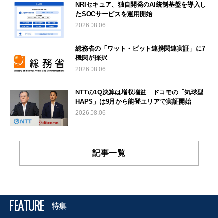
NRIセキュア、独自開発のAI統制基盤を導入し
たSOCサービスを運用開始
2026.08.06
総務省の「ワット・ビット連携関連実証」に7
機関が採択
2026.08.06
NTTの1Q決算は増収増益 ドコモの「気球型
HAPS」は9月から能登エリアで実証開始
2026.08.06
記事一覧
FEATURE
特集