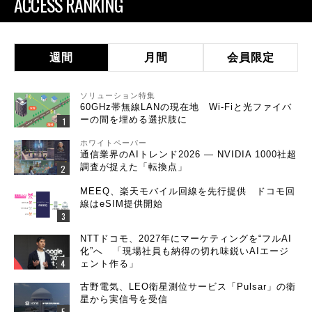
ACCESS RANKING
週間
月間
会員限定
ソリューション特集
60GHz帯無線LANの現在地 Wi-Fiと光ファイバ
ーの間を埋める選択肢に
ホワイトペーパー
通信業界のAIトレンド2026 ― NVIDIA 1000社超
調査が捉えた「転換点」
MEEQ、楽天モバイル回線を先行提供 ドコモ回
線はeSIM提供開始
NTTドコモ、2027年にマーケティングを“フルAI
化”へ 「現場社員も納得の切れ味鋭いAIエージ
ェント作る」
古野電気、LEO衛星測位サービス「Pulsar」の衛
星から実信号を受信