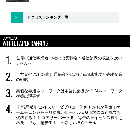
アクセスランキング一覧
DOWNLOAD
WHITE PAPER RANKING
世界の通信事業者33社の成長戦略：通信業界の収益を次の
レベルへ
［世界4473社調査］通信業界におけるAI成熟度と先駆企業
の戦略
高価な専用ネットワークは本当に必要か？ AIネットワーク
構築の現実解
【基調講演 K2-4 スリーダブリュー】何もかもが革命！ゲ
ームチェンジャー無線機がローカル５G市場の既存概念を
破壊する！！ コアサーバー不要！毎年のライセンス費用も
不要！でも、超安価！ の新しい５Gモデル