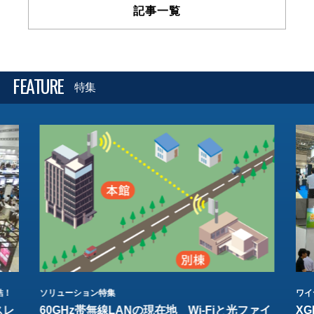
記事一覧
FEATURE
特集
結！
ソリューション特集
ワイ
スレ
60GHz帯無線LANの現在地 Wi-Fiと光ファイ
XG