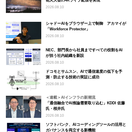
花火大会の4Kライブ配信を実現
2026.08.10
シャドーAIをブラウザー上で制御 アカマイが
「Workforce Protector」
2026.08.10
NEC、部門長から社員まですべての役割をAI
が担う社内組織を新設
2026.08.10
ドコモとサムスン、AIで通信速度の低下を予
測・防止する技術の実証に成功
2026.08.10
＜連載＞AIインフラの新潮流
「通信融合でAI推論需要取り込む」KDDI 佐藤
氏・桜井氏
2026.08.10
ソフトバンク、AIコーディングツールの活用と
ガバナンスを両立する新機能