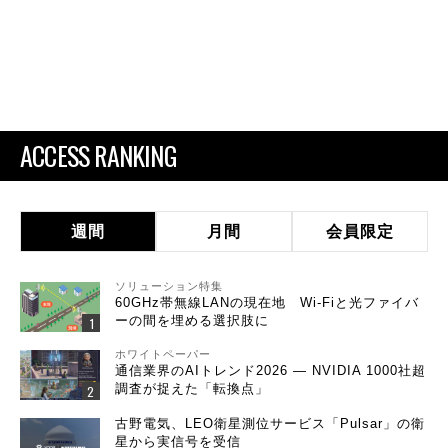
ACCESS RANKING
週間
月間
会員限定
ソリューション特集
60GHz帯無線LANの現在地 Wi-Fiと光ファイバ
ーの間を埋める選択肢に
ホワイトペーパー
通信業界のAIトレンド2026 ― NVIDIA 1000社超
調査が捉えた「転換点」
古野電気、LEO衛星測位サービス「Pulsar」の衛
星から実信号を受信