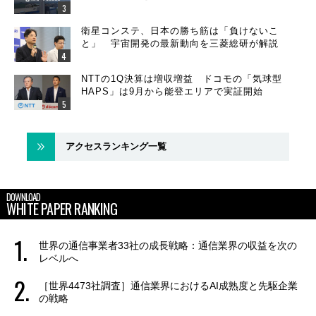
衛星コンステ、日本の勝ち筋は「負けないこ
と」 宇宙開発の最新動向を三菱総研が解説
NTTの1Q決算は増収増益 ドコモの「気球型
HAPS」は9月から能登エリアで実証開始
アクセスランキング一覧
DOWNLOAD
WHITE PAPER RANKING
世界の通信事業者33社の成長戦略：通信業界の収益を次の
レベルへ
［世界4473社調査］通信業界におけるAI成熟度と先駆企業
の戦略