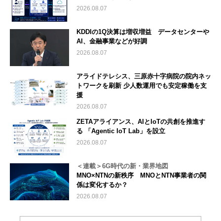
2026.08.07
KDDIの1Q決算は増収増益 データセンターや
AI、金融事業などが好調
2026.08.07
アライドテレシス、三原赤十字病院の院内ネッ
トワークを刷新 少人数運用でも安定稼働を支
援
2026.08.07
ZETAアライアンス、AIとIoTの共創を推進す
る 「Agentic IoT Lab」を設立
2026.08.07
＜連載＞6G時代の新・業界地図
MNO×NTNの新秩序 MNOとNTN事業者の関
係は変化するか？
2026.08.07