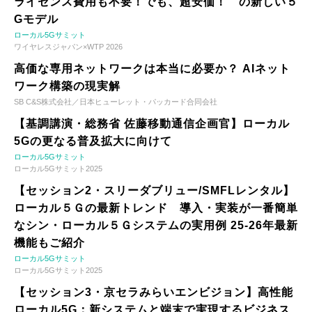
ライセンス費用も不要！でも、超安価！ の新しい５
Gモデル
ローカル5Gサミット
ワイヤレスジャパン×WTP 2026
高価な専用ネットワークは本当に必要か？ AIネット
ワーク構築の現実解
SB C&S株式会社／日本ヒューレット・パッカード合同会社
【基調講演・総務省 佐藤移動通信企画官】ローカル
5Gの更なる普及拡大に向けて
ローカル5Gサミット
ローカル5Gサミット2025
【セッション2・スリーダブリュー/SMFLレンタル】
ローカル５Ｇの最新トレンド 導入・実装が一番簡単
なシン・ローカル５Ｇシステムの実用例 25-26年最新
機能もご紹介
ローカル5Gサミット
ローカル5Gサミット2025
【セッション3・京セラみらいエンビジョン】高性能
ローカル5G：新システムと端末で実現するビジネス