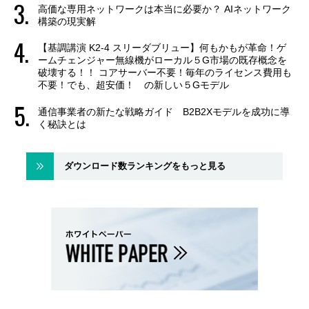
高価な専用ネットワークは本当に必要か？ AIネットワーク
構築の現実解
【基調講演 K2-4 スリーダブリュー】何もかもが革命！ゲ
ームチェンジャー無線機がローカル５G市場の既存概念を
破壊する！！ コアサーバー不要！毎年のライセンス費用も
不要！でも、超安価！ の新しい５Gモデル
通信事業者の新たな戦略ガイド B2B2Xモデルを成功に導
く秘訣とは
ダウンロード数ランキングをもっと見る