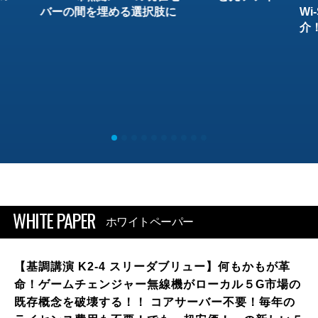
バーの間を埋める選択肢に
W
介
WHITE PAPER
ホワイトペーパー
【基調講演 K2-4 スリーダブリュー】何もかもが革
命！ゲームチェンジャー無線機がローカル５G市場の
既存概念を破壊する！！ コアサーバー不要！毎年の