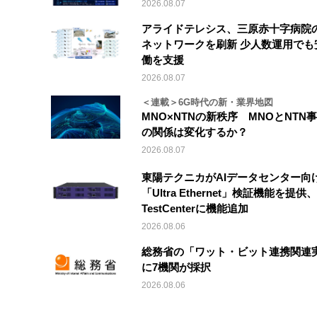
2026.08.07
アライドテレシス、三原赤十字病院
ネットワークを刷新 少人数運用でも
働を支援
2026.08.07
＜連載＞6G時代の新・業界地図
MNO×NTNの新秩序 MNOとNTN
の関係は変化するか？
2026.08.07
東陽テクニカがAIデータセンター向
「Ultra Ethernet」検証機能を提供、V
TestCenterに機能追加
2026.08.06
総務省の「ワット・ビット連携関連
に7機関が採択
2026.08.06