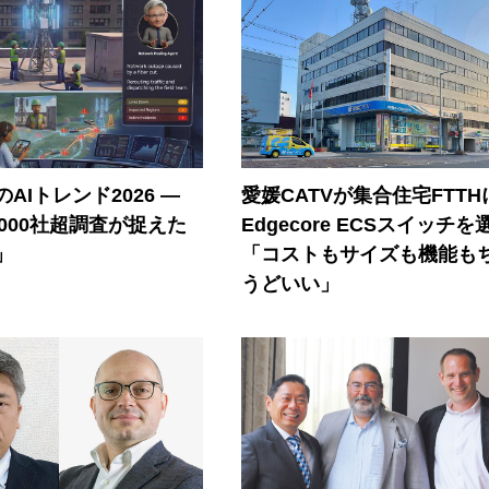
AIトレンド2026 ―
愛媛CATVが集合住宅FTTH
A 1000社超調査が捉えた
Edgecore ECSスイッチを
」
「コストもサイズも機能も
うどいい」