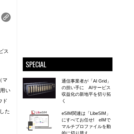
ビス
SPECIAL
（マ
通信事業者が「AI Grid」
の担い手に AIサービス
を用い
収益化の新地平を切り拓
ウド
く
応した
eSIM関連は「LibeSIM」
にすべてお任せ! eIMで
マルチプロファイルを動
的に切り替え