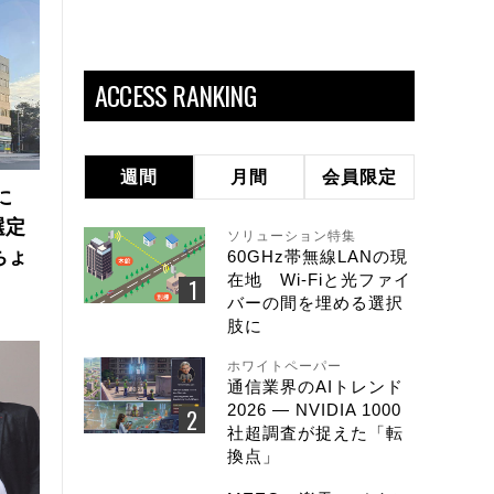
ACCESS RANKING
週間
月間
会員限定
に
選定
ソリューション特集
ちょ
60GHz帯無線LANの現
在地 Wi-Fiと光ファイ
バーの間を埋める選択
肢に
ホワイトペーパー
通信業界のAIトレンド
2026 ― NVIDIA 1000
社超調査が捉えた「転
換点」