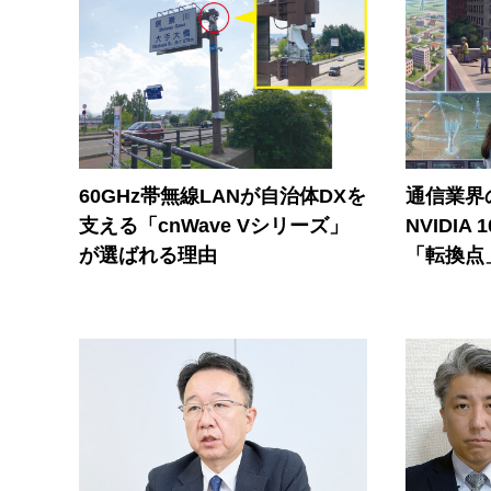
60GHz帯無線LANが自治体DXを
通信業界の
支える「cnWave Vシリーズ」
NVIDI
が選ばれる理由
「転換点