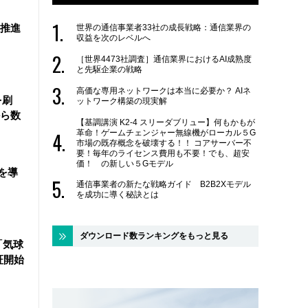
を推進
世界の通信事業者33社の成長戦略：通信業界の
収益を次のレベルへ
［世界4473社調査］通信業界におけるAI成熟度
と先駆企業の戦略
高価な専用ネットワークは本当に必要か？ AIネ
を刷
ットワーク構築の現実解
ら数
【基調講演 K2-4 スリーダブリュー】何もかもが
革命！ゲームチェンジャー無線機がローカル５G
市場の既存概念を破壊する！！ コアサーバー不
要！毎年のライセンス費用も不要！でも、超安
価！ の新しい５Gモデル
を導
通信事業者の新たな戦略ガイド B2B2Xモデル
を成功に導く秘訣とは
ダウンロード数ランキングをもっと見る
「気球
証開始