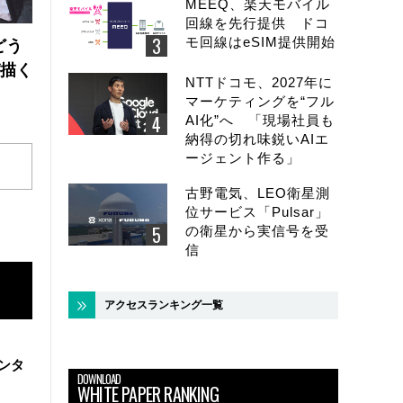
MEEQ、楽天モバイル
回線を先行提供 ドコ
モ回線はeSIM提供開始
どう
が描く
NTTドコモ、2027年に
マーケティングを“フル
AI化”へ 「現場社員も
納得の切れ味鋭いAIエ
ージェント作る」
古野電気、LEO衛星測
位サービス「Pulsar」
の衛星から実信号を受
信
アクセスランキング一覧
ンタ
DOWNLOAD
WHITE PAPER RANKING