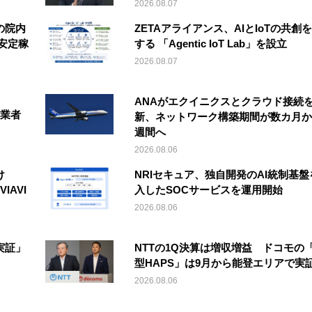
2026.08.07
の院内
ZETAアライアンス、AIとIoTの共創
安定稼
する 「Agentic IoT Lab」を設立
2026.08.07
ANAがエクイニクスとクラウド接続
事業者
新、ネットワーク構築期間が数カ月か
週間へ
2026.08.06
け
NRIセキュア、独自開発のAI統制基盤
IAVI
入したSOCサービスを運用開始
2026.08.06
実証」
NTTの1Q決算は増収増益 ドコモの
型HAPS」は9月から能登エリアで実
2026.08.06