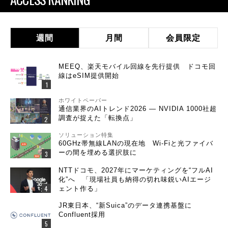
週間
月間
会員限定
MEEQ、楽天モバイル回線を先行提供 ドコモ回
線はeSIM提供開始
ホワイトペーパー
通信業界のAIトレンド2026 ― NVIDIA 1000社超
調査が捉えた「転換点」
ソリューション特集
60GHz帯無線LANの現在地 Wi-Fiと光ファイバ
ーの間を埋める選択肢に
NTTドコモ、2027年にマーケティングを“フルAI
化”へ 「現場社員も納得の切れ味鋭いAIエージ
ェント作る」
JR東日本、“新Suica”のデータ連携基盤に
Confluent採用