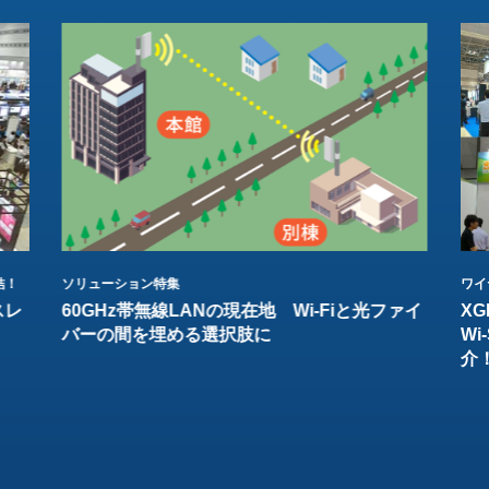
結！
ソリューション特集
ワイ
スレ
60GHz帯無線LANの現在地 Wi-Fiと光ファイ
XG
バーの間を埋める選択肢に
W
介