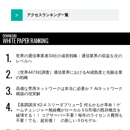
アクセスランキング一覧
DOWNLOAD
WHITE PAPER RANKING
世界の通信事業者33社の成長戦略：通信業界の収益を次の
レベルへ
［世界4473社調査］通信業界におけるAI成熟度と先駆企業
の戦略
高価な専用ネットワークは本当に必要か？ AIネットワーク
構築の現実解
【基調講演 K2-4 スリーダブリュー】何もかもが革命！ゲ
ームチェンジャー無線機がローカル５G市場の既存概念を
破壊する！！ コアサーバー不要！毎年のライセンス費用も
不要！でも、超安価！ の新しい５Gモデル