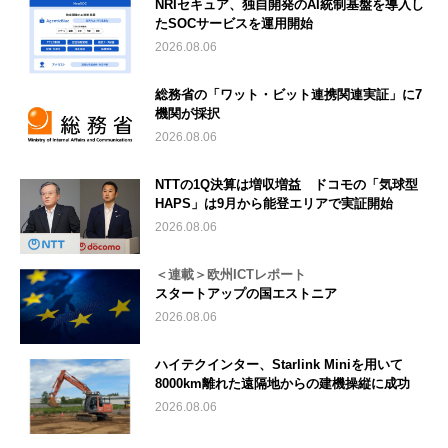
NRIセキュア、独自開発のAI統制基盤を導入し
たSOCサービスを運用開始
2026.08.06
総務省の「ワット・ビット連携関連実証」に7
機関が採択
2026.08.06
NTTの1Q決算は増収増益 ドコモの「気球型
HAPS」は9月から能登エリアで実証開始
2026.08.06
＜連載＞欧州ICTレポート
スタートアップの国エストニア
2026.08.06
ハイテクインター、Starlink Miniを用いて
8000km離れた遠隔地からの建機操縦に成功
2026.08.06