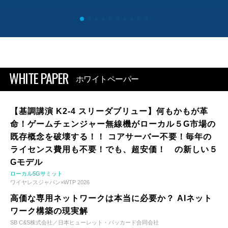
WHITE PAPER
ホワイトペーパー
【基調講演 K2-4 スリーダブリュー】何もかもが革
命！ゲームチェンジャー無線機がローカル５G市場の
既存概念を破壊する！！ コアサーバー不要！毎年の
ライセンス費用も不要！でも、超安価！ の新しい５
Gモデル
ローカル5Gサミット
ワイヤレスジャパン×WTP 2026
高価な専用ネットワークは本当に必要か？ AIネット
ワーク構築の現実解
SB C&S株式会社／日本ヒューレット・パッカード合同会社