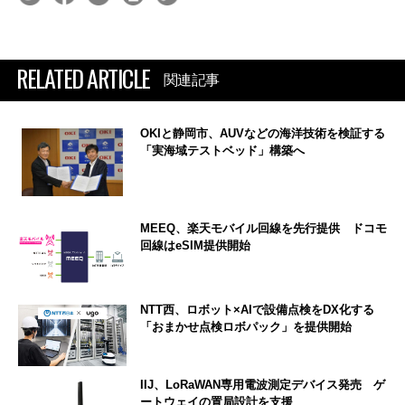
RELATED ARTICLE
関連記事
OKIと静岡市、AUVなどの海洋技術を検証する
「実海域テストベッド」構築へ
MEEQ、楽天モバイル回線を先行提供 ドコモ
回線はeSIM提供開始
NTT西、ロボット×AIで設備点検をDX化する
「おまかせ点検ロボパック」を提供開始
IIJ、LoRaWAN専用電波測定デバイス発売 ゲ
ートウェイの置局設計を支援