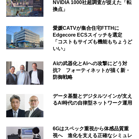
NVIDIA 1000社超調査が捉えた「転
換点」
愛媛CATVが集合住宅FTTHに
Edgecore ECSスイッチを選定
「コストもサイズも機能もちょうど
いい」
AIの武器化とAIへの攻撃にどう対
抗? フォーティネットが描く新・
防御戦略
データ基盤とデジタルツインが支え
るAI時代の自律型ネットワーク運用
6Gはスペック重視から体感品質重
視へ 進化を支える正確なシミュレ