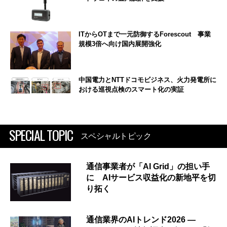
ITからOTまで一元防御するForescout 事業
規模3倍へ向け国内展開強化
中国電力とNTTドコモビジネス、火力発電所に
おける巡視点検のスマート化の実証
SPECIAL TOPIC
スペシャルトピック
通信事業者が「AI Grid」の担い手
に AIサービス収益化の新地平を切
り拓く
通信業界のAIトレンド2026 ―