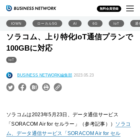
無料会員登録
IOWN
ローカル5G
AI
6G
IoT
通
ソラコム、上り特化IoT通信プランで
100GBに対応
IoT
BUSINESS NETWORK編集部
2023.05.23
ソラコムは2023年5月23日、データ通信サービス
「SORACOM Air for セルラー」（参考記事））
ソラコ
ム、データ通信サービス「SORACOM Air for セル