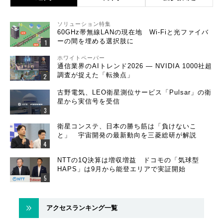
ソリューション特集
60GHz帯無線LANの現在地 Wi-Fiと光ファイバ
ーの間を埋める選択肢に
ホワイトペーパー
通信業界のAIトレンド2026 ― NVIDIA 1000社超
調査が捉えた「転換点」
古野電気、LEO衛星測位サービス「Pulsar」の衛
星から実信号を受信
衛星コンステ、日本の勝ち筋は「負けないこ
と」 宇宙開発の最新動向を三菱総研が解説
NTTの1Q決算は増収増益 ドコモの「気球型
HAPS」は9月から能登エリアで実証開始
アクセスランキング一覧