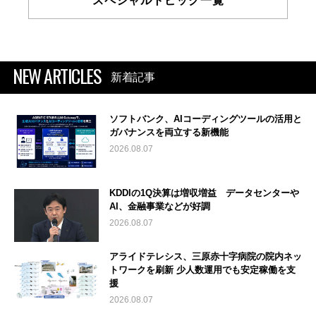
スペシャルトピック一覧
NEW ARTICLES
新着記事
ソフトバンク、AIコーディングツールの活用と
ガバナンスを両立する新機能
2026.08.07
KDDIの1Q決算は増収増益 データセンターや
AI、金融事業などが好調
2026.08.07
アライドテレシス、三原赤十字病院の院内ネッ
トワークを刷新 少人数運用でも安定稼働を支
援
2026.08.07