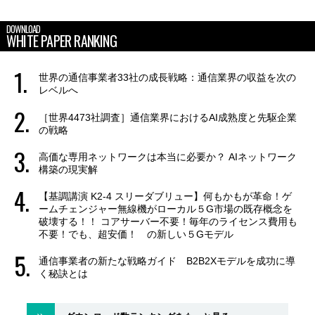
DOWNLOAD
WHITE PAPER RANKING
世界の通信事業者33社の成長戦略：通信業界の収益を次の
レベルへ
［世界4473社調査］通信業界におけるAI成熟度と先駆企業
の戦略
高価な専用ネットワークは本当に必要か？ AIネットワーク
構築の現実解
【基調講演 K2-4 スリーダブリュー】何もかもが革命！ゲ
ームチェンジャー無線機がローカル５G市場の既存概念を
破壊する！！ コアサーバー不要！毎年のライセンス費用も
不要！でも、超安価！ の新しい５Gモデル
通信事業者の新たな戦略ガイド B2B2Xモデルを成功に導
く秘訣とは