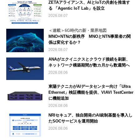
ZETAアライアンス、AIとIoTの共創を推進す
る 「Agentic IoT Lab」を設立
2026.08.07
＜連載＞6G時代の新・業界地図
MNO×NTNの新秩序 MNOとNTN事業者の関
係は変化するか？
2026.08.07
ANAがエクイニクスとクラウド接続を刷新、
ネットワーク構築期間が数カ月から数週間へ
2026.08.06
東陽テクニカがAIデータセンター向け「Ultra
Ethernet」検証機能を提供、VIAVI TestCenter
に機能追加
2026.08.06
NRIセキュア、独自開発のAI統制基盤を導入し
たSOCサービスを運用開始
2026.08.06