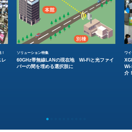
結！
ソリューション特集
ワイ
スレ
60GHz帯無線LANの現在地 Wi-Fiと光ファイ
XG
バーの間を埋める選択肢に
W
介