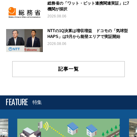
総務省の「ワット・ビット連携関連実証」に7
機関が採択
2026.08.06
NTTの1Q決算は増収増益 ドコモの「気球型
HAPS」は9月から能登エリアで実証開始
2026.08.06
記事一覧
FEATURE
特集