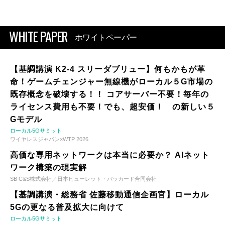
WHITE PAPER
ホワイトペーパー
【基調講演 K2-4 スリーダブリュー】何もかもが革
命！ゲームチェンジャー無線機がローカル５G市場の
既存概念を破壊する！！ コアサーバー不要！毎年の
ライセンス費用も不要！でも、超安価！ の新しい５
Gモデル
ローカル5Gサミット
ワイヤレスジャパン×WTP 2026
高価な専用ネットワークは本当に必要か？ AIネット
ワーク構築の現実解
SB C&S株式会社／日本ヒューレット・パッカード合同会社
【基調講演・総務省 佐藤移動通信企画官】ローカル
5Gの更なる普及拡大に向けて
ローカル5Gサミット