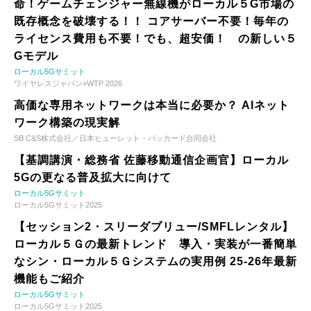
命！ゲームチェンジャー無線機がローカル５G市場の
既存概念を破壊する！！ コアサーバー不要！毎年の
ライセンス費用も不要！でも、超安価！ の新しい５
Gモデル
ローカル5Gサミット
ワイヤレスジャパン×WTP 2026
高価な専用ネットワークは本当に必要か？ AIネット
ワーク構築の現実解
SB C&S株式会社／日本ヒューレット・パッカード合同会社
【基調講演・総務省 佐藤移動通信企画官】ローカル
5Gの更なる普及拡大に向けて
ローカル5Gサミット
ローカル5Gサミット2025
【セッション2・スリーダブリュー/SMFLレンタル】
ローカル５Ｇの最新トレンド 導入・実装が一番簡単
なシン・ローカル５Ｇシステムの実用例 25-26年最新
機能もご紹介
ローカル5Gサミット
ローカル5Gサミット2025