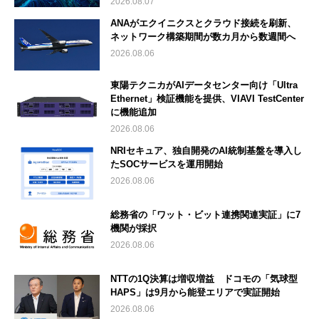
2026.08.07
ANAがエクイニクスとクラウド接続を刷新、
ネットワーク構築期間が数カ月から数週間へ
2026.08.06
東陽テクニカがAIデータセンター向け「Ultra
Ethernet」検証機能を提供、VIAVI TestCenter
に機能追加
2026.08.06
NRIセキュア、独自開発のAI統制基盤を導入し
たSOCサービスを運用開始
2026.08.06
総務省の「ワット・ビット連携関連実証」に7
機関が採択
2026.08.06
NTTの1Q決算は増収増益 ドコモの「気球型
HAPS」は9月から能登エリアで実証開始
2026.08.06