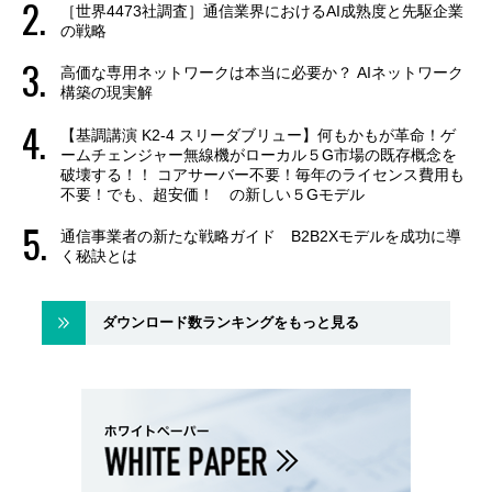
［世界4473社調査］通信業界におけるAI成熟度と先駆企業
の戦略
高価な専用ネットワークは本当に必要か？ AIネットワーク
構築の現実解
【基調講演 K2-4 スリーダブリュー】何もかもが革命！ゲ
ームチェンジャー無線機がローカル５G市場の既存概念を
破壊する！！ コアサーバー不要！毎年のライセンス費用も
不要！でも、超安価！ の新しい５Gモデル
通信事業者の新たな戦略ガイド B2B2Xモデルを成功に導
く秘訣とは
ダウンロード数ランキングをもっと見る