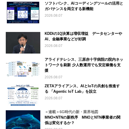
ソフトバンク、AIコーディングツールの活用と
ガバナンスを両立する新機能
2026.08.07
KDDIの1Q決算は増収増益 データセンターや
AI、金融事業などが好調
2026.08.07
アライドテレシス、三原赤十字病院の院内ネッ
トワークを刷新 少人数運用でも安定稼働を支
援
2026.08.07
ZETAアライアンス、AIとIoTの共創を推進す
る 「Agentic IoT Lab」を設立
2026.08.07
＜連載＞6G時代の新・業界地図
MNO×NTNの新秩序 MNOとNTN事業者の関
係は変化するか？