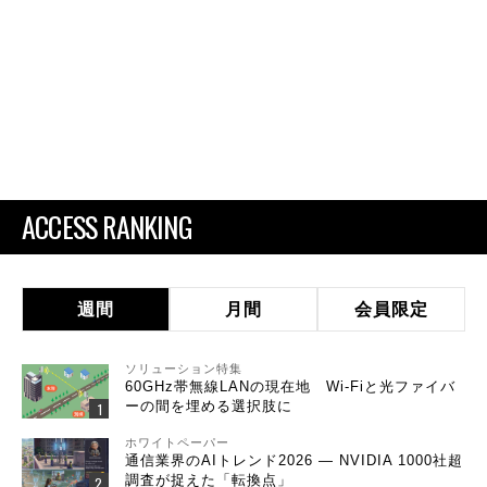
ACCESS RANKING
週間
月間
会員限定
ソリューション特集
60GHz帯無線LANの現在地 Wi-Fiと光ファイバ
ーの間を埋める選択肢に
ホワイトペーパー
通信業界のAIトレンド2026 ― NVIDIA 1000社超
調査が捉えた「転換点」