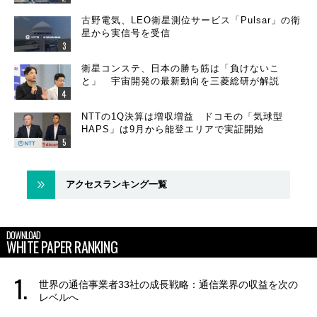
古野電気、LEO衛星測位サービス「Pulsar」の衛
星から実信号を受信
衛星コンステ、日本の勝ち筋は「負けないこ
と」 宇宙開発の最新動向を三菱総研が解説
NTTの1Q決算は増収増益 ドコモの「気球型
HAPS」は9月から能登エリアで実証開始
アクセスランキング一覧
DOWNLOAD
WHITE PAPER RANKING
世界の通信事業者33社の成長戦略：通信業界の収益を次の
レベルへ