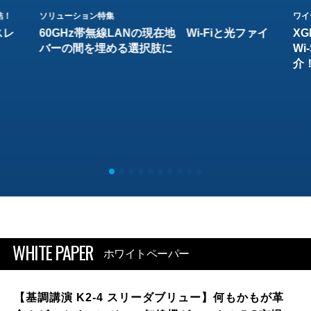
結！
ソリューション特集
ワイ
スレ
60GHz帯無線LANの現在地 Wi-Fiと光ファイ
XG
バーの間を埋める選択肢に
W
介
WHITE PAPER
ホワイトペーパー
【基調講演 K2-4 スリーダブリュー】何もかもが革